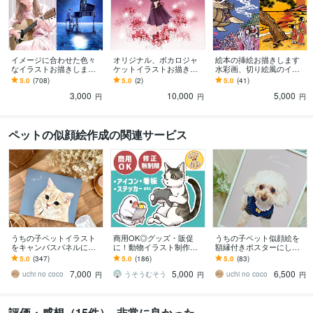
イメージに合わせた色々
オリジナル、ボカロジャ
絵本の挿絵お描きします
なイラストお描きします
ケットイラストお描きし
水彩画、切り絵風のイラ
商用利用OK☆チラシ・パ
ます インパクトのあるイ
ストであなたの絵本の世
5.0
(708)
5.0
(2)
5.0
(41)
ンフ等の挿絵に！
ラストで楽曲のイメージ
界を表現します
3,000
10,000
5,000
を再現！
円
円
円
ペットの似顔絵作成の関連サービス
うちの子ペットイラスト
商用OK◎グッズ・販促
うちの子ペット似顔絵を
をキャンバスパネルにし
に！動物イラスト制作し
額縁付きポスターにしま
ます 犬・猫の似顔絵を飾
ます アイコン・ロゴ・ス
す 犬・猫のイラストを届
5.0
(347)
5.0
(186)
5.0
(83)
れるオーダーメイドアー
テッカーなど用途から丁
いてすぐ飾れるギフトに
7,000
5,000
6,500
トに
寧にヒアリングします
uchi no coco
うそうむそう
uchi no coco
円
円
円
評価・感想（15件）- 非常に良かった