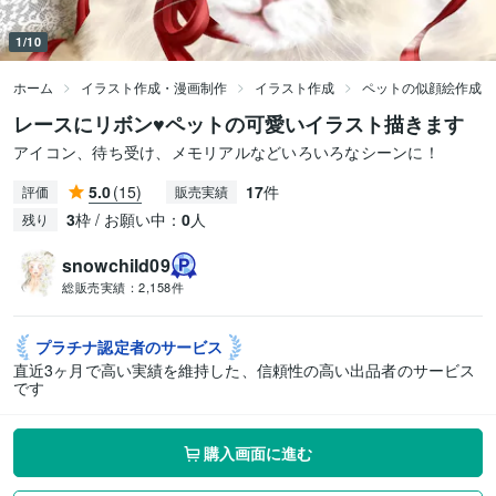
1/10
ホーム
イラスト作成・漫画制作
イラスト作成
ペットの似顔絵作成
レースにリボン♥︎ペットの可愛いイラスト描きます
アイコン、待ち受け、メモリアルなどいろいろなシーンに！
5.0
(15)
17
件
評価
販売実績
3
枠 / お願い中：
0
人
残り
snowchild09
総販売実績：
2,158件
プラチナ認定者の
サービス
直近3ヶ月で高い実績を維持した、信頼性の高い出品者のサービス
です
購入画面に進む