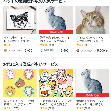
ペットの似顔絵作成の人気サービス
満枠対応中
うちの子ペットをモノク
透明水彩で動物、ペット
オイルパステルでペット
ロ似顔絵にします 犬・猫
のイラストを手描きしま
画や似顔絵お描きします
のお写真をシンプルでお
す 手描きの水彩画のイラ
色鉛筆とオイルパステル
5.0
(16)
5.0
(391)
5.0
(36)
しゃれなモノクロイラス
スト原画を、ご自宅やプ
で温かい色合を表現。プ
5,000
3,500
5,000
トに
レゼント用に
レゼントにぜひ
uchi no coco
MUTSUKI watercolor
ひらやまあやこ
円
円
円
お気に入り登録が多いサービス
満枠対応中
きゃわイイ！ベストな動
700件達成★★シュールで
透明水彩で動物、ペット
物見つかります ポップな
ゆるかわな絵を描きます
のイラストを手描きしま
アニマ～ルたちはおまか
小物無料・修正無制限！
す 手描きの水彩画のイラ
5.0
(1378)
5.0
(721)
5.0
(391)
せください！
いろんな表情はお任せく
スト原画を、ご自宅やプ