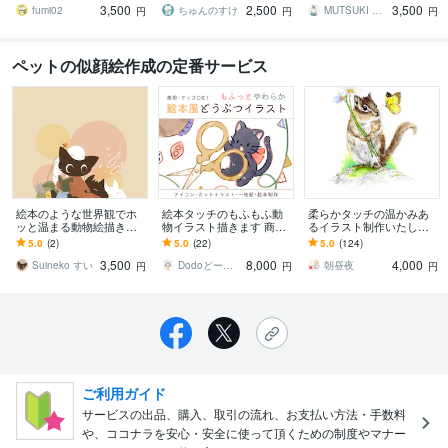
3,500
2,500
3,500
ださい！
レゼント用に
fumi02
ちゅんのすけ
MUTSUKI watercolor
円
円
円
ペットの似顔絵作成の定番サービス
絵本のような世界観でホ
絵本タッチのもふもふ動
柔らかタッチの温かみあ
ッと温まる動物絵描きま
物イラスト描きます 商
るイラスト制作いたしま
す アイコンやヘッダー、
用・グッズOK！アイコ
す プレゼント、似顔絵、
5.0
(2)
5.0
(22)
5.0
(124)
ロゴ等に◎
ン、動画の背景、絵本な
年賀状にいかがですか？
3,500
8,000
4,000
ど多用途に！
Suineko すい
Dodoどーどー
朝昼夜
円
円
円
ご利用ガイド
サービスの出品、購入、取引の流れ、お支払い方法・手数料
や、ココナラを安心・安全に使って頂くための制度やマナー