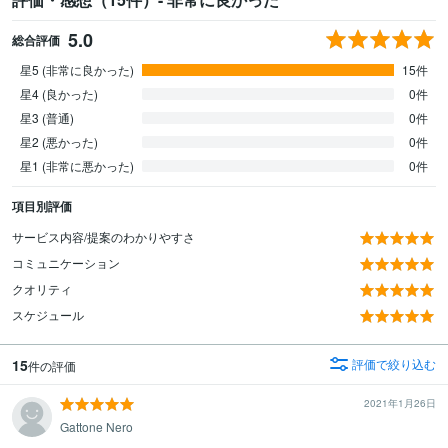
5.0
総合評価
星5 (非常に良かった)
15件
星4 (良かった)
0件
星3 (普通)
0件
星2 (悪かった)
0件
星1 (非常に悪かった)
0件
項目別評価
サービス内容/提案のわかりやすさ
コミュニケーション
クオリティ
スケジュール
15
評価で絞り込む
件の評価
2021年1月26日
Gattone Nero