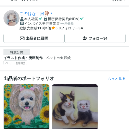
このはな工房
本人確認
機密保持契約(NDA)
インボイス発行事業者
未登録
総販売実績
118
評価
5.0
フォロワー
34
出品者に質問
フォロー
34
得意分野
イラスト作成・漫画制作
ペットの似顔絵
ペット 似顔絵
出品者のポートフォリオ
もっと見る