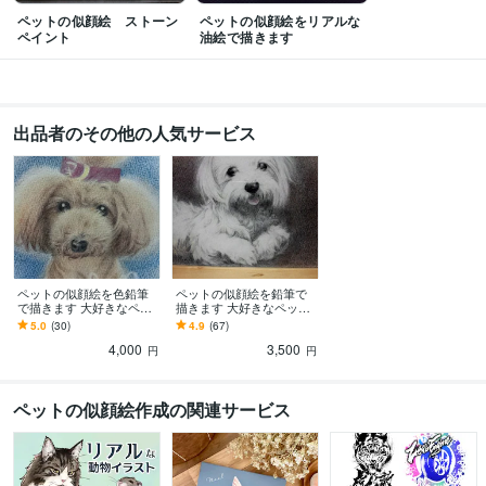
ペットの似顔絵 ストーン
ペットの似顔絵をリアルな
ペイント
油絵で描きます
出品者のその他の人気サービス
ペットの似顔絵を色鉛筆
ペットの似顔絵を鉛筆で
で描きます 大好きなペッ
描きます 大好きなペット
トとの思い出を色鉛筆画
との思い出を鉛筆画にし
5.0
(30)
4.9
(67)
にしてみませんか？
てみませんか？
4,000
3,500
円
円
ペットの似顔絵作成の関連サービス