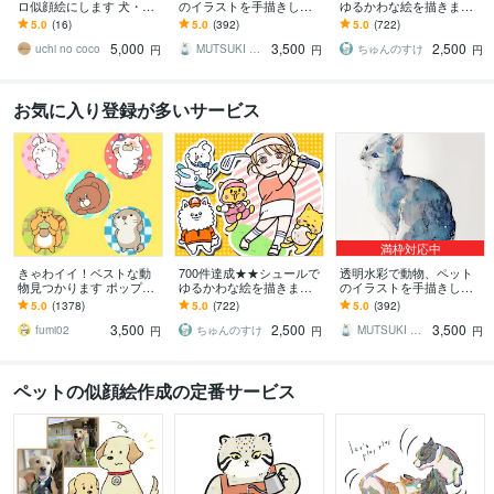
ロ似顔絵にします 犬・猫
のイラストを手描きしま
ゆるかわな絵を描きます
のお写真をシンプルでお
す 手描きの水彩画のイラ
小物無料・修正無制限！
5.0
(16)
5.0
(392)
5.0
(722)
しゃれなモノクロイラス
スト原画を、ご自宅やプ
いろんな表情はお任せく
5,000
3,500
2,500
トに
レゼント用に
ださい！
uchi no coco
MUTSUKI watercolor
ちゅんのすけ
円
円
円
お気に入り登録が多いサービス
満枠対応中
きゃわイイ！ベストな動
700件達成★★シュールで
透明水彩で動物、ペット
物見つかります ポップな
ゆるかわな絵を描きます
のイラストを手描きしま
アニマ～ルたちはおまか
小物無料・修正無制限！
す 手描きの水彩画のイラ
5.0
(1378)
5.0
(722)
5.0
(392)
せください！
いろんな表情はお任せく
スト原画を、ご自宅やプ
3,500
2,500
3,500
ださい！
レゼント用に
fumi02
ちゅんのすけ
MUTSUKI watercolor
円
円
円
ペットの似顔絵作成の定番サービス