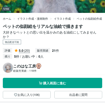
1/10
ホーム
イラスト作成・漫画制作
イラスト作成
ペットの似顔絵作成
ペットの似顔絵をリアルな油絵で描きます
大好きなペットとの思い出を温かみのある油絵にしてみません
か？
物品配送可能
5.0
(20)
21
件
評価
販売実績
5
枠 / お願い中：
0
人
残り
このはな工房
総販売実績：
118件
購入画面に進む
お気に入り(106)
出品者に質問