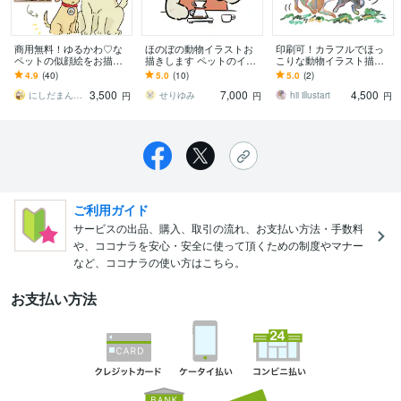
商用無料！ゆるかわ♡な
ほのぼの動物イラストお
印刷可！カラフルでほっ
ペットの似顔絵をお描き
描きします ペットのイラ
こりな動物イラスト描き
します ビジネス・アイコ
スト化も可！SNSアイコ
ます 予算交渉も可♡思わ
4.9
(40)
5.0
(10)
5.0
(2)
ン・動画・グッズなど
ンやグッズ用のイラスト
ず笑顔なるイラストで挿
3,500
7,000
4,500
様々な用途で制作可能で
に
絵やインテリアにも♪
にしだまんまる
せりゆみ
hii illustart
円
円
円
す
ご利用ガイド
サービスの出品、購入、取引の流れ、お支払い方法・手数料
や、ココナラを安心・安全に使って頂くための制度やマナー
など、ココナラの使い方はこちら。
お支払い方法