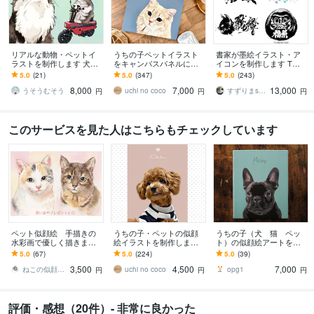
リアルな動物・ペットイ
うちの子ペットイラスト
書家が墨絵イラスト・ア
ラストを制作します 犬・
をキャンバスパネルにし
イコンを制作します Tシ
猫・鳥・爬虫類・虫・魚
ます 犬・猫の似顔絵を飾
ャツ・ステッカー・SNS
5.0
(21)
5.0
(347)
5.0
(243)
など幅広く対応｜商用利
れるオーダーメイドアー
アイコンにも対応｜商用
8,000
7,000
13,000
用OK◎
トに
利用OK
うそうむそう
uchi no coco
すずりまsuzurima
円
円
円
このサービスを見た人はこちらもチェックしています
ペット似顔絵 手描きの
うちの子・ペットの似顔
うちの子（犬 猫 ペッ
水彩画で優しく描きます
絵イラストを制作します
ト）の似顔絵アートを作
犬・猫その他ペット全般
犬・猫のお写真から、や
ります お気に入りの写真
5.0
(67)
5.0
(224)
5.0
(39)
の似顔絵/プレゼントにも
さしい雰囲気のオーダー
がアート作品に。本格的
3,500
4,500
7,000
オススメ◎
メイドイラストに
なキャンバスパネル仕上
ねこの似顔絵屋
uchi no coco
opg1
円
円
円
評価・感想（20件）- 非常に良かった