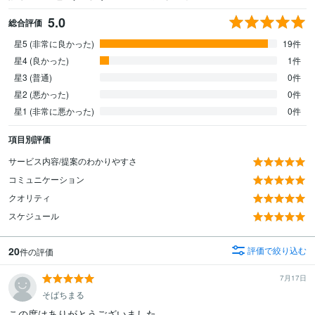
5.0
総合評価
星5 (非常に良かった)
19件
星4 (良かった)
1件
星3 (普通)
0件
星2 (悪かった)
0件
星1 (非常に悪かった)
0件
項目別評価
サービス内容/提案のわかりやすさ
コミュニケーション
クオリティ
スケジュール
20
評価で絞り込む
件の評価
7月17日
そばちまる
この度はありがとうございました。
