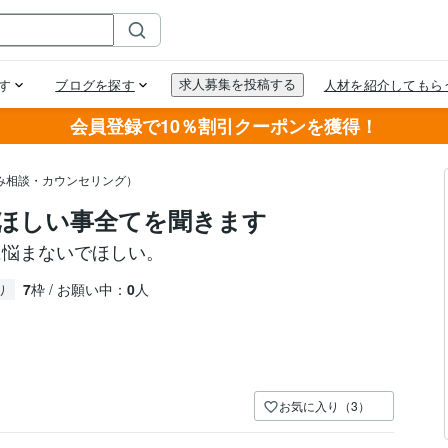
会員登録で10％割引クーポンを獲得！
み相談・カウンセリング）
ほしい事全てを聞きます
に悩まないでほしい。
7
枠 / お願い中：
0
人
り
お気に入り（3）