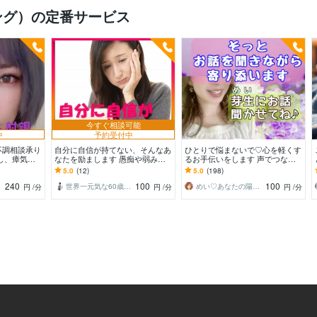
ング）の定番サービス
今すぐ相談可能
中
予約受付中
不調相談承り
自分に自信が持てない、そんなあ
ひとりで悩まないで♡心を軽くす
し、瘴気祓
なたを励まします 愚痴や弱みを
るお手伝いをします 声でつなが
吐き出したら、もう少し元気にな
る安心感♡秘密の話/相談/話し相
5.0
(12)
5.0
(198)
れますよ✨
手
240
100
100
世界一元気な60歳♪ 藤野もえ
めい♡あなたの陽だまりセラピスト
円
/分
円
/分
円
/分