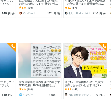
ヤモヤしてい
性のお悩み、人に聞けない疑問、
即日OK・匿名OK｜元刑事が電話
 ひとりで
お話しお伺いします 男女の性の
で相談に乗ります 現場30年の実
ょっと聞いて
お悩み、人に聞けないお話し何で
務視点｜警察に行く前に状況を整
5.0
(100)
5.0
(57)
️
もどうぞ！♡
理｜トラブル悩み
140
120
260
めい♡mei
北野 Under Shield代表
円
/分
円
/分
円
/分
ヤモヤしてい
育児休業給付金の相談にのります
障がい・生活困窮/行政・制度支
 ひとりで
SNSで累計1000件超回答した、
援探しお手伝いします 障がい者
ょっと聞いて
現役社労士事務所職員が対応
手帳・年金生活保護・自己破産/
4.9
(818)
4.9
(142)
️
離婚調停・労働環境など
140
8,000
100
ベンゾー
奈波☆佑弥 ✨あなたの味方 ナナユウ✨
円
/分
円
円
/分