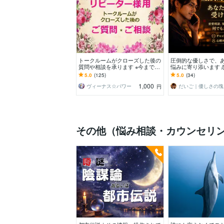
トークルームがクローズした後の
圧倒的な優しさで、
質問や相談を承ります ※今まで私
悩みに寄り添います 
の施術を受けたことがない方は、
悩み相談、愚痴聞き
5.0
(125)
5.0
(34)
お申し込みできません
も寄り添い支えます
1,000
ヴィーナス☆パワー
だ
円
その他（悩み相談・カウンセリ