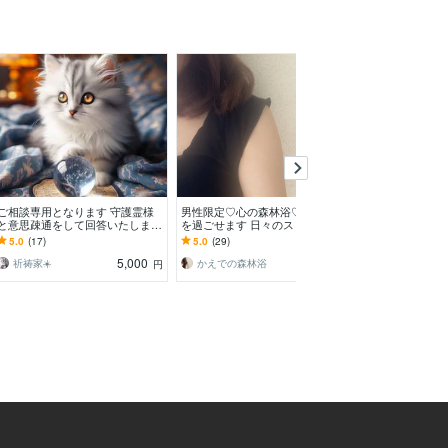
ご相談専用となります 守護霊様
男性限定♡心の森林浴♡癒し時間
トークルームが
と意思疎通をして回答いたしま
を過ごせます 日々のストレスか
質問や相談を承り
す。
らの解放 寂しい気持ちの共有
の施術を受けた
5.0
(17)
5.0
(29)
5.0
(125)
お申し込みでき
5,000
100
祈祷家☀️
かえでの森林浴
ヴィーナス☆
円
円
/分