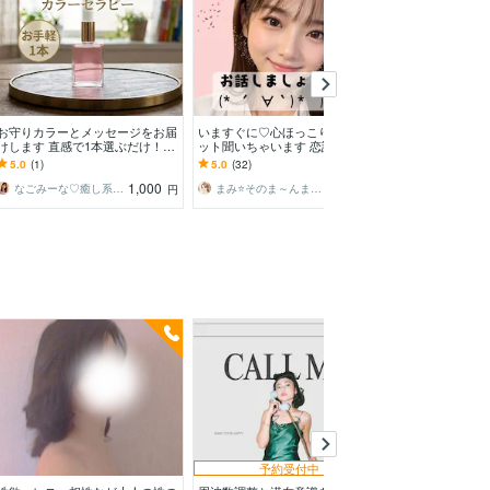
お守りカラーとメッセージをお届
いますぐに♡心ほっこり30分チャ
電話苦手でも安心
けします 直感で1本選ぶだけ！選
ット聞いちゃいます 恋話♡推し
てお話し聞きま
んだ色からのメッセージをお届け
活♡怒り♡日常のささいな話まで
を吐き出して心
5.0
(1)
5.0
(32)
5.0
(4)
します
♡チャットでスッキリ
ませんか？
1,000
1,500
なごみーな♡癒し系心のサポーター
まみ⭐そのま～んまのあなたでお帰りなさい
円
円
予約受付中
予約