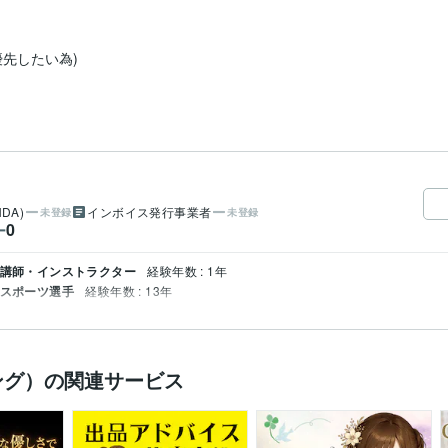
先したい為)

DA)
インボイス発行事業者
未登録
未登録
0
ー
/ 講師・インストラクター
経験年数 : 1年
 スポーツ選手
経験年数 : 13年
ング）の関連サービス