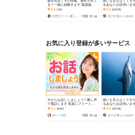
都市伝説｜その情報、操作されて
誰にも言えなくてモ
る？一緒に紐解きます 陰謀論本
るあなたお話伺います
当に偶然？その直感、否定しませ
抱え込まないで！ち
5.0
(16)
5.0
(2476)
ん。全部お聞きします！
ほしい！でも大丈夫❤
100
水野サリー✨優しく寄り添う話し相手
光の仕事人☆picari
円
/分
お気に入り登録が多いサービス
予約受付中
今からお話ししましょう♡癒し声
誰にも言えなくてモ
で電話します 気楽にフリートー
るあなたお話伺います
ク♡雑談から悩み相談まで✨5分
抱え込まないで！ち
5.0
(444)
5.0
(2476)
でも大歓迎❤️
ほしい！でも大丈夫❤
100
めい♡mei
光の仕事人☆picari
円
/分