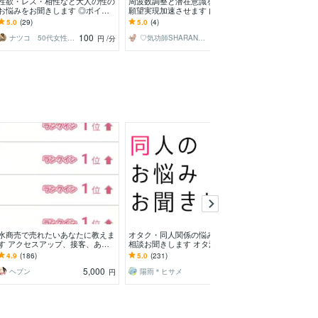
性欲・レス・相性など大人の性の
周波数調整と潜在意識を書き換え
今からお話しし
お悩みをお聞きします ◎ボイス
願望実現加速させます 内部表現
で電話します 
サンプルあり◎恥ずかしいお悩み
を書き換え、あなたのゴール実現
ク♡雑談から悩
5.0
(29)
5.0
(4)
5.0
(444)
も安心して話して下さい
をサポート✨
でも大歓迎❤️
100
160
ナツコ 50代女性 ８月限定お値下げ中！
♡気功師SHARANA（シャラナ）♡
めい♡mei
円
/分
円
/分
水商売で売れたいあなたに教えま
オタク・同人関係の悩み、愚痴、
本音で話したい♡
す アクセスアップ、接客、あな
相談お聞きします オタ活や同人
が優しく聞きます
たのページを見てオーダーメイド
界隈で困ったこと・疲れたことが
やもや話し/恋愛
4.9
(186)
5.0
(231)
5.0
(1196)
に
ある貴方へ
聞きます
5,000
3,000
ヘブン
陽雨＊ヒサメ
円
円