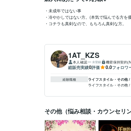
・未成年ではない事

・冷やかしではない方。(本気で悩んでる方を優
・コチラも真剣なので、もちろん真剣な方。
1AT_KZS
本人確認
機密保持契約(N
未登録
0
0.0
総販売実績
評価
フォロワ
ライフスタイル・その他 
経験職種
ライフスタイル・その他 /
その他（悩み相談・カウンセリ