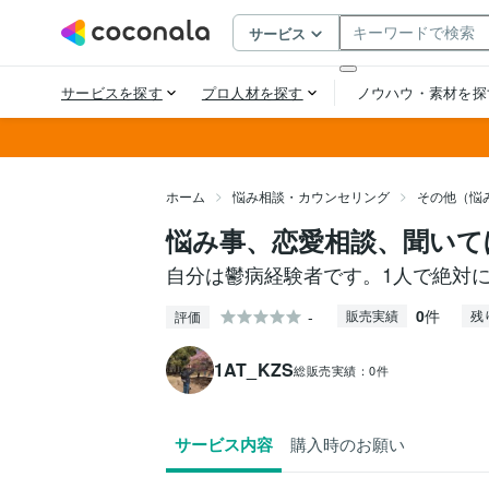
ホーム
悩み相談・カウンセリング
その他（悩
悩み事、恋愛相談、聞いて
自分は鬱病経験者です。1人で絶対
0
件
-
販売実績
残
評価
1AT_KZS
総販売実績：
0件
サービス内容
購入時のお願い