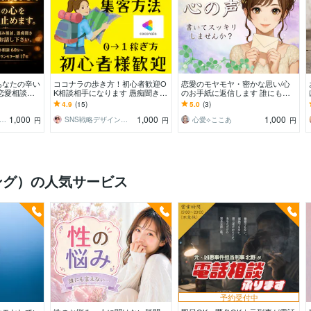
あなたの辛い
ココナラの歩き方！初心者歓迎O
恋愛のモヤモヤ・密かな思い/心
恋愛相談、
K相談相手になります 愚痴聞き、
のお手紙に返信します 誰にも言
、どんな話で
集客方法、出品アドバイスなど悩
えない気持ちを文字にして、吐き
4.9
(15)
5.0
(3)
みを解消
出してみませんか？
1,000
1,000
1,000
いご｜優しさの塊みたいなカウンセラー
SNS戦略デザイン｜ケイ
心愛⟡ここあ
円
円
円
ング）の人気サービス
予約受付中