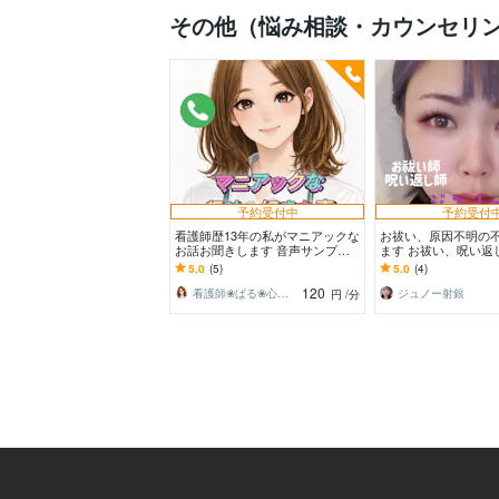
その他（悩み相談・カウンセリ
予約受付中
予約受付
看護師歴13年の私がマニアックな
お祓い、原因不明の
お話お聞きします 音声サンプル
ます お祓い、呪い返
あり❀お好きな事や趣味なんでも
いお任せください♪
5.0
(5)
5.0
(4)
聞かせてください✨
120
看護師❀ぱる❀心のケアステーション
ジュノー射銀
円
/分