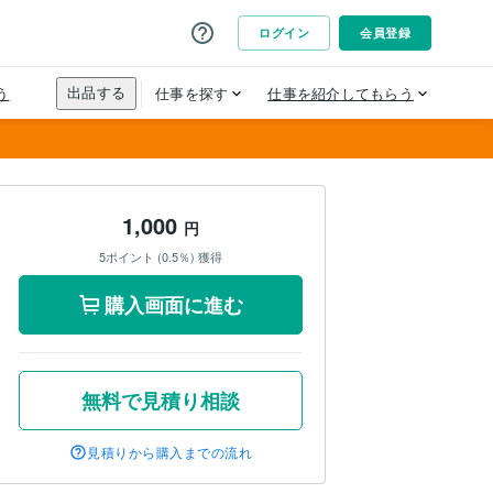
1,000
円
5ポイント (0.5％) 獲得
購入画面に進む
無料で見積り相談
見積りから購入までの流れ