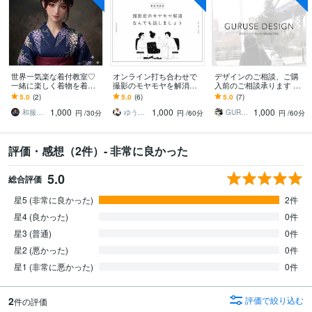
世界一気楽な着付教室♡
オンライン打ち合わせで
デザインのご相談、ご購
一緒に楽しく着物を着ま
撮影のモヤモヤを解消し
入前のご相談承ります コ
す もっと素敵な自分に
ます 撮影依頼を検討中の
コナラビデオチャットに
5.0
(2)
5.0
(6)
5.0
(7)
【着物は魔法】楽しく、
方や、すでに撮影依頼を
て相談可能です。
1,000
1,000
1,000
楽に、綺麗に着れる♡
された方向け
和服のななこ
ゆうたろう｜選ばれる顔を仕立てる専門家
GURUSE
円
/30分
円
/60分
円
/60分
評価・感想（2件）- 非常に良かった
5.0
総合評価
星5 (非常に良かった)
2件
星4 (良かった)
0件
星3 (普通)
0件
星2 (悪かった)
0件
星1 (非常に悪かった)
0件
2
評価で絞り込む
件の評価