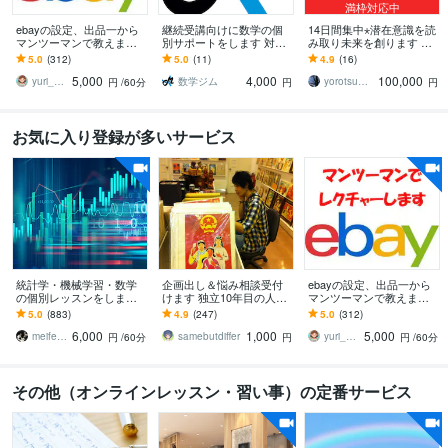
満枠対応中
ebayの設定、出品一から
継続受講向けに数学の個
14日間集中⋆潜在意識を読
マンツーマンで教えます e
別サポートをします 対話
み取り未来を創ります チ
bayの設定から初出品まで
重視で丁寧に理解を深め
ャネリング＋ヒーリング
5.0
(312)
5.0
(11)
4.9
(16)
責任をもってお手伝いい
る継続指導
完全伴走プレミアム
5,000
4,000
100,000
たします
yuri_ebayの家庭教師
数学ジム
yorotsume ヒーリングセラピスト
円
/60分
円
円
お気に入り登録が多いサービス
統計学・機械学習・数学
企画出し＆悩み相談受付
ebayの設定、出品一から
の個別レッスンをします
けます 独立10年目の人気
マンツーマンで教えます e
これから学びたい人・使
クリエイターが代わりに
bayの設定から初出品まで
5.0
(883)
4.9
(247)
5.0
(312)
いたい人向けにオンライ
アイデアを出します
責任をもってお手伝いい
6,000
1,000
5,000
ンで個別レッスン
たします
meifelyuki
samebutdiffer
yuri_ebayの家庭教師
円
/60分
円
円
/60分
その他（オンラインレッスン・習い事）の定番サービス