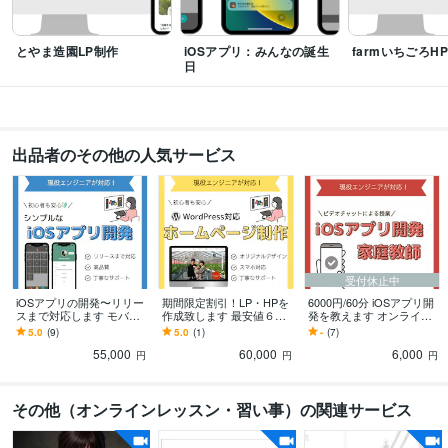
とやま造園LP制作
iOSアプリ：みんなの誕生
farmいちごろH
日
出品者のその他の人気サービス
受付休止中
iOSアプリの開発〜リリー
期間限定割引！LP・HPを
6000円/60分 iOSアプリ開
スまで対応します モバイ
作成致します 最安値６万
発を教えます オンライン
ルアプリのデザイン、設
円～オリジナルデザイ
家庭教師としてiOSアプリ
5.0
(9)
5.0
(1)
-
(7)
計、開発、公開、相談ま
ン、丁寧なサポートが魅
開発の勉強をサポート
55,000
60,000
6,000
で
力です！
円
円
円
その他（オンラインレッスン・習い事）の関連サービス