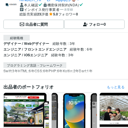
本人確認
機密保持契約(NDA)
インボイス発行事業者
未登録
総販売実績
23
評価
5.0
フォロワー
0
出品者に質問
フォロー
0
経験職種
デザイナー / Webデザイナー
経験年数 : 3年
エンジニア / フロントエンドエンジニア
経験年数 : 6年
エンジニア / iOSエンジニア
経験年数 : 3年
プログラミング言語・フレームワーク
Swift:3年
HTML:6年
CSS:6年
PHP:6年
Kotlin:2年
Dart:1年
出品者のポートフォリオ
もっと見る