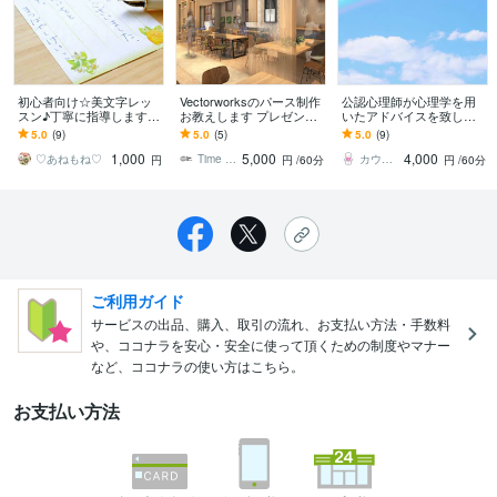
初心者向け☆美文字レッ
Vectorworksのパース制作
公認心理師が心理学を用
スン♪丁寧に指導します
お教えします プレゼンに
いたアドバイスを致しま
心の余裕は美文字から！
強いパースをVectorで
す 考え方のご教示やお悩
5.0
(9)
5.0
(5)
5.0
(9)
今年こそ綺麗な字が書け
みの問題解決を目指しま
1,000
5,000
4,000
るようになりたい
す。
♡あねもね♡
Time CG Labo
カウンセリングルーム心音
円
円
/60分
円
/60分
ご利用ガイド
サービスの出品、購入、取引の流れ、お支払い方法・手数料
や、ココナラを安心・安全に使って頂くための制度やマナー
など、ココナラの使い方はこちら。
お支払い方法