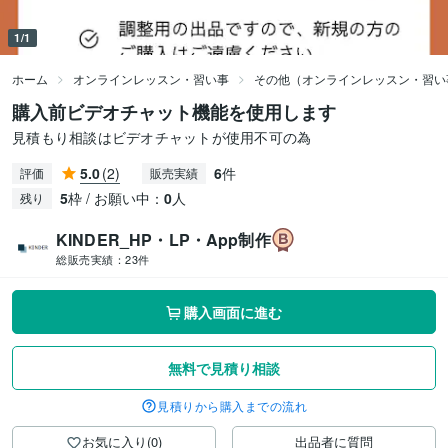
1/1
ホーム
オンラインレッスン・習い事
その他（オンラインレッスン・習い
購入前ビデオチャット機能を使用します
見積もり相談はビデオチャットが使用不可の為
5.0
(2)
6
件
評価
販売実績
5
枠 / お願い中：
0
人
残り
KINDER_HP・LP・App制作
総販売実績：
23件
購入画面に進む
無料で見積り相談
見積りから購入までの流れ
お気に入り(0)
出品者に質問