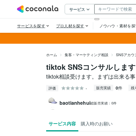
ホーム
集客・マーケティング相談
SNSアカ
tiktok SNSコンサルします
tiktok相談受けます。まずは出来る
0
件
-
販売実績
残
評価
baotianhehui
総販売実績：
0件
サービス内容
購入時のお願い