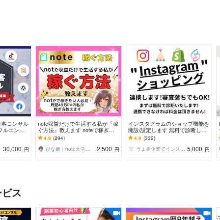
集客コンサル
note収益だけで生活する私が『稼
インスタグラムのショップ機能を
フルエンサ
ぐ方法』教えます noteで稼ぎた
開設/設定します 無料で診断しま
戦略レポート
い人必見！月間48万PVの私が稼
す！開設できない場合は料金はい
4.9
(294)
4.9
(332)
ぎ方教えます
ただきません！
30,000
2,500
5,000
ひな姫｜note大学運営｜収益化運用支援
うま＠企業でインスタの問題解決100件超
円
円
円
ービス