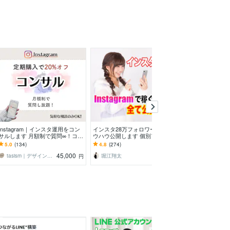
Instagram｜インスタ運用をコン
インスタ28万フォロワー直伝！ノ
目的達成率91％
サルします 月額制で質問∞！コン
ウハウ公開します 個別アドバイ
のコンサルしま
サル卒業もサポート♪定期購入2
ス付き！247Pのボリュームで超
ではない！売上
5.0
(134)
4.8
(274)
4.9
(113)
0%でオフ
具体解説します！
ドバイス
45,000
5,000
tasism｜デザインとSNSマーケター
堀江翔太
asami530
円
円