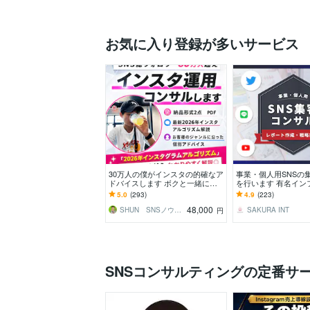
お気に入り登録が多いサービス
30万人の僕がインスタの的確なア
事業・個人用SNSの
ドバイスします ボクと一緒にア
を行います 有名イン
カウントを伸ばしましょう！
ーも担当するプロが
5.0
(293)
4.9
(223)
を作成します
48,000
SHUN SNSノウハウ発信
SAKURA INT
円
SNSコンサルティングの定番サ