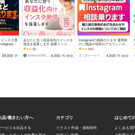
中
すインスタ導
あなたに合う収益化向けインスタ
Instagramの相談のります 運用前
tagram徹
発信を提案します 副業インスタ
のご相談や現状のアカウントの問
ワー数より成
の最初の一歩、インスタで働き方
題をサクッと知りたい
5.0
(5)
5.0
(44)
を変えたい方へ
39,000
4,000
4,500
kimkim＠SNSマーケター、ブロガー
CVマーケティングデザインラボ
円
円
/60分
円
/30分