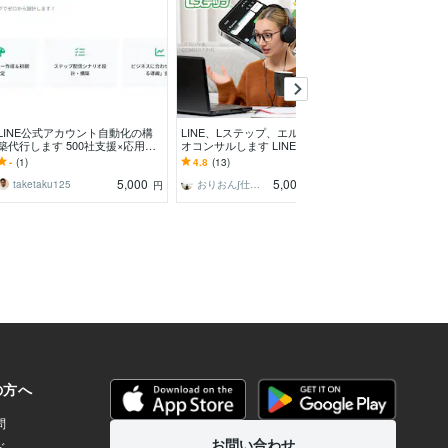
予約
LINE公式アカウント自動化の構
LINE、Lステップ、エルメのビデ
Linkedinで5
築代行します 500社支援×応用情
オコンサルします LINE公式アカ
ります 1年4ヶ月
報技術者｜売れるLINE導線ゼロ
ウント、エルメ、Lステップの始
の決済者と繋が
-
(1)
4.8
(13)
5.0
(1)
から設計
め方から運用
す
5,000
5,000
taketaku125
おりおん∫仕組み化デザインワークス
キングジョニ
円
円
/60分