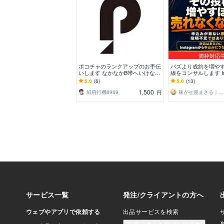
満枠対応
ポコチャのランクアップのお手伝
バズより成約を増や
いします なかなかB帯へいけない
線をコンサルします Ins
方へのアドバイス、悩み相談など
底コンサル｜フォロ
5.0
(6)
5.0
(13)
聞きます
約重視◎
1,500
紙飛行機8969
稼がせ屋まさる｜プロマーケター｜２冠達成
円