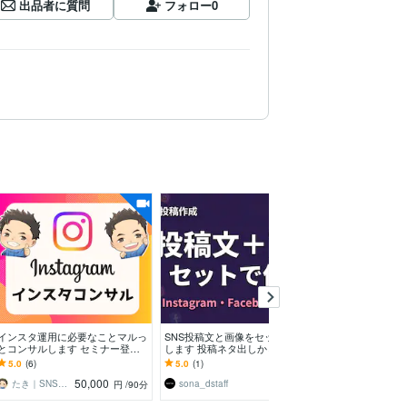
出品者に質問
フォロー
0
インスタ運用に必要なことマルっ
SNS投稿文と画像をセットで作成
顔出し不要｜イ
とコンサルします セミナー登壇
します 投稿ネタ出しから画像作
がコンサルしま
者によるInstagram運用コンサル
成までまるごと対応
様・他コミュニ
5.0
(6)
5.0
(1)
4.8
(28)
でも手伝います
50,000
3,500
たき｜SNSマーケター
sona_dstaff
のん｜インスタグラム
円
/90分
円