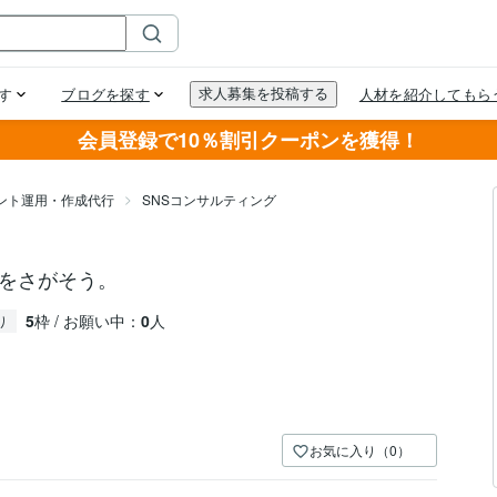
会員登録で10％割引クーポンを獲得！
ウント運用・作成代行
SNSコンサルティング
事をさがそう。
5
枠 / お願い中：
0
人
り
お気に入り（0）