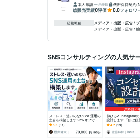
本人確認
機密保持契約(N
未登録
0
0.0
総販売実績
評価
フォロワ
メディア・出版・広告 /
経験職種
メディア・出版・広告 /
SNSコンサルティングの人気サ
満枠対応
ストレス・迷いのないSNS運用の
伸びる✔ Instagra
土台を構築します 25%オフで圧
設計します 「餅は餅
倒的にお得。ビデオ通話4回分。
何ヶ月も悩む作業は
5.0
(81)
4.7
(13)
頻度も自由です
っとお任せ
70,000
櫻井健太｜集客多角化・SNS運用コンサル
佐藤姉妹｜Instagramプロマーケタ
円
/60分