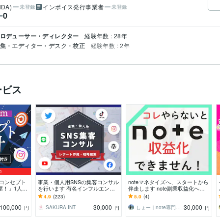
DA)
インボイス発行事業者
未登録
未登録
0
ー
 プロデューサー・ディレクター
経験年数 : 28年
 編集・エディター・デスク・校正
経験年数 : 2年
ービス
中
mのコンセプト
事業・個人用SNSの集客コンサル
noteマネタイズへ、スタートから
屋！」1人で
を行います 有名インフルエンサ
伴走します note副業収益化への
、プロにまる
ーも担当するプロが戦略レポート
「どうしたらいいの？」を卒業し
4.9
(223)
5.0
(4)
を作成します
よう！
100,000
30,000
30,000
SAKURA INT
しょー｜note専門運用アドバイザー
円
円
円