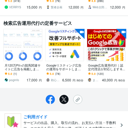
5.0
(419)
5.0
(79)
4.9
(286)
行実績3000件以上
営」の専門メディアでプ
す進撃の一手！！
15,000
12,000
12,000
ロモーション！
VERRYS
賢者企画
Web太郎＠Google認定パートナー
円
円
円
検索広告運用代行の定番サービス
月120万PV+の競馬関連サ
Googleリスティング広告
Google広告運用代行｜認
イトに広告を掲載します
の運用をサポートします
定代理店が対応します 6万
【ピーク月間190万PV、
現役の広告運用者があな
円クーポン付｜実績15年
5.0
(1)
5.0
(78)
5.0
(120)
利用者数7万人、検索流入
たのお悩みをマンツーマ
の広告運用サポート
17,000
6,500
40,000
12万】
ンでサポート！
poginfo
初心者に優しい広告運用マスター
まこと＠インターネット広告の専門家
円
円
/60分
円
/60分
ご利用ガイド
サービスの出品、購入、取引の流れ、お支払い方法・手数料
や、ココナラを安心・安全に使って頂くための制度やマナー