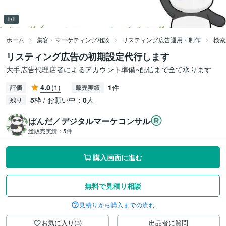
1/1
ホーム
集客・マーケティング相談
リスティング広告運用・制作
検索
リスティング広告の初期設定代行します
大手広告代理店者によるアカウント準備~配信まで全て承ります
4.0
(1)
1
件
評価
販売実績
5
枠 / お願い中：
0
人
残り
ぱんだ／デジタルマーケコンサル
総販売実績：
5件
購入画面に進む
無料で見積り相談
見積りから購入までの流れ
お気に入り(3)
出品者に質問