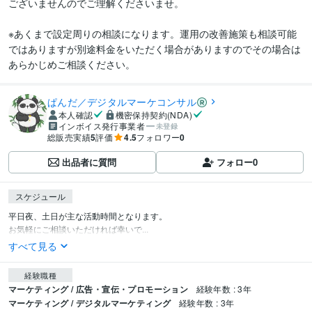
ございませんのでご理解くださいませ。

※あくまで設定周りの相談になります。運用の改善施策も相談可能
ではありますが別途料金をいただく場合がありますのでその場合は
あらかじめご相談ください。
ぱんだ／デジタルマーケコンサル
本人確認
機密保持契約(NDA)
インボイス発行事業者
未登録
総販売実績
5
評価
4.5
フォロワー
0
出品者に質問
フォロー
0
スケジュール
平日夜、土日が主な活動時間となります。

お気軽にご相談いただければ幸いで...
すべて見る
経験職種
マーケティング / 広告・宣伝・プロモーション
経験年数 : 3年
マーケティング / デジタルマーケティング
経験年数 : 3年