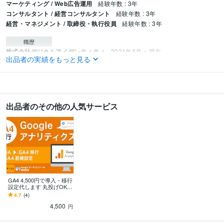
マーケティング / Web広告運用
経験年数 : 3年
コンサルタント / 経営コンサルタント
経験年数 : 3年
経営・マネジメント / 取締役・執行役員
経験年数 : 3年
職歴
株式会社デジタルアイデンティティ
2021年3月 ~ 現在
出品者の実績をもっと見る
株式会社バーチャルネットサポート
2017年12月 ~ 2021年2月
資格・検定
Google広告（旧GoogleAdWords）認定資格
取得年 : 2022年
Google アナリティクス個人認定資格（GAIQ）
取得年 : 2022年
出品者のその他の人気サービス
ビジネス・クリエイティブツール
Google Analytics:3年
Google Search Console:3年
Google Tag Manager:3年
SimilarWeb:4年
CapCut:2年
Canva:2年
その他ツール
Google広告:3年
Yahoo!広告:3年
Facebook広告:3年
LINE広告:3年
Twitter広告:3年
TikTok広告:2年
GA4 4,500円で導入・移行
設定代します 丸投げOK！
貴社サイトに合ったGA4
得意分野
4.7
(4)
設定を支援いたします。
集客・マーケティング相談
Webマーケティング課題解決提案
4,500
円
マーケティング
経営
Web広告