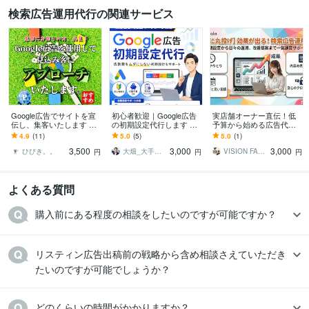
検索広告運用代行の関連サービス
Google広告でサイトを宣
初心者歓迎｜Google広告
実店舗オーナー直伝！低
伝し、集客いたします 検
の初期設定代行します 少
予算から始める広告代行
索連動型広告で効果的な
額予算OK｜キーワード選
します 自社ジム・車屋を
4.9
(11)
5.0
(5)
5.0
(1)
アプローチ！SEO、MEO
定・広告文作成・CV計測
運用中。経営者目線で少
3,500
3,000
3,000
にも◎！
をサポート
額予算を最大化します。
ひびき。。
大畑_大手広告代理店Webマーケター
VISION FACTORY
円
円
円
よくある質問
購入前にある程度の相談をしたいのですが可能ですか？
リスティン広告出稿前の戦略から含め相談さえていただき
たいのですが可能でしょうか？
どのくらいの時間がかかりますか？