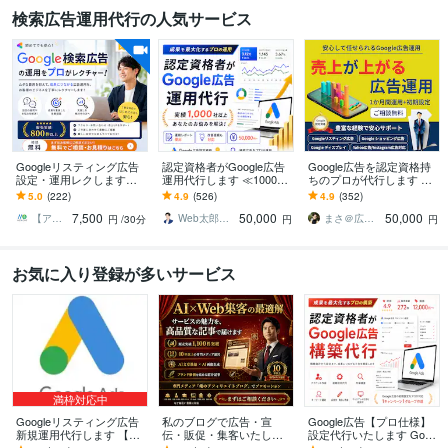
検索広告運用代行の人気サービス
Googleリスティング広告
認定資格者がGoogle広告
Google広告を認定資格持
設定・運用レクします
運用代行します ≪1000社
ちのプロが代行します 相
【実績800社以上】広告代
以上≫Google認定パート
談無料_初期設定＋週次報
5.0
(222)
4.9
(526)
4.9
(352)
理店が運用サポートいた
ナーがお悩みを解決
告＋1か月間運用代行込み
7,500
50,000
50,000
します。
で丸投げ可
【アドテク】のことならMETA（メタ）
Web太郎＠Google認定パートナー
まさ＠広告代理店
円
/30分
円
円
お気に入り登録が多いサービス
満枠対応中
Googleリスティング広告
私のブログで広告・宣
Google広告【プロ仕様】
新規運用代行します 【お
伝・販促・集客いたしま
設定代行いたします Goog
試し価格】Google広告代
す 「AI×WEBサイト運
le認定パートナーが繰り出