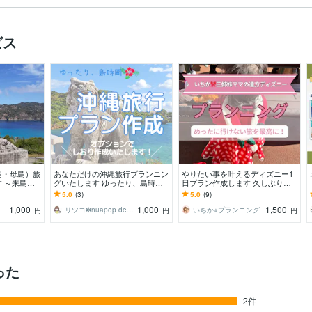
ビス
島・母島）旅
あなただけの沖縄旅行プランニン
やりたい事を叶えるディズニー1
 ～来島回
グいたします ゆったり、島時
日プラン作成します 久しぶりで
ーターが作り
間。沖縄旅行のお手伝いをさせて
も迷わない！めったに行けない旅
5.0
(3)
5.0
(9)
ください
を最高に
1,000
1,000
1,500
リツコ✻nuapop design
いちか⭐︎プランニング
円
円
円
った
2件