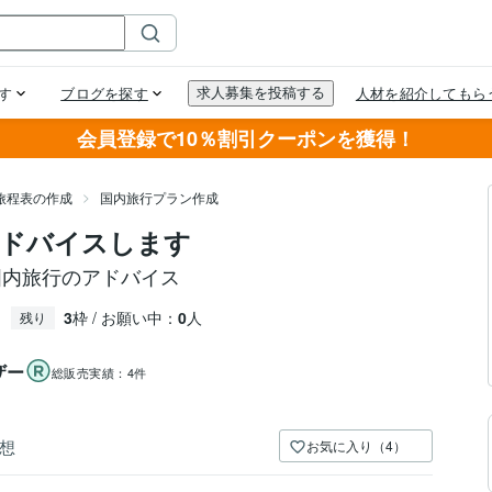
会員登録で10％割引クーポンを獲得！
旅程表の作成
国内旅行プラン作成
アドバイスします
国内旅行のアドバイス
3
枠 / お願い中：
0
人
残り
ザー
総販売実績：
4件
想
お気に入り（4）