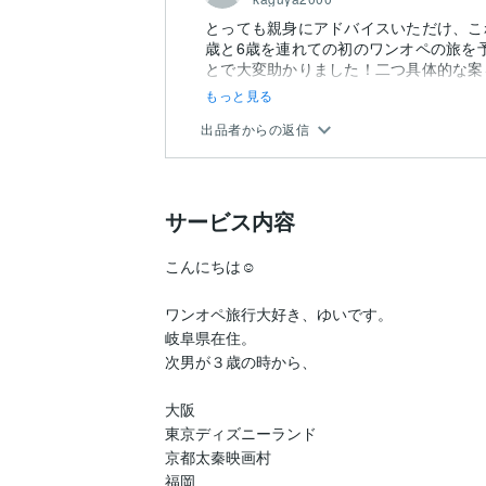
とっても親身にアドバイスいただけ、これ
歳と6歳を連れての初のワンオペの旅を
とで大変助かりました！二つ具体的な案を
もっと見る
出品者からの返信
サービス内容
こんにちは☺

ワンオペ旅行大好き、ゆいです。

岐阜県在住。

次男が３歳の時から、

大阪

東京ディズニーランド

京都太秦映画村

福岡
