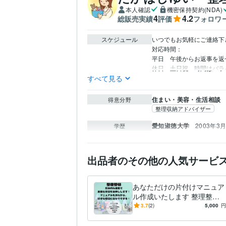
本人確認
機密保持契約(NDA)
4
4.2
総販売実績
評価
フォロワ
スケジュール
いつでもお気軽にご連絡下
対応時間：

平日　午後からお返事を返せ
休日　土日祝　時間はバラ
すべて見る
住まい・美容・生活相談
得意分野
整理収納アドバイザー
愛知淑徳大学
2003年3月
学歴
出品者のその他の人気サービ
あなただけの片付けマニュア
ル作成いたします 整理整
頓・具体的な提案で、素敵空
3.7
(2)
5,000
円
間を後押し