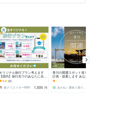
オリジナル旅行プラン考えます
香川の開運スポット巡りのプラン
パワースポット
【国内】旅行先でのあなたに合っ
計画・提案します あなたの願い
あなたと相性の
た過ごし方をご提案致します。
に寄り添う旅プランを一緒に作り
教えします
5.0
(3)
-
4.9
(45)
ませんか？
1,500
1,000
旅クリエイターNINI
あかね｜運命と巡りの案内人
～MITAMA～
円
円