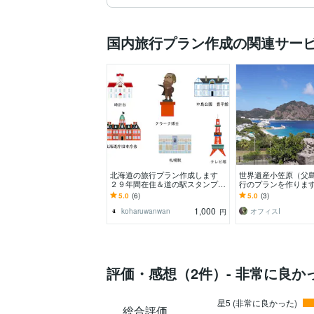
国内旅行プラン作成の関連サー
北海道の旅行プラン作成します
世界遺産小笠原（父
２９年間在住＆道の駅スタンプ完
行のプランを作ります
全制覇の私に任せてください
数15回のヘビーリピ
5.0
(6)
5.0
(3)
ます～
1,000
koharuwanwan
オフィスI
円
評価・感想（2件）- 非常に良か
星5 (非常に良かった)
総合評価