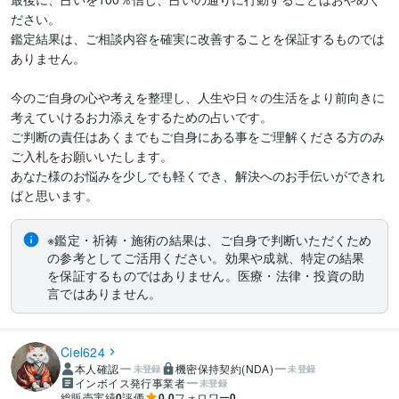
ださい。

鑑定結果は、ご相談内容を確実に改善することを保証するものでは
ありません。

今のご自身の心や考えを整理し、人生や日々の生活をより前向きに
考えていけるお力添えをするための占いです。

ご判断の責任はあくまでもご自身にある事をご理解くださる方のみ
ご入札をお願いいたします。

あなた様のお悩みを少しでも軽くでき、解決へのお手伝いができれ
※鑑定・祈祷・施術の結果は、ご自身で判断いただくため
の参考としてご活用ください。効果や成就、特定の結果
を保証するものではありません。医療・法律・投資の助
言ではありません。
Ciel624
本人確認
機密保持契約(NDA)
未登録
未登録
インボイス発行事業者
未登録
総販売実績
0
評価
0.0
フォロワー
0