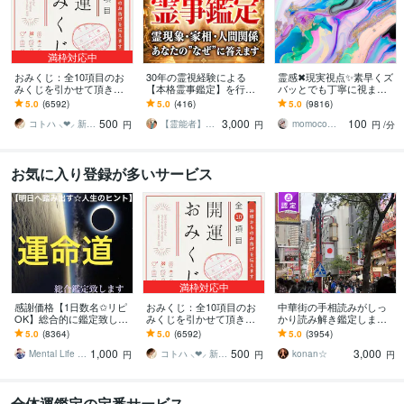
満枠対応中
おみくじ：全10項目のお
30年の霊視経験による
霊感✖現実視点✨素早くズ
みくじを引かせて頂きま
【本格霊事鑑定】を行い
バッとでも丁寧に視ます
す ㊙あなた様がこの先ど
ます 霊現象・家相・家
❣️プロ鑑定師の総合鑑定⭐
5.0
(6592)
5.0
(416)
5.0
(9816)
う進むかの道しるべにな
系・先祖・土地・人間関
お気軽に✨魂をやわらかく
500
3,000
100
さってください！
係・悪縁・因縁・厄払い
かろやかに
コトハ ⸜❤︎⸝ 新サービス提供開始✨️
【霊能者】天晴
momocoママ
円
円
円
/分
お気に入り登録が多いサービス
満枠対応中
感謝価格【1日数名✩リピ
おみくじ：全10項目のお
中華街の手相読みがしっ
OK】総合的に鑑定致しま
みくじを引かせて頂きま
かり読み解き鑑定します
す ✞後悔させません【未
す ㊙あなた様がこの先ど
☆今後10年ほどの流れか
5.0
(8364)
5.0
(6592)
5.0
(3954)
来を良くする✩人生のヒン
う進むかの道しるべにな
ら、良い時期、悪い時期
1,000
500
3,000
ト】アドバイス付
さってください！
もお伝えします
Mental Life Design
コトハ ⸜❤︎⸝ 新サービス提供開始✨️
konan☆
円
円
円
全体運鑑定の定番サービス