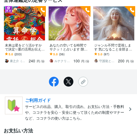
未来は星をどう活かすか
あなたの空いてる時間で
ジャンル不問で霊視しま
で決定✨運の活用お伝えし
サクッ！と占います 隙間
す 気になること全部まと
ます 歴19年✨感性だけで
時間に気軽にどうぞ✧今必
めて視ます
5.0
(203)
5.0
(36)
5.0
(97)
ない根拠をもとにアドバ
要なメッセージをお伝え
240
100
200
イス！誠実鑑定相談
いたします
康之介（こうのすけ）
ルナクリスタル✶オーラ鑑定 ✧しずく✧
守護龍と舞う癒しの巫女⛩️鈴蘭
円
/分
円
/分
円
/分
ご利用ガイド
サービスの出品、購入、取引の流れ、お支払い方法・手数料
や、ココナラを安心・安全に使って頂くための制度やマナー
など、ココナラの使い方はこちら。
お支払い方法