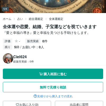
1/1
ホーム
占い
総合運鑑定
全体運鑑定
全体運や恋愛、結婚、子宝運などを視ていきます
『愛と幸福の導き』愛と幸福を見つける手助けをします。
-
0
件
評価
販売実績
5
枠 / お願い中：
0
人
残り
Ciel624
総販売実績：
0件
購入画面に進む
無料で見積り相談
見積りから購入までの流れ
お気に入り(3)
出品者に質問