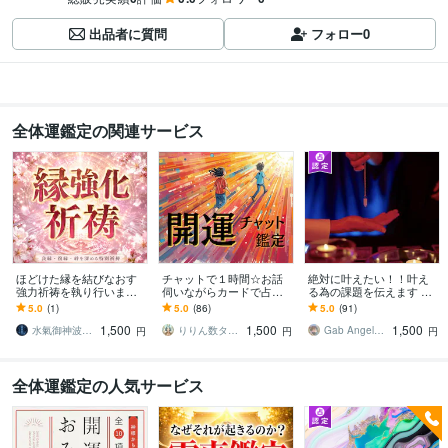
出品者に質問
フォロー
0
全体運鑑定の関連サービス
ほどけた縁を結びなおす
チャットで１時間☆お話
絶対に叶えたい！！叶え
強力祈祷を執り行います
伺いながらカードで占い
る為の課題を伝えます 愛
恋愛・復縁・人間関係・
ます 気になることの深掘
に満ち溢れた生活、金運
5.0
(1)
5.0
(86)
5.0
(91)
仕事・親子…あらゆる縁
りや開運に導くメッセー
に恵まれた生活手に入れ
1,500
1,500
1,500
を結なおします。
ジをお伝えします
ましょう！
水氣御神波霊術師 ｜結愛
りりん数タロット
Gab AngelLily
円
円
円
全体運鑑定の人気サービス