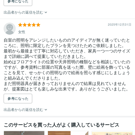
参考になった
出品者からの返信を読む
2025年12月31日
女性
自室の照明をアレンジしたいもののアイディアが無く迷っていたと
ころに、照明に限定したプランを見つけたためご依頼しました。

最初から最後まで丁寧に対応していただき、家具一つ一つのサイズ
まで詳細に調べて提案していただきました。

始めはフロアライトの位置や天井照明の種類などを相談していたの
ですが、参考資料に部屋の写真を送った際、壁に絵画を飾っている
ことを見て、せっかくの照明なので絵画を照らす感じにしましょう
と組み込んでくださりました。

まだ照明器具が届ききっておりませんので結果は見れていません
が、提案図はとても楽しみな出来です。ありがとうございました。
参考になった
出品者からの返信を読む
このサービスを買った人がよく購入しているサービス