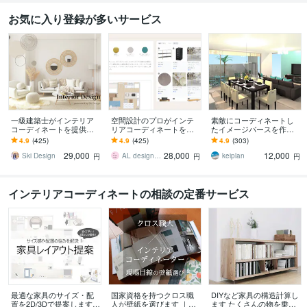
お気に入り登録が多いサービス
一級建築士がインテリア
空間設計のプロがインテ
素敵にコーディネートし
コーディネートを提供し
リアコーディネートをし
たイメージパースを作成
ます 誰でも相談しやすい
ます 平面プランと家具の
します プロのインテリア
4.9
(425)
4.9
(425)
4.9
(303)
価格で、お部屋作りのお
ご提案シート、家具購入
コーディネーターが理想
29,000
28,000
12,000
手伝い！
リストをご納品！
のお部屋作りをお手伝い
Ski Design
AL design studio
keiplan
円
円
円
インテリアコーディネートの相談の定番サービス
最適な家具のサイズ・配
国家資格を持つクロス職
DIYなど家具の構造計算し
置を2D/3Dで提案します
人が壁紙を選びます ｜コ
ます たくさんの物を乗せ