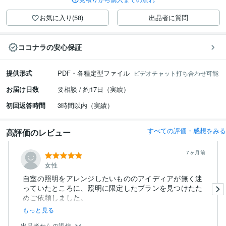
お気に入り(58)
出品者に質問
ココナラの安心保証
提供形式
PDF・各種定型ファイル
ビデオチャット打ち合わせ可能
お届け日数
要相談 / 約17日（実績）
初回返答時間
3時間以内（実績）
すべての評価・感想をみる
高評価のレビュー
7ヶ月前
女性
自室の照明をアレンジしたいもののアイディアが無く迷
っていたところに、照明に限定したプランを見つけたた
めご依頼しました。
...
もっと見る
出品者からの返信