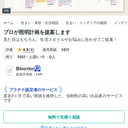
1/1
ホーム
住まい・美容・生活相談
住まい・インテリアの相談
インテリ
プロが照明計画を提案します
見た目はもちろん、生活スタイルやお悩みに合わせてご提案！
4.9
(8)
10
件
評価
販売実績
10
枠 / お願い中：
0
人
残り
Bloorior
総販売実績：
24件
プラチナ認定者の
サービス
直近3ヶ月で高い実績を維持した、信頼性の高い出品者のサービス
です
無料で見積り相談
見積りから購入までの流れ