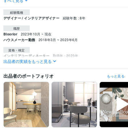
すべて見る
経験職種
デザイナー / インテリアデザイナー
経験年数 : 8年
職歴
Bloorior
2023年10月 ~ 現在
ハウスメーカー勤務
2018年3月 ~ 2023年6月
資格・検定
インテリアコーディネーター
取得年 : 2023年
出品者の実績をもっと見る
カラーコーディネーター
取得年 : 2013年
得意分野
出品者のポートフォリオ
もっと見る
住まい・美容・生活相談
インテリアコーディネート
デザイン制作
インテリアコーディネート