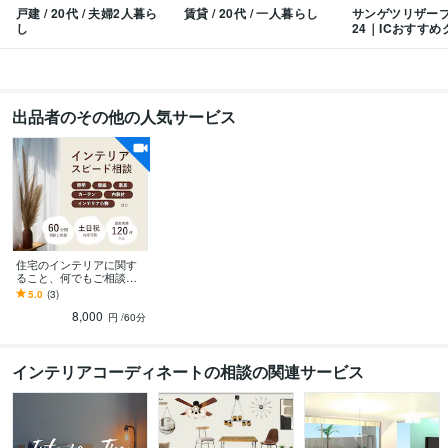
戸建 / 20代 / 夫婦2人暮ら
賃貸 / 20代 / 一人暮らし
サンゲツリザーブ
し
24｜ICおすすめ
出品者のその他の人気サービス
住宅のインテリアに関す
ること、何でもご相談承
ります 全部まとめて相談
5.0
(3)
できるからインテリアの
8,000
統一感アップ！
円
/60分
インテリアコーディネートの相談の関連サービス