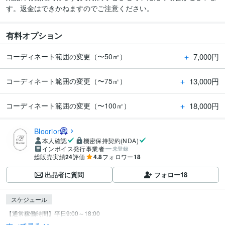
す。返金はできかねますのでご注意ください。
有料オプション
＋
7,000円
コーディネート範囲の変更（〜50㎡）
＋
13,000円
コーディネート範囲の変更（〜75㎡）
＋
18,000円
コーディネート範囲の変更（〜100㎡）
Bloorior
本人確認
機密保持契約(NDA)
インボイス発行事業者
未登録
総販売実績
24
評価
4.8
フォロワー
18
出品者に質問
フォロー
18
スケジュール