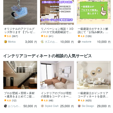
オリジナルのアクリルグ
リノベーション相談！３D
一級建築士がテキスト解
ッズ作ります 【プレゼン
パースで完成図確認でき
説にて『お悩み解決』致
ト、販促展示品に】キー
ます 安心な構造計算済み
します ▶︎30年の経験値を
5.0
(367)
5.0
(41)
4.9
(126)
ホルダーやアクリルスタ
の３Dパースで楽しくリノ
活かした、間取り診断と
3,000
10,000
10,000
ンド
ベーション計画！
暮らし提案を…。
Morica
大工のおっちゃん工房一級建築士
madori➕
円
円
円
インテリアコーディネートの相談の人気サービス
プロが壁紙＋照明＋床材
インテリアのプロが理想
一級建築士がインテリア
＋建具をまとめてご提案
の部屋をコーディネート
コーディネートを提供し
します 一級建築士が床
します 現役インテリアコ
ます 誰でも相談しやすい
4.9
(12)
4.9
(48)
4.9
(425)
材・壁紙・建具・照明選
ーディネーターが3Dパー
価格で、お部屋作りのお
50,000
25,000
29,000
びを品番・価格つきで提
ス付きで提案します
手伝い！
おうちのアドバイザー ｉｕ建築企画
Styled Craft
Ski Design
円
円
円
案