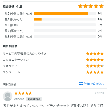
4.9
総合評価
星5 (非常に良かった)
7件
星4 (良かった)
1件
星3 (普通)
0件
星2 (悪かった)
0件
星1 (非常に悪かった)
0件
項目別評価
サービス内容/提案のわかりやすさ
コミュニケーション
クオリティ
スケジュール
8
評価で絞り込む
件の評価
7月27日
erineko
見積り相談
考えがまとまっていない中、ビデオチャットで直接お話しできて打