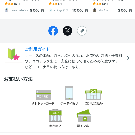
インテリア検討のベース
ーディネーター資格保有
たいけど壊れないか。積
5.0
(60)
4.9
(7)
4.9
(35)
に2案をご提示。悩む前に
｜キレイが長もちする壁
載可能重量算出します
8,000
10,000
3,000
気軽に相談！
紙をご提案
hana_interior
ハルクロス
taka6x4
円
円
円
ご利用ガイド
サービスの出品、購入、取引の流れ、お支払い方法・手数料
や、ココナラを安心・安全に使って頂くための制度やマナー
など、ココナラの使い方はこちら。
お支払い方法