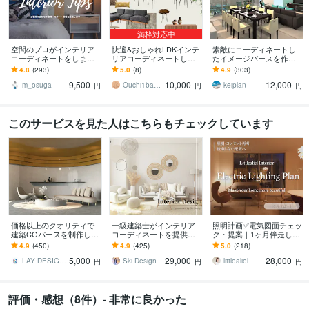
満枠対応中
空間のプロがインテリア
快適&おしゃれLDKインテ
素敵にコーディネートし
コーディネートをします 1
リアコーディネートしま
たイメージパースを作成
部屋分、家具6点まで可能
す 理想を3Dで！引っ越
します プロのインテリア
4.8
(293)
5.0
(8)
4.9
(303)
♡理想の空間づくりをお
し、子育て、模様替え！
コーディネーターが理想
9,500
10,000
12,000
手伝いします
家具も小物も予算内
のお部屋作りをお手伝い
m_osuga
Ouchi1baaan
keiplan
円
円
円
このサービスを見た人はこちらもチェックしています
価格以上のクオリティで
一級建築士がインテリア
照明計画✅電気図面チェッ
建築CGパースを制作しま
コーディネートを提供し
ク・提案｜1ヶ月伴走しま
す ◆建築CGパースをご検
ます 誰でも相談しやすい
す IC歴20年｜新築・リフ
4.9
(450)
4.9
(425)
5.0
(218)
討の建築会社、施主様、
価格で、お部屋作りのお
ォームの電気図面相談
5,000
29,000
28,000
オーナー向け
手伝い！
LAY DESIGN OFFICE
Ski Design
littlealiel
円
円
円
評価・感想（8件）- 非常に良かった