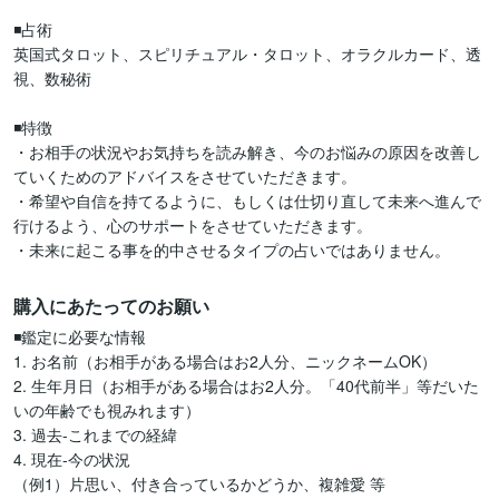
◾️占術

英国式タロット、スピリチュアル・タロット、オラクルカード、透
視、数秘術

◾️特徴

・お相手の状況やお気持ちを読み解き、今のお悩みの原因を改善し
ていくためのアドバイスをさせていただきます。

・希望や自信を持てるように、もしくは仕切り直して未来へ進んで
行けるよう、心のサポートをさせていただきます。

・未来に起こる事を的中させるタイプの占いではありません。
購入にあたってのお願い
◾️鑑定に必要な情報

1. お名前（お相手がある場合はお2人分、ニックネームOK）

2. 生年月日（お相手がある場合はお2人分。「40代前半」等だいた
いの年齢でも視みれます）

3. 過去-これまでの経緯

4. 現在-今の状況

（例1）片思い、付き合っているかどうか、複雑愛 等
