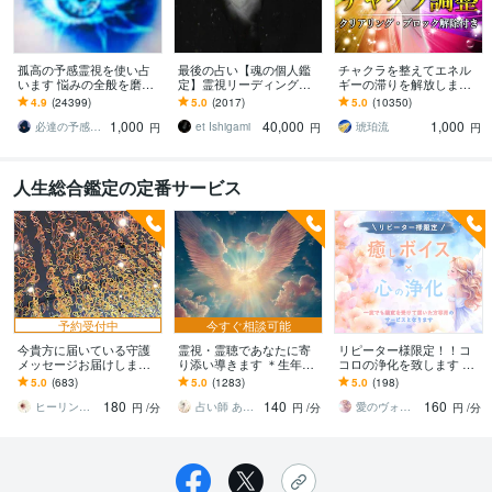
孤高の予感霊視を使い占
最後の占い【魂の個人鑑
チャクラを整えてエネル
います 悩みの全般を磨き
定】霊視リーディング承
ギーの滞りを解放します 7
上げ、研ぎ澄ました予感
ります 運命の地図を手
割超リピート！人生を変
4.9
(24399)
5.0
(2017)
5.0
(10350)
より霊視により導きます
に、輝く人生を創る｜魂
えたい人のエネルギー調
1,000
40,000
1,000
の全体像を紐解く鑑定
整
必達の予感霊視 渡邊 潤一
et Ishigami
琥珀流
円
円
円
人生総合鑑定の定番サービス
予約受付中
今すぐ相談可能
今貴方に届いている守護
霊視・霊聴であなたに寄
リピーター様限定！！コ
メッセージお届けします
り添い導きます ＊生年月
コロの浄化を致します い
今、モヤモヤする気持ち
日不要＊恋愛＊対人関係
ま必要なメッセージを伝
5.0
(683)
5.0
(1283)
5.0
(198)
を自分から晴らせるよう
＊お仕事＊自分のこと
え、シアワセな未来へご
180
140
160
になる
招待します♡
ヒーリング＋霊力カウンセラー
占い師 あいり
愛のヴォイスヒーラー♡ 陽まわり
円
/分
円
/分
円
/分