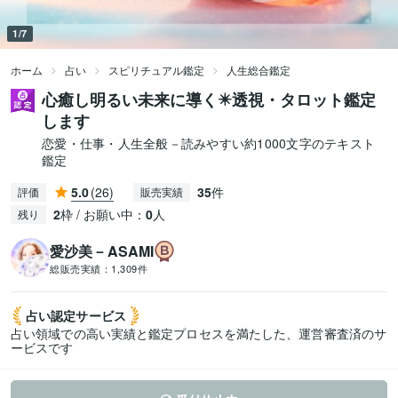
1/7
ホーム
占い
スピリチュアル鑑定
人生総合鑑定
心癒し明るい未来に導く✴️透視・タロット鑑定
します
恋愛・仕事・人生全般－読みやすい約1000文字のテキスト
鑑定
5.0
(26)
35
件
評価
販売実績
2
枠 / お願い中：
0
人
残り
愛沙美－ASAMI
総販売実績：
1,309件
占い認定
サービス
占い領域での高い実績と鑑定プロセスを満たした、運営審査済のサ
ービスです