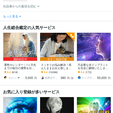
出品者からの返信を読む
もっと見る
人生総合鑑定の人気サービス
満枠対応中
今すぐ相談可能
運勢カレンダー｜1ヶ月先
スッキリお悩み解決！視
不必要な全インプラント
までの毎日の運勢を出し
えたままお伝え致します
を完全に解除いたします
ます 30日×500字のおよそ
恋愛、結婚、人間関係、
インプラント全解除創始
5.0
(618)
5.0
(10096)
5.0
(172)
1万5千文字で細かく詳細
仕事、人生、ペットの気
者 × 魂の解放・カルマ浄
5,000
380
50,000
に記します
持ち等◎祈願付き
化・能力開花
コトハ ⸜❤︎⸝ 新サービス提供開始✨️
佐和ダウジング＆スピリットメンター
インプラント全解除創始者｜魂王DaI⭐︎
円
円
/分
円
お気に入り登録が多いサービス