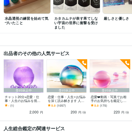
水晶透視の練習を始めて気
カタカムナが表す果てしな
厳しさと優しさ
づいたこと
い宇宙の世界に衝撃を受け
ました
出品者のその他の人気サービス
受付休止中
受付休止中
受付休止中
チャット20分⭐︎恋愛・仕
恋愛・仕事・人生⭐️お悩み
恋愛❤️動画・写真でお相
事・人生のお悩みを視ま
を深く読み解きます 人に
手のお気持ちを鑑定しま
す 人に言えない深いお悩
言えない深いお悩み伺い
す SNSの投稿はNG。お二
-
(1)
5.0
(1057)
5.0
(175)
み伺います。明るい未来
ます。明るい未来へお導
人のLINEやりとりスクシ
2,000
200
220
へお導きします。
きします。
ョはOK！
円
円
/分
円
/分
人生総合鑑定の関連サービス