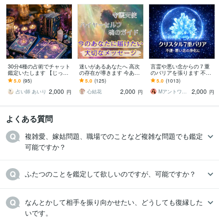
30分4種の占術でチャット
迷いがあるあなたへ 高次
言霊や悪い念からの７重
鑑定いたします 【じっく
の存在が導きます 今あな
のバリアを張ります 不運
り深くみたい方向け】霊
たに必要な特別なメッセ
が続いていたり傷付きや
5.0
(95)
5.0
(125)
5.0
(1013)
視・タロット・オラク
ージをお届けします✧*｡
すい方に❤基本即レスです
2,000
2,000
2,000
ル・数秘
❤
占い師 あいり
心結花
Mアントワネット＠駆け込み寺
円
円
円
よくある質問
複雑愛、嫁姑問題、職場でのことなど複雑な問題でも鑑定
可能ですか？
ふたつのことを鑑定して欲しいのですが、可能ですか？
なんとかして相手を振り向かせたい、どうしても復縁した
いです。
