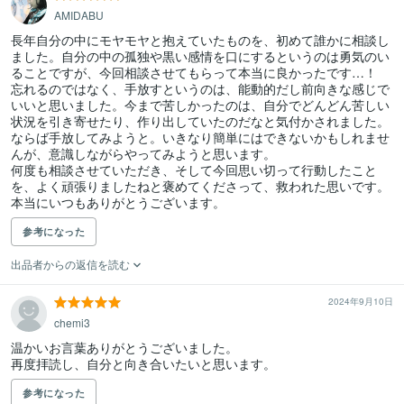
AMIDABU
長年自分の中にモヤモヤと抱えていたものを、初めて誰かに相談し
ました。自分の中の孤独や黒い感情を口にするというのは勇気のい
ることですが、今回相談させてもらって本当に良かったです…！

忘れるのではなく、手放すというのは、能動的だし前向きな感じで
いいと思いました。今まで苦しかったのは、自分でどんどん苦しい
状況を引き寄せたり、作り出していたのだなと気付かされました。
ならば手放してみようと。いきなり簡単にはできないかもしれませ
んが、意識しながらやってみようと思います。

何度も相談させていただき、そして今回思い切って行動したこと
を、よく頑張りましたねと褒めてくださって、救われた思いです。
本当にいつもありがとうございます。
参考になった
出品者からの返信を読む
2024年9月10日
chemi3
温かいお言葉ありがとうございました。

再度拝読し、自分と向き合いたいと思います。
参考になった