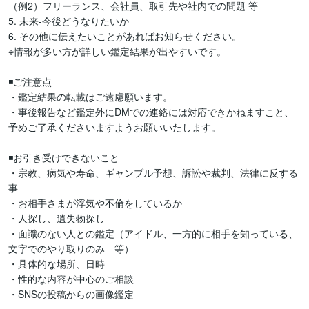
（例2）フリーランス、会社員、取引先や社内での問題 等

5. 未来-今後どうなりたいか

6. その他に伝えたいことがあればお知らせください。

※情報が多い方が詳しい鑑定結果が出やすいです。

◾️ご注意点

・鑑定結果の転載はご遠慮願います。

・事後報告など鑑定外にDMでの連絡には対応できかねますこと、
予めご了承くださいますようお願いいたします。

◾️お引き受けできないこと

・宗教、病気や寿命、ギャンブル予想、訴訟や裁判、法律に反する
事

・お相手さまが浮気や不倫をしているか

・人探し、遺失物探し

・面識のない人との鑑定（アイドル、一方的に相手を知っている、
文字でのやり取りのみ　等）

・具体的な場所、日時

・性的な内容が中心のご相談

・SNSの投稿からの画像鑑定
