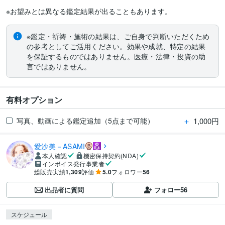
※お望みとは異なる鑑定結果が出ることもあります。
※鑑定・祈祷・施術の結果は、ご自身で判断いただくため
の参考としてご活用ください。効果や成就、特定の結果
を保証するものではありません。医療・法律・投資の助
言ではありません。
有料オプション
＋
1,000円
写真、動画による鑑定追加（5点まで可能）
愛沙美－ASAMI
本人確認
機密保持契約(NDA)
インボイス発行事業者
総販売実績
1,309
評価
5.0
フォロワー
56
出品者に質問
フォロー
56
スケジュール