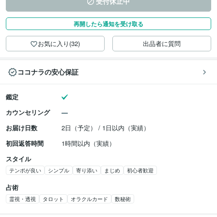
受付休止中
再開したら通知を受け取る
お気に入り(32)
出品者に質問
ココナラの安心保証
鑑定
カウンセリング
お届け日数
2日（予定） / 1日以内（実績）
初回返答時間
1時間以内（実績）
スタイル
テンポが良い
シンプル
寄り添い
まじめ
初心者歓迎
占術
霊視・透視
タロット
オラクルカード
数秘術