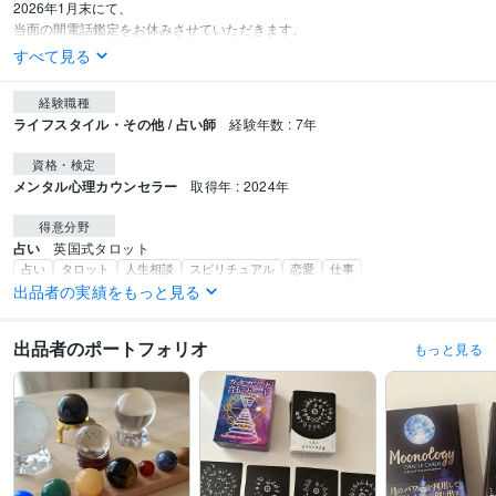
2026年1月末にて、

当面の間電話鑑定をお休みさせていただきます。
すべて見る
経験職種
ライフスタイル・その他 / 占い師
経験年数 : 7年
資格・検定
メンタル心理カウンセラー
取得年 : 2024年
得意分野
占い
英国式タロット
占い
タロット
人生相談
スピリチュアル
恋愛
仕事
悩み相談・カウンセリング
ASD、ADHD、HSPへの理解
出品者の実績をもっと見る
#アスペルガー
#カサンドラ症候群
#HSP
#人間関係
#恋愛
#仕事
出品者のポートフォリオ
もっと見る