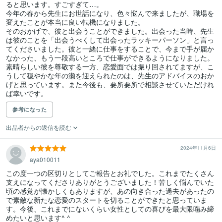
ると思います。すごすぎて…。

今年の春から先生にお世話になり、色々悩んで来ましたが、職場を
変えたことが本当に良い転機になりました。

そのおかげで、彼と出会うことができました。出会った当時、先生
は彼のことを「出会うべくして出会ったラッキーパーソン」と言っ
てくださいました。彼と一緒に仕事をすることで、今まで手が届か
なかった、もう一段高いところで仕事ができるようになりました。
素晴らしい彼を尊敬する一方、恋愛面では振り回されてますが、こ
うして穏やかな年の瀬を迎えられたのは、先生のアドバイスのおか
げと思っています。また今後も、要所要所で相談させていただけれ
ば幸いです。
参考になった
出品者からの返信を読む
2024年11月6日
aya010011
この度一つの区切りとしてご報告とお礼でした。これまでたくさん
支えになってくださりありがとうございました！苦しく悩んでいた
頃の感覚が懐かしくもありますが、あの向き合った過去があったの
で素敵な新たな恋愛のスタートを切ることができたと思っていま
す。今後、これまでにないくらい女性としての喜びを最大限噛み締
めたいと思います^ ^