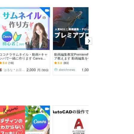
ココナラサムネイル・動画⭐キャ
動画編集教室PremiereProプレミ
WEBデザイナ
ンバで一緒に作ります Canva初
ア教えます 動画編集を仕事・副
立相談に乗りま
心者様向け／電話相談・占い出品
業！今からの人へ最短でスキルＵ
で高単価HP案
5.0
(18)
5.0
(83)
5.0
(4)
者様
Ｐ ご相談可
なったのかを公
2,000
1,000
はるな＊お豆腐メンタルさんの味方
sketchnews
ニノセコウヘイ｜Studio
円
/30分
円
/30分