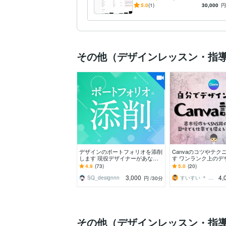
の設計提案を爆速で用意しま
5.0
(1)
30,000
円
す
その他（デザインレッスン・指
デザインのポートフォリオを添削
Canvaのコツやテク
します 現役デザイナーがあなた
す ワンランク上のデ
のポートフォリオをブラッシュア
作できるように！
4.9
(73)
5.0
(20)
ップ！
3,000
4,
SQ_designnn
すいすい ＊ ASTER NAUTS
円
/30分
その他（デザインレッスン・指