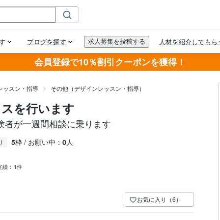
会員登録で10％割引クーポンを獲得！
レッスン・指導
その他（デザインレッスン・指導）
イスを行います
験者が一週間相談に乗ります
5
枠 / お願い中：
0
人
り
実績：
1件
お気に入り（6）