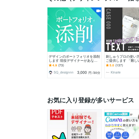
デザインのポートフォリオを添削
刺しゅうプロの使い
します 現役デザイナーがあなた
ご提供します 「難し
のポートフォリオをブラッシュア
単」へ。初心者向け
4.9
(73)
5.0
(137)
ップ！
使い方テキスト
3,000
SQ_designnn
Kinarie
円
/30分
お気に入り登録が多いサービス