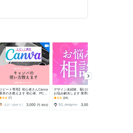
リピート専用】初心者さんCanva
デザイン未経験、駆け出しの方の
現役デザイナー
基本のき教えます 初心者、PC不
お悩み解決します 業界歴15年超
言葉にして伝え
慣れな方でも安心です！
の現役Webデザイナーがあなたの
たい。自分の強
5.0
(7)
5.0
(26)
5.0
(8)
悩みを聞きます
う？そんなあな
3,000
3,000
えび（ゆかり）
SQ_designnn
SQ_designnn
円
/60分
円
/30分