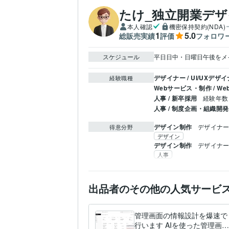
たけ_独立開業デ
本人確認
機密保持契約(NDA)
1
5.0
総販売実績
評価
フォロワ
スケジュール
平日日中・日曜日午後をメ
デザイナー / UI/UXデザ
経験職種
Webサービス・制作 / 
人事 / 新卒採用
経験年数 
人事 / 制度企画・組織開発
デザイン制作
デザイナ
得意分野
デザイン
デザイン制作
デザイナ
人事
出品者のその他の人気サービ
管理画面の情報設計を爆速で
行います AIを使った管理画面