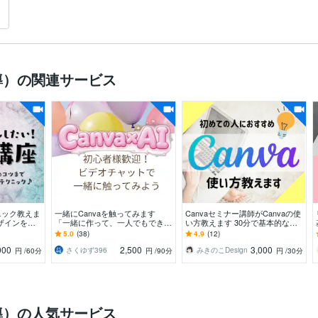
導）の関連サービス
ニック教えま
一緒にCanvaを触ってみます
Canvaセミナー講師がCanvaの使
ザインを制
「一緒に作って、一人でもできる
い方教えます 30分で基本的な使
ようになる」お手伝いをします。
い方〜デザインのポイントもお伝
5.0
(38)
4.9
(12)
えします
000
2,500
3,000
さくゆず396
みきのこDesign
円
/60分
円
/90分
円
/30分
導）の人気サービス