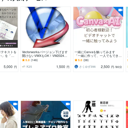
方テキストを
Vectorworksバージョン下げます
一緒にCanvaを触ってみます
い」を「簡
開けないVWXもOK！VW2024→v
「一緒に作って、一人でもできる
わかりやすい
7
ようになる」お手伝いをします。
5.0
(146)
5.0
(38)
5,000
1,500
2,500
K25
さくゆず396
円
円
円
/90分