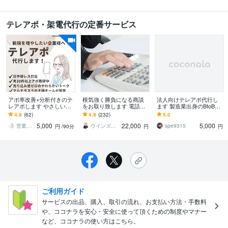
テレアポ・架電代行の定番サービス
アポ率改善×分析付きのテ
根気強く勝負になる商談
法人向けテレアポ代行し
レアポします やさしいだ
をお取り致します 電話す
ます 製造業出身のBtoB営
けじゃない、“成果につな
る時間は無いが商談が欲
業代行支援
4.8
(62)
4.9
(232)
5.0
がる”テレアポを。
しい！そんなお悩みを解
5,000
22,000
5,000
決します。
営業・テレアポ・ママチーム
ウインズフィールドSKYG
spe9315
円
/90分
円
円
ご利用ガイド
サービスの出品、購入、取引の流れ、お支払い方法・手数料
や、ココナラを安心・安全に使って頂くための制度やマナー
など、ココナラの使い方はこちら。