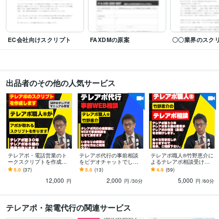
Filmora:3年
Canva:2年
得意分野
ビジネス代行・事務代行
テレアポ相談
テレアポのスクリプト作成
EC会社向けスクリプト
FAXDMの原案
〇〇業界のスク
学歴
専修大学
1985年3月 ~ 1989年2月
出品者のその他の人気サービス
テレアポ・電話営業のト
テレアポ代行の事前相談
テレアポ職人®竹野恵介に
ークスクリプトを作成し
をビデオチャットでしま
よるテレアポ相談受けま
ます テレアポ歴３０年テ
す テレアポ代行のご依頼
す テレアポノウハウ本の
5.0
(37)
5.0
(13)
4.9
(59)
レアポ本６冊の著者のス
を検討中の方向けのビデ
著者で代行会社の運営者
12,000
2,000
5,000
クリプト作成
オチャットです
による相談サービス
円
円
/30分
円
/60分
テレアポ・架電代行の関連サービス