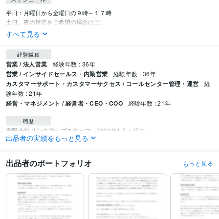
平日：月曜日から金曜日の９時～１７時

土日、夜の対応をご希望の場合はご...
すべて見る
経験職種
営業 / 法人営業
経験年数 : 36年
営業 / インサイドセールス・内勤営業
経験年数 : 36年
カスタマーサポート・カスタマーサクセス / コールセンター管理・運営
経
験年数 : 21年
経営・マネジメント / 経営者・CEO・COO
経験年数 : 21年
職歴
有限会社リンクアップスタッフ
2002年1月 ~ 現在
出品者の実績をもっと見る
受賞歴
驚異のテレアポ成功術
結果を出すテレアポ実践トレーニング
テレアポ成
出品者のポートフォリオ
もっと見る
功術セミナー
ビジネス・クリエイティブツール
Excel:30年
Google サイト:20年
Google スプレッドシート:10年
Google スライド:10年
Google ドキュメント:10年
PowerPoint:30年
Word:30年
一太郎:10年
弥生会計:5年
Adobe Photoshop:5年
Fireworks:5年