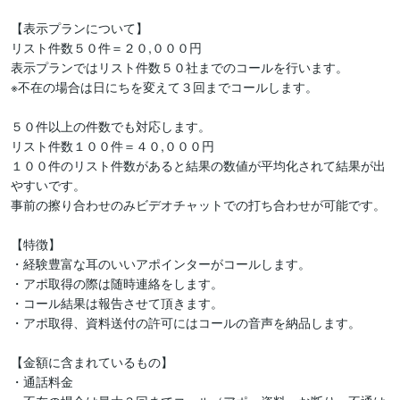
【表示プランについて】

リスト件数５０件＝２０,０００円

表示プランではリスト件数５０社までのコールを行います。

※不在の場合は日にちを変えて３回までコールします。

５０件以上の件数でも対応します。

リスト件数１００件＝４０,０００円

１００件のリスト件数があると結果の数値が平均化されて結果が出
やすいです。

事前の擦り合わせのみビデオチャットでの打ち合わせが可能です。

【特徴】

・経験豊富な耳のいいアポインターがコールします。

・アポ取得の際は随時連絡をします。

・コール結果は報告させて頂きます。

・アポ取得、資料送付の許可にはコールの音声を納品します。

【金額に含まれているもの】

・通話料金
