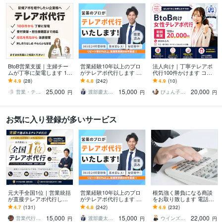
BtoB営業支援｜主婦チー
営業経験10年以上のプロ
法人向け｜丁寧テレアポ
ムが丁寧に架電します 10
がテレアポ代行します ア
代行100件かけます コー
0件丁寧架電｜反応を見て
ポ取得に拘ったテレアポ
ルセンター元女性管理者
4.9
(28)
4.8
(242)
4.9
(10)
改善提案まで対応
をします！都度振り返り
が対応で自然な営業をサ
25,000
15,000
20,000
を行います！
ポート
営業・テレアポ・ママチーム
渡部慶太【営業代行のプロ】
ぴょん子｜元IT勤務マルチクリエイター
円
円
円
お気に入り登録が多いサービス
元大手全国1位｜営業統括
営業経験10年以上のプロ
根気強く勝負になる商談
が直接テレアポ代行しま
がテレアポ代行します ア
をお取り致します 電話す
す IS代行実績150社超え！
ポ取得に拘ったテレアポ
る時間は無いが商談が欲
4.7
(131)
4.8
(242)
4.9
(232)
高品質・高実績で追加費
をします！都度振り返り
しい！そんなお悩みを解
15,000
15,000
22,000
用一切不要！
を行います！
決します。
営業代行・SNSのプロ 〜コアタクト〜
渡部慶太【営業代行のプロ】
ウインズフィールドSKYG
円
円
円