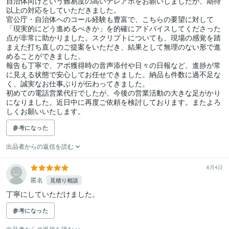
自治体向けという難易度の高いテレアポをお願いしましたが、期待
以上の対応をしていただきました。

官公庁・自治体へのコール経験も豊富で、こちらの要望に対して
「現実的にどう進めるべきか」を的確にアドバイスしてくださった
点が非常に助かりました。スクリプトについても、現場の感覚を踏
まえた打ち直しのご提案をいただき、結果として無理のない形で進
めることができました。

報告も丁寧で、アポ獲得時の音声添付や日々の日報など、進捗が常
に見える状態で安心してお任せできました。納品も件数に過不足な
く、誠実なお仕事ぶりが伝わってきました。

初めての電話営業代行でしたが、今後の営業活動の大きな足がかり
になりました。近日中に再度ご依頼を検討しております。またよろ
しくお願いいたします。
参考になった
出品者からの返信を読む
6月4日
匿名
見積り相談
丁寧にしていただけました。
参考になった
出品者からの返信を読む