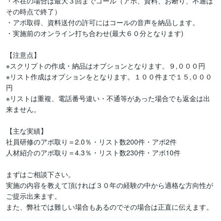
・不在の場合は最大３回までコール（アポ、資料、お断り、不通は
その時点で終了）

・アポ取得、資料送付の許可にはコールの音声を納品します。

・実施前のオンライン打ち合わせ(最大６０分となります)

【注意点】

※スクリプトの作成・納品はオプションとなります。９,０００円

※リスト作成はオプションをとなります。１００件まで１５,０００
円

※リストは重複、電話番号違い・不通等があった場合でも返金は出
来ません。

【主な実績】

社員研修のアポ取り＝2.0％・リスト数200件・アポ2件

人材紹介のアポ取り＝4.3％・リスト数230件・アポ10件

まずはご相談下さい。

実施の内容を教えて頂ければ３０年の経験の中から適格な方向性が
ご提示出来ます。

また、弊社では難しい場合もあるのでその場合は正直に伝えます。
