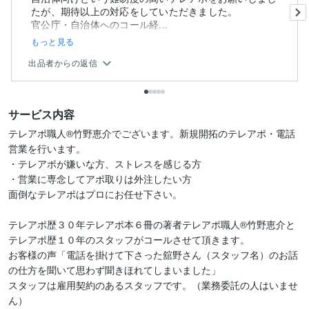
たが、期待以上の対応をしていただきました。
官公庁・自治体へのコール経...
もっと見る
出品者からの返信
サービス内容
テレアポ職人®竹野恵介でございます。新規開拓のテレアポ・電話
営業を行います。

・テレアポが嫌いな方、ストレスを感じる方

・営業に専念してアポ取りは外注したい方

面倒なテレアポはプロにお任せ下さい。

テレアポ歴３０年テレアポ本６冊の著者テレアポ職人®竹野恵介と
テレアポ歴１０年のスタッフがコールさせて頂きます。

お客様の声「電話を掛けて下さった舘野さん（スタッフ名）のお話
の仕方を聞いて思わず聞きほれてしまいました」

スタッフは雇用契約のあるスタッフです。（業務委託の人はいませ
ん）
