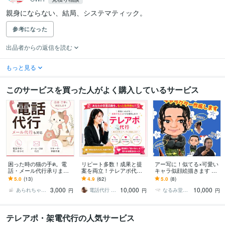
親身にならない、結局、システマティック。
参考になった
出品者からの返信を読む
もっと見る
このサービスを買った人がよく購入しているサービス
困った時の猫の手ฅ。電
リピート多数！成果と提
アー写に！似てる×可愛い
話・メール代行承ります
案を両立！テレアポ代行
キャラ似顔絵描きます 音
電話が苦手・忙しい方
します 営業の外注先では
楽活動やアート活動に！
5.0
(13)
4.9
(62)
5.0
(8)
へ。あなたに代わって丁
なく、営業パートナーと
衣装や表情変更などでセ
3,000
10,000
10,000
寧に対応します。
して伴走します！
ット販売も可！
あられちゃん。
電話代行 テレアポ ゆうゆう♡
なるみ堂創作工房
円
円
円
テレアポ・架電代行の人気サービス