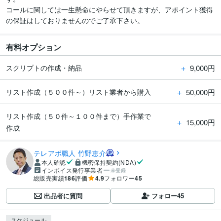
コールに関しては一生懸命にやらせて頂きますが、アポイント獲得
の保証はしておりませんのでご了承下さい。
有料オプション
＋
9,000円
スクリプトの作成・納品
＋
50,000円
リスト作成（５００件～）リスト業者から購入
リスト作成（５０件～１００件まで）手作業で
＋
15,000円
作成
テレアポ職人 竹野恵介
本人確認
機密保持契約(NDA)
インボイス発行事業者
未登録
総販売実績
186
評価
4.9
フォロワー
45
出品者に質問
フォロー
45
スケジュール