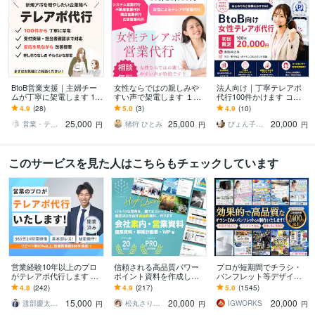
BtoB営業支援｜主婦チー
女性ならではの親しみや
法人向け｜丁寧テレアポ
ムが丁寧に架電します 10
すい声で架電します １０
代行100件かけます コー
0件丁寧架電｜反応を見て
年の実績。法人向けテレ
ルセンター元女性管理者
4.9
(28)
5.0
(3)
4.9
(10)
改善提案まで対応
アポ営業代行
が対応で自然な営業をサ
25,000
25,000
20,000
ポート
営業・テレアポ・ママチーム
猪狩 ひとみ
ぴょん子｜元IT勤務マルチクリエイター
円
円
円
このサービスを見た人はこちらもチェックしています
営業経験10年以上のプロ
信頼される高品質パワー
プロが短期間でチラシ・
がテレアポ代行します ア
ポイント資料を作成しま
パンフレット等デザイン
ポ取得に拘ったテレアポ
す 企画・ライティング・
します 名刺、ショップカ
4.8
(242)
4.9
(217)
5.0
(1545)
をします！都度振り返り
デザインまで。営業に強
ード、DMなど印刷物なら
15,000
20,000
20,000
を行います！
い資料を作ります。
何でも対応可能です
渡部慶太【営業代行のプロ】
松丸さりり｜シネステティカ
IGWORKS
円
円
円