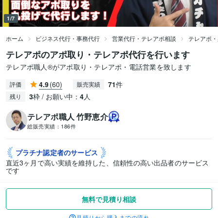
1/7
ホーム
ビジネス代行・事務代行
営業代行・テレアポ相談
テレアポ・
テレアポのアポ取り・テレアポ代行を行います
テレアポ職人®がアポ取り・テレアポ・電話営業を致します
4.9
(60)
71
件
評価
販売実績
3
枠 / お願い中：
4
人
残り
テレアポ職人 竹野恵介
総販売実績：
186件
プラチナ認定者の
サービス
直近3ヶ月で高い実績を維持した、信頼性の高い出品者のサービス
です
無料で見積り相談
見積りから購入までの流れ