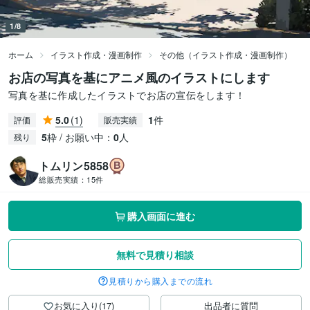
1/8
ホーム
イラスト作成・漫画制作
その他（イラスト作成・漫画制作）
お店の写真を基にアニメ風のイラストにします
写真を基に作成したイラストでお店の宣伝をします！
5.0
(1)
1
件
評価
販売実績
5
枠 / お願い中：
0
人
残り
トムリン5858
総販売実績：
15件
購入画面に進む
無料で見積り相談
見積りから購入までの流れ
お気に入り(17)
出品者に質問