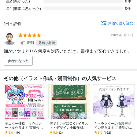
星2 (悪かった)
0件
星1 (非常に悪かった)
0件
1
評価で絞り込む
件の評価
2024年3月30日
山口 正明
見積り相談
細かいやりとりを何度も対応いただき、最後まで安心できました。
参考になった
その他（イラスト作成・漫画制作）の人気サービス
モニター価格 マウスカ
何でもご相談OK！イラス
キャラクターの衣装デザ
ーソル作ります 実績公開
ト・デザイン全般作成し
イン描きます ご希望のイ
にご協力いただける方だ
ます 出品中のサービスに
メージに合わせた衣装デ
5.0
(19)
5.0
(2)
5.0
(452)
けの特別価格
無いものでもお気軽にご
ザインを提案します！