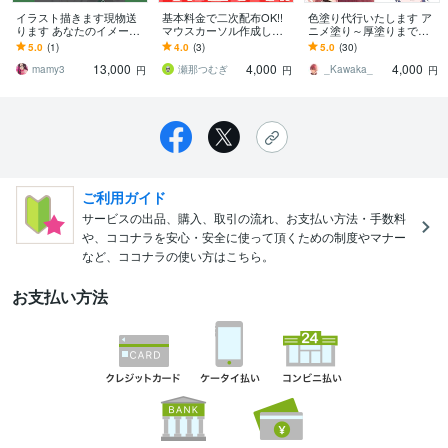
イラスト描きます現物送
基本料金で二次配布OK!!
色塗り代行いたします ア
ります あなたのイメージ
マウスカーソル作成しま
ニメ塗り～厚塗りまで！
を形にします思うままに
す あなただけのマウスカ
（ゴースト可 ※オプショ
5.0
(1)
4.0
(3)
5.0
(30)
お伝えください
ーソルを作成します!!
ン）
13,000
4,000
4,000
mamy3
瀬那つむぎ
_Kawaka_
円
円
円
ご利用ガイド
サービスの出品、購入、取引の流れ、お支払い方法・手数料
や、ココナラを安心・安全に使って頂くための制度やマナー
など、ココナラの使い方はこちら。
お支払い方法