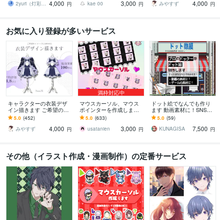
4,000
3,000
4,000
相談ください！
2yuri（灯彩堂つゆり）
kae 00
みやすず
円
円
円
お気に入り登録が多いサービス
満枠対応中
キャラクターの衣装デザ
マウスカーソル、マウス
ドット絵でなんでも作り
イン描きます ご希望のイ
ポインターを作成します
ます 動画素材に！SNS
メージに合わせた衣装デ
Vtuber様のマウスポイン
に！ゲームに！ドット絵
5.0
(452)
5.0
(633)
5.0
(59)
ザインを提案します！
ター、マウスカーソル作
はいかがですか？
4,000
3,000
7,500
成
みやすず
usatanien
KUNAGISA
円
円
円
その他（イラスト作成・漫画制作）の定番サービス