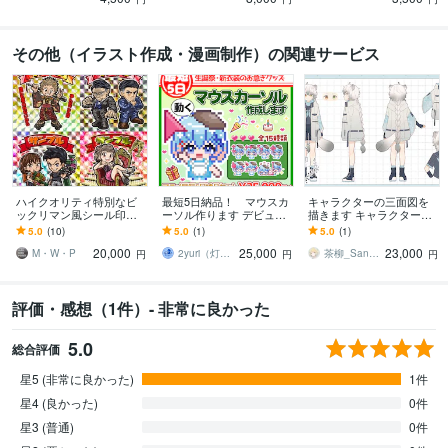
その他（イラスト作成・漫画制作）の関連サービス
ハイクオリティ特別なビ
最短5日納品！ マウスカ
キャラクターの三面図を
ックリマン風シール印刷
ーソル作ります デビュ
描きます キャラクター資
します 7種のホログラムか
ー・生誕祭・新衣装のデ
料としてのご活用にいか
5.0
(10)
5.0
(1)
5.0
(1)
ら選択可能・通常シール
ジタルグッズに！お急ぎ
がでしょうか
20,000
25,000
23,000
より厚手の高品質仕様
の方向け
M・W・P
2yuri（灯彩堂つゆり）
茶柳_Sanagi
円
円
円
評価・感想（1件）- 非常に良かった
5.0
総合評価
星5 (非常に良かった)
1件
星4 (良かった)
0件
星3 (普通)
0件