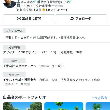
本人確認
機密保持契約(NDA)
インボイス発行事業者
未登録
総販売実績
15
評価
5.0
フォロワー
41
出品者に質問
フォロー
41
スケジュール
（平日）月～金９時～６時対応可能です。※日曜祝祭日は休み。
経験職種
デザイナー / CGデザイナー（2D・3D）
経験年数 : 28年
職歴
有限会社スタジオ．パル
1986年3月 ~ 現在
得意分野
イラスト作成・漫画制作
自動車、人物、店舗外観などのイラスト作成
建築パース、建築設計
出品者のポートフォリオ
もっと見る