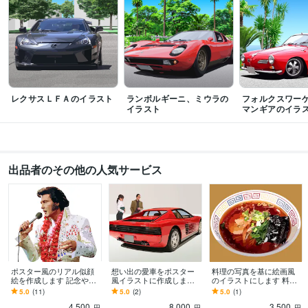
レクサスＬＦＡのイラスト
ランボルギーニ、ミウラの
フォルクスワー
イラスト
マンギアのイラ
出品者のその他の人気サービス
ポスター風のリアル似顔
想い出の愛車をポスター
料理の写真を基に絵画風
絵を作成します 記念や御
風イラストに作成します
のイラストにします 料理
祝いのプレゼントに最
記念や御祝いのプレゼン
をイラストにすると美味
5.0
(11)
5.0
(2)
5.0
(1)
適！Ｔシャツプリントも
トに最適！Ｔシャツプリ
しそうに見えます
4,500
8,000
3,500
ントも！
円
円
円