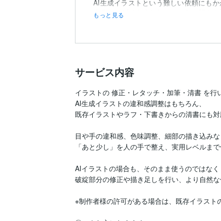
AI生成イラストという難しい依頼にも
することができました。こちらの細かな
もっと見る
ねながら進めていただけた点も非常にあり
サービス内容
イラストの 修正・レタッチ・加筆・清書 を行い
AI生成イラストの違和感調整はもちろん、

既存イラストやラフ・下書きからの清書にも対
目や手の違和感、色味調整、細部の描き込みなど
「あと少し」を人の手で整え、実用レベルまで
AIイラストの場合も、そのまま使うのではなく

破綻部分の修正や描き足しを行い、より自然な
※制作者様の許可がある場合は、既存イラスト