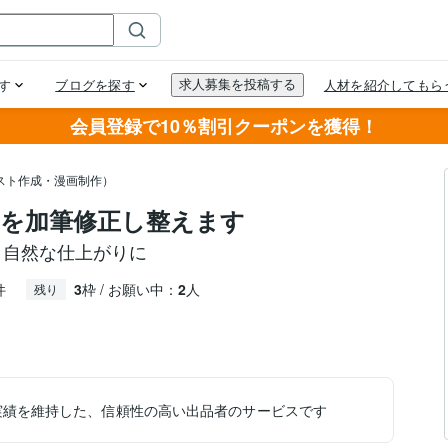
会員登録で10％割引クーポンを獲得！
スト作成・漫画制作）
トを加筆修正し整えます
、自然な仕上がりに
件
3
枠 / お願い中：
2
人
残り
実績を維持した、信頼性の高い出品者のサービスです