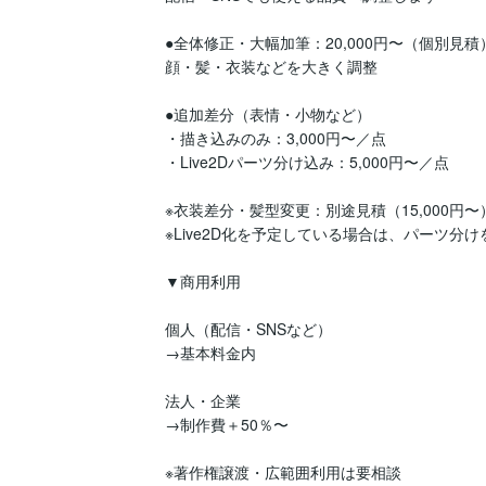
●全体修正・大幅加筆：20,000円〜（個別見積）
顔・髪・衣装などを大きく調整

●追加差分（表情・小物など）

・描き込みのみ：3,000円〜／点

・Live2Dパーツ分け込み：5,000円〜／点

※衣装差分・髪型変更：別途見積（15,000円〜）
※Live2D化を予定している場合は、パーツ分
▼商用利用

個人（配信・SNSなど）

→基本料金内

法人・企業

→制作費＋50％〜

※著作権譲渡・広範囲利用は要相談
