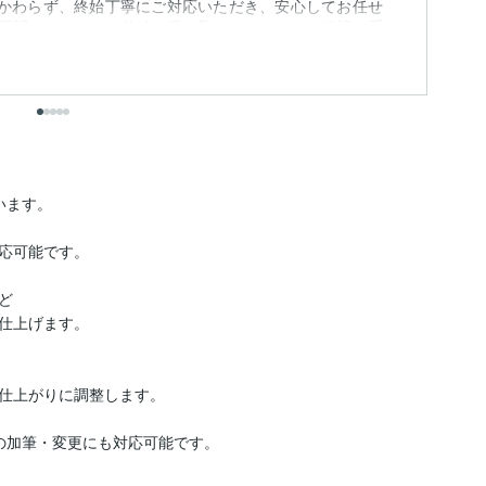
かかわらず、終始丁寧にご対応いただき、安心してお任せ
要望やイメージも的確に汲み取ってくださり、確認を重
も
がた...
出
ます。

応可能です。



仕上げます。

仕上がりに調整します。

の加筆・変更にも対応可能です。
