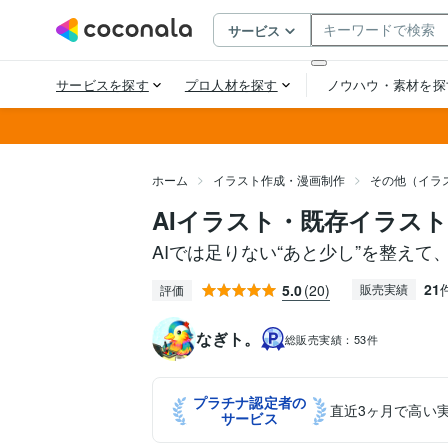
ホーム
イラスト作成・漫画制作
その他（イラ
AIイラスト・既存イラス
AIでは足りない“あと少し”を整えて
21
5.0
(20)
販売実績
評価
なぎト。
総販売実績：
53件
プラチナ認定者の
直近3ヶ月で高い
サービス