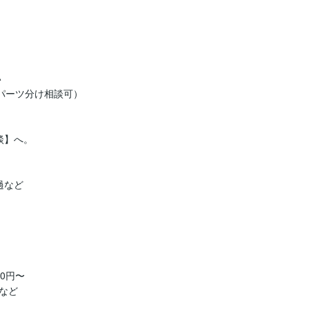


パーツ分け相談可）

】へ。

など

0円〜

ど
