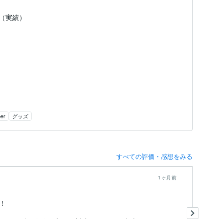
日（実績）
ber
グッズ
すべての評価・感想をみる
1ヶ月前
！
ス
初