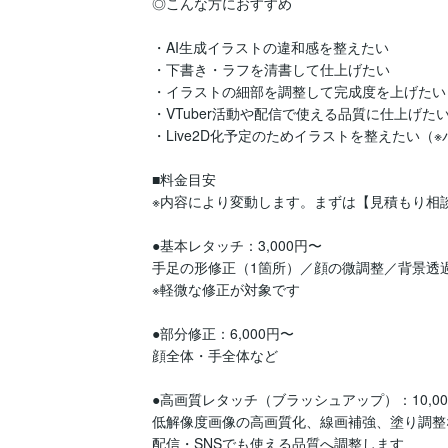
◎こんな方におすすめ

・AI生成イラストの違和感を整えたい

・下書き・ラフを清書して仕上げたい

・イラストの細部を調整して完成度を上げたい

・VTuber活動や配信で使える品質に仕上げたい
・Live2D化予定のためイラストを整えたい（※
■料金目安

※内容により変動します。まずは【見積もり相談
●基本レタッチ：3,000円〜

手足の形修正（1箇所）／顔の微調整／背景透過
※軽微な修正が対象です

●部分修正：6,000円〜

顔全体・手全体など

●高画質レタッチ（ブラッシュアップ）：10,00
低解像度画像の高画質化、線画補強、塗り調整な
配信・SNSでも使える品質へ調整します
