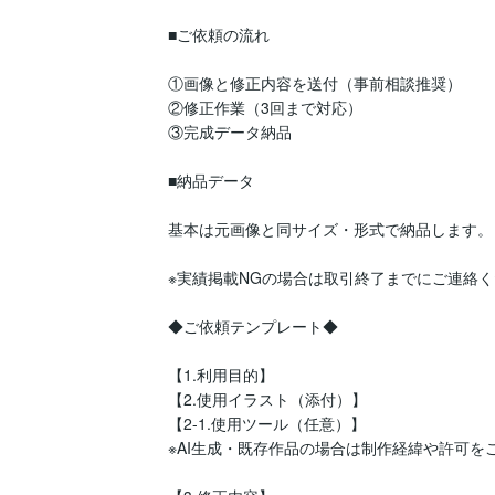
■ご依頼の流れ

①画像と修正内容を送付（事前相談推奨）

②修正作業（3回まで対応）

③完成データ納品

■納品データ

基本は元画像と同サイズ・形式で納品します。

※実績掲載NGの場合は取引終了までにご連絡く
◆ご依頼テンプレート◆

【1.利用目的】

【2.使用イラスト（添付）】

【2-1.使用ツール（任意）】

※AI生成・既存作品の場合は制作経緯や許可をご