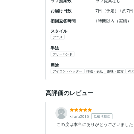
ラフ提案数
ラフ提案なし
お届け日数
7日（予定） / 約7
初回返答時間
1時間以内（実績）
スタイル
アニメ
手法
フリーハンド
用途
アイコン・ヘッダー
挿絵・表紙
趣味・鑑賞
Vtu
高評価のレビュー
kirara2015
見積り相談
この度は本当にありがとうございました