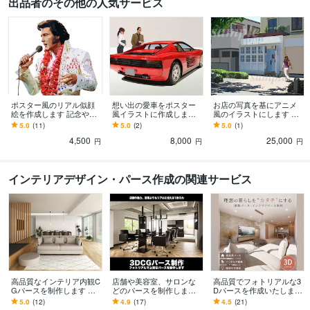
出品者のその他の人気サービス
ポスター風のリアル似顔
想い出の愛車をポスター
お店の写真を基にアニメ
絵を作成します 記念や御
風イラストに作成します
風のイラストにします 写
祝いのプレゼントに最
記念や御祝いのプレゼン
真を基に作成したイラス
5.0
(11)
5.0
(2)
5.0
(1)
適！Ｔシャツプリントも
トに最適！Ｔシャツプリ
トでお店の宣伝をしま
4,500
8,000
25,000
ントも！
す！
円
円
円
インテリアデザイン・パース作成の関連サービス
高品質なインテリア内観C
店舗や美容室、サロンな
高品質でフォトリアルな3
Gパースを制作します リ
どのパースを制作します
Dパースを作成いたします
ビング＆ダイニング等をC
リニューアル！心を惹き
住宅・リノベ・店舗等プ
5.0
(12)
4.9
(17)
4.5
(21)
Gにて制作いたします。
つけるパースでプレゼン
レゼン受注率・客単価UP