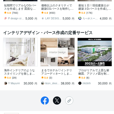
短期間でリアルなCGパー
価格以上のクオリティで
最短１日！現役建築士が
スを作成します 図面なしo
建築CGパースを制作しま
建築３Dパースを作成しま
k、納期まで時間が無い
す ◆建築CGパースをご検
す 【プロが作るから早く
4.9
(793)
4.9
(450)
5.0
(176)
方、予算が少なめの方歓
討の建築会社、施主様、
て正確！】住宅店舗・内
5,000
5,000
4,000
迎
オーナー向け
観外観CGイメージ
P design create
LAY DESIGN OFFICE
ろぺ＠スーツケース１個で生きる人
円
円
円
インテリアデザイン・パース作成の定番サービス
海外インテリアのような
まるでホテル♡インテリ
プロがリアルで上質な俯
スタイリングを致します 2
アコーディネートします
瞰図、アクソメ図を制作
パターン、小物もまるっ
一番人気のホテルライク
します リニューアル！細
5.0
(29)
5.0
(3)
5.0
(6)
とコーディネート！
モダンのお部屋に♡イン
部までこだわり丁寧な対
30,000
38,000
30,000
テリアはプロと！
応を心がけております！
Y Mayumi
iicon_design
0926th
円
円
円