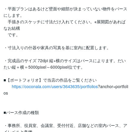
・平面プランはあるけど壁面や細部が決まっていない物件をパース
にします。

　手描きのスケッチに寸法だけ入れてください。※展開図があれば
なお結構

　です。

・寸法入りの什器や家具の写真を基に室内に配置します。

・完成品のサイズ 72dpi 縦×横のサイズはパースによります。だい
たい縦＋横＝5000pixel～6000pixel位です。

■【ポートフォリオ】で当店の作品をご覧ください

https://coconala.com/users/3643635/portfolios
?anchor=portfoli
os

■パース作成の種類

・事務所、役員室、会議室、受付付近、店舗などの室内パース、ア
イレベルと鳥瞰
