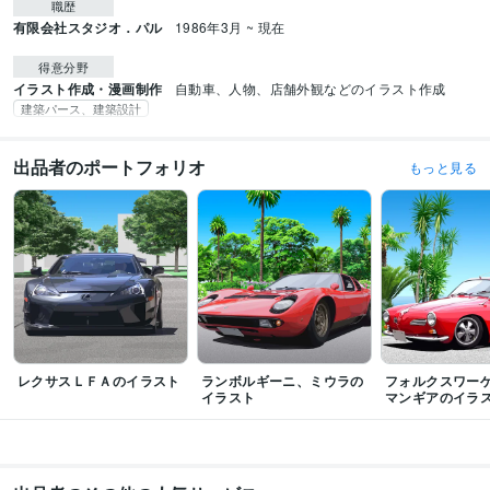
職歴
有限会社スタジオ．パル
1986年3月 ~ 現在
得意分野
イラスト作成・漫画制作
自動車、人物、店舗外観などのイラスト作成
建築パース、建築設計
出品者のポートフォリオ
もっと見る
レクサスＬＦＡのイラスト
ランボルギーニ、ミウラの
フォルクスワー
イラスト
マンギアのイラ