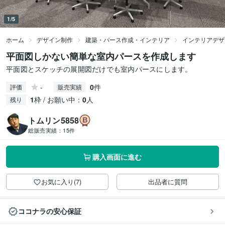
1/5
ホーム
デザイン制作
建築・パース作成・インテリア
インテリアデザ
平面図しかない簡単な室内パースを作成します
平面図とスケッチの展開図だけでも室内パースにします。
-
0
件
評価
販売実績
1
枠 / お願い中：
0
人
残り
トムリン5858
総販売実績：
15件
購入画面に進む
お気に入り(7)
出品者に質問
ココナラの安心保証