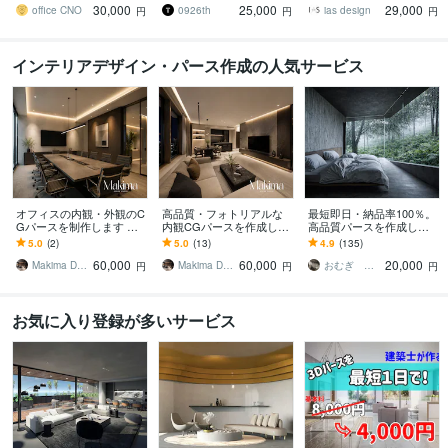
30,000
25,000
29,000
や販促に！
にご活用下さい
office CNO
0926th
ias design
円
円
円
インテリアデザイン・パース作成の人気サービス
オフィスの内観・外観のC
高品質・フォトリアルな
最短即日・納品率100％。
Gパースを制作します 高
内観CGパースを作成しま
高品質パースを作成しま
品質なCGパースで、オフ
す プレゼンや広告に最
す パースコンペ日本一の
5.0
(2)
5.0
(13)
4.9
(135)
ィスの完成イメージを可
適！ビジネスシーンで輝
受賞歴あり。質とスピー
60,000
60,000
20,000
視化
く高品質パース
ドはお任せ下さい。
Makima Design
Makima Design
おむぎ パースコンテスト１位
円
円
円
お気に入り登録が多いサービス