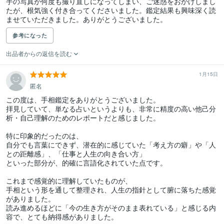
手の写真が何度も撮り直しになってしまい、ご迷惑をおかけしまし
たが、根気強く付き合ってくださいました。鑑定結果も興味深く読
ませていただきました。ありがとうございました。
参考になった
出品者からの返信を読む
1月15日
匿名
この度は、手相鑑定をありがとうございました。

拝見していて、単なる占いというよりも、非常に精度の高い他己分
析・自己理解のためのレポートだと感じました。

特に印象的だったのは、

自分でも言葉にできず、潜在的に感じていた「考え方の癖」や「人
との距離感」、「仕事と人生の向き合い方」

といった部分が、的確に言語化されていた点です。

これまで感覚的に理解していたものが、

手相という形を通して整理され、人生の指針として腑に落ちた感覚
がありました。

読み進めるほどに「今の生き方がそのまま表れている」と感じる内
容で、とても納得感がありました。
