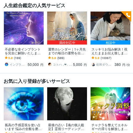
人生総合鑑定の人気サービス
満枠対応中
相談中
不必要な全インプラント
運勢カレンダー｜1ヶ月先
スッキリお悩み解決！視
を完全に解除いたします
までの毎日の運勢を出し
えたままお伝え致します
インプラント全解除創始
ます 30日×500字のおよそ
恋愛、結婚、人間関係、
5.0
(169)
5.0
(589)
5.0
(10067)
者 × 魂の解放・カルマ浄
1万5千文字で細かく詳細
仕事、人生、ペットの気
50,000
5,000
380
化・能力開花
に記します
持ち等◎祈願付き
インプラント全解除創始者｜魂王DaI⭐︎
コトハ ⸜❤︎⸝ 新サービス提供開始✨️
佐和ダウジング＆スピリットメンター
円
円
円
/分
お気に入り登録が多いサービス
孤高の予感霊視を使い占
最後の占い【魂の個人鑑
チャクラを整えてエネル
います 悩みの全般を磨き
定】霊視リーディング承
ギーの滞りを解放します 7
上げ、研ぎ澄ました予感
ります 運命の地図を手
割超リピート！人生を変