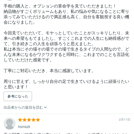
手相の購入と、オプションの算命学を見ていただきました！

納品物がすごくボリュームもあり、私の悩みや気になることに寄り
添ってみていただけるので満足感も高く、自分を客観視する良い機
会になりました。

今回見ていただいて、モヤっとしていたことがスッキリしたり、未
来への希望ももてましたし、すごくこれまでの人生にも納得感がで
て、引き続きこの人生を頑張ろうと思えました。

私は本当にその場その場でその場で生きるタイプの人間なので、ど
んな未来になるかワクワクすると同時に、これまでのことも言語化
していただけた感覚です。

丁寧にご対応いただき、本当に感謝しています。

周りに甘えず、しっかり自分の足で生きていけるように頑張りたい
と思います！
参考になった
出品者からの返信を読む
2月11日
hsmszk