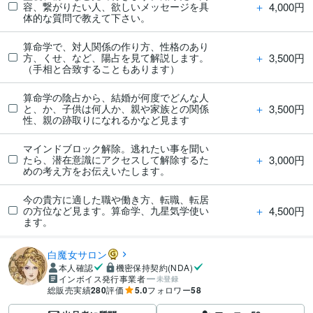
＋
4,000円
容、繋がりたい人、欲しいメッセージを具
体的な質問で教えて下さい。
算命学で、対人関係の作り方、性格のあり
＋
3,500円
方、くせ、など、陽占を見て解説します。
（手相と合致することもあります）
算命学の陰占から、結婚が何度でどんな人
＋
3,500円
と、か、子供は何人か、親や家族との関係
性、親の跡取りになれるかなど見ます
マインドブロック解除。逃れたい事を聞い
＋
3,000円
たら、潜在意識にアクセスして解除するた
めの考え方をお伝えいたします。
今の貴方に適した職や働き方、転職、転居
＋
4,500円
の方位など見ます。算命学、九星気学使い
ます。
白魔女サロン
本人確認
機密保持契約(NDA)
インボイス発行事業者
未登録
総販売実績
280
評価
5.0
フォロワー
58