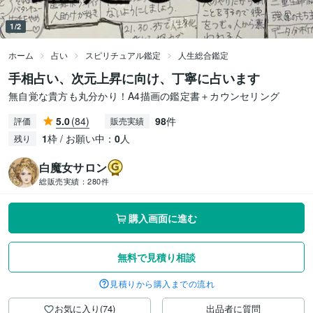
1/2
ホーム
占い
スピリチュアル鑑定
人生総合鑑定
手相占い、次元上昇に向け、丁寧に占います
無自覚な貴方も丸分かり！A4描画の鑑定書＋カウンセリング
5.0
(84)
98
件
評価
販売実績
1
枠 / お願い中：
0
人
残り
白魔女サロン
総販売実績：
280件
購入画面に進む
無料で見積り相談
見積りから購入までの流れ
お気に入り(74)
出品者に質問