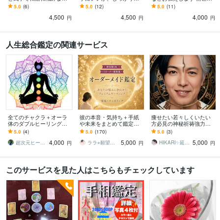
今の貴方に適した職や働
ます 超辛口です。相性
ガイドメッセージ、アカ
5.0
(6)
5.0
(12)
5.0
(11)
き方、転職、転居の方位
（跡継ぎ？家業？婿養
シックレコード、故人鑑
4,500
4,500
4,000
など見ます。
子？仕事のパートナ
定など
円
円
円
ー？）
人生総合鑑定の関連サービス
全てのチャクラ＋オーラ
彼の本音・気持ち＋手紙
痩せたい若々しくいたい
体のダブルヒーリングし
や未来をまとめて鑑定し
方必見の神秘祈祷強力に
ます 宇宙根源のエネルギ
ます テーマ2件OK｜お手
します ダイエット 体
5.0
(4)
5.0
(170)
5.0
(3)
ーで癒し、生命エネルギ
紙・未来・本音を自由に
型 食事制限なし↑運動一
4,000
5,000
5,000
ーをチャージ！！
選べます（特典付）
切なし↑理想の姿へ導く
超次元ヒーラー みい
ララ⭐︎願望実現サポート
HIKARI✨延長8月31日まで破格値引
円
円
円
このサービスを見た人はこちらもチェックしています