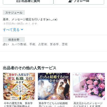
出品者に質問
フォロー
58
スケジュール
基本、メッセージ鑑定を行います(๑>◡<๑)

３日以内に納品いたします。
すべて見る
得意分野
占い
カバラ数秘、手相、占星術、算命学、霊視
出品者のその他の人気サービス
今年の運気方角、算命学
算命学でどちらが結婚相
高次元からのメッセージ
と気学で転居転職みます
手にいいか、しっかり見
などお伝えします 前世、