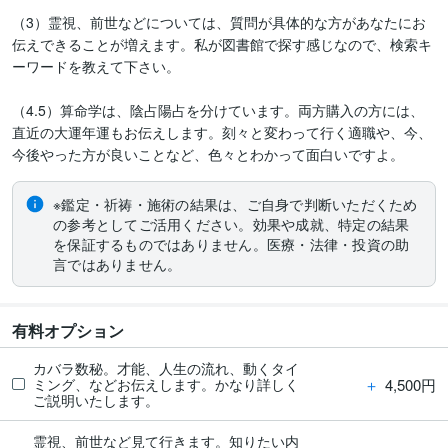
（3）霊視、前世などについては、質問が具体的な方があなたにお
伝えできることが増えます。私が図書館で探す感じなので、検索キ
ーワードを教えて下さい。

（4.5）算命学は、陰占陽占を分けています。両方購入の方には、
直近の大運年運もお伝えします。刻々と変わって行く適職や、今、
今後やった方が良いことなど、色々とわかって面白いですよ。
※鑑定・祈祷・施術の結果は、ご自身で判断いただくため
の参考としてご活用ください。効果や成就、特定の結果
を保証するものではありません。医療・法律・投資の助
言ではありません。
有料オプション
カバラ数秘。才能、人生の流れ、動くタイ
＋
4,500円
ミング、などお伝えします。かなり詳しく
ご説明いたします。
霊視、前世など見て行きます。知りたい内