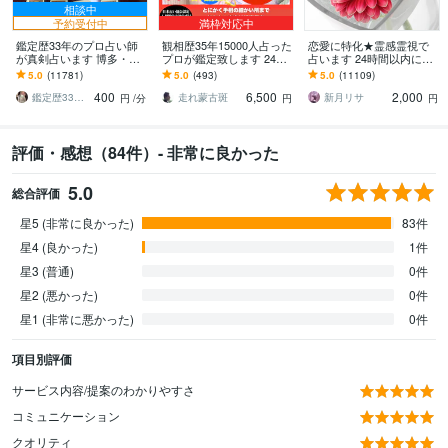
相談中
予約受付中
満枠対応中
鑑定歴33年のプロ占い師
観相歴35年15000人占った
恋愛に特化★霊感霊視で
が真剣占います 博多・廓
プロが鑑定致します 24h2
占います 24時間以内に返
屋の純血統占い祈願師
5000字☪️線紋手形精密診
信、スピリチュアル鑑定
5.0
(11781)
5.0
(493)
5.0
(11109)
雷鳥
断、開運未来占います
400
6,500
2,000
鑑定歴33年のプロ占い師 雷鳥
走れ蒙古斑
新月リサ
円
/分
円
円
評価・感想（84件）- 非常に良かった
5.0
総合評価
星5 (非常に良かった)
83件
星4 (良かった)
1件
星3 (普通)
0件
星2 (悪かった)
0件
星1 (非常に悪かった)
0件
項目別評価
サービス内容/提案のわかりやすさ
コミュニケーション
クオリティ