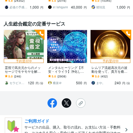
4.9
(24352)
5.0
(2016)
5.0
(10345)
より霊視により導きます
に、輝く人生を創る｜魂
えたい人のエネルギー調
1,000
40,000
1,000
の全体像を紐解く鑑定
整
必達の予感霊視 渡邊 潤一
et Ishigami
琥珀流
円
円
円
人生総合鑑定の定番サービス
予約受付中
予約受付中
霊視で高次元からのメッ
メンタルヒーリング【不
レムリア流超高次元の波
セージでモヤモヤを解消
安・イライラ】浄化しま
動を使って、貴方を癒し
します 生年月日不要。相
す こんなはずではなかっ
ます レムリア流シータヒ
5.0
(246)
5.0
(2908)
5.0
(452)
手の気持ち・仕事・対人
たと思ってしまう、負の
ーリングで潜在意識から
120
500
240
関係など
影響を軽くします。
根こそぎ癒します。
セラピスト はる
癒楽＠
まや。
円
/分
円
円
/分
ご利用ガイド
サービスの出品、購入、取引の流れ、お支払い方法・手数料
や、ココナラを安心・安全に使って頂くための制度やマナー