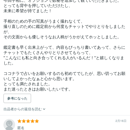
今回手相に、オプションで数秘を追加して観ていただきました。

とっても背中を押していただけたし、

未来に希望が持てました！

手相のための手の写真がうまく撮れなくて、

撮り直しのために鑑定前から何度もチャットでやりとりをしました
が、

その文面からも優しそうなお人柄がうかがえてホッとしました。

鑑定書も早く出来上がって、内容もびっちり書いてあって、さらに
チャットでもたくさんやりとりさせてもらって、

"こんなにも私と向き合ってくれる人がいるんだ！"と嬉しくなりま
した。

ココナラで占いをお願いするのも初めてでしたが、思い切ってお願
いしてよかったなぁと心から思います。

とっても満たされました。

また迷ったときはお願いしたいです。
参考になった
出品者からの返信を読む
2月16日
匿名