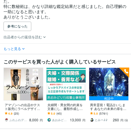
た。

特に数秘術は、かなり詳細な鑑定結果だと感じました。自己理解の
一助になると思います。

ありがとうございました。
参考になった
出品者からの返信を読む
もっと見る
このサービスを買った人がよく購入しているサービス
相談中
アマゾンへの出品やテス
夫婦間・男女間の約束を
異常霊視！電話占いしま
ト販売にラベルデザイン
文書にし、書類作成しま
す あなたの未来の扉を開
します すぐ試したい！個
す 離婚協議書（公正証書
けます(^^)
4.9
(25)
5.0
(45)
5.0
(5761)
人販売が気軽に実現・5㎝
対応）・夫婦間合意書な
8,000
13,000
260
×5㎝までこの価格
ど、法的文書を作成
ふわふわデザイン室
あおみどり行政書士事務所
とみー♪♪
円
円
円
/分