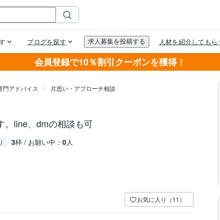
会員登録で10％割引クーポンを獲得！
専門アドバイス
片思い・アプローチ相談
line、dmの相談も可
3
枠 / お願い中：
0
人
り
お気に入り（11）