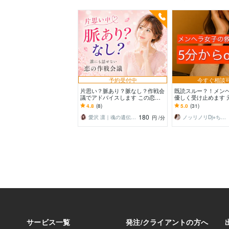
予約受付中
今すぐ相談
片思い？脈あり？脈なし？作戦会
既読スルー？！メン
議でアドバイスします この恋あ
優しく受け止めます 
きらめる前にプロの私にあの人の
ラ、ノリノリ恋愛幹事
4.8
(8)
5.0
(31)
ことを聞かせてください
ちかこにおまかせ♡
180
愛沢 凛｜魂の遺伝子コード｜婚活の法則
ノッリノリDj⭐︎ちかこ⭐︎
円
/分