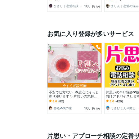
100
ひさし｜恋愛相談・話し相手
ま
円
/分
お気に入り登録が多いサービス
今すぐ相談可能
不安で仕方ない...☘️恋心にそっと
片思いの辛い悩み❤
寄り添います ♡片想いの気持ち
向けアドバイスします
を整理して幸せに近づくお手伝い
愛不倫浮気婚活愚痴
5.0
(82)
5.0
(420)
♪
復縁の悩み人生電話
100
静処☘️楓の家
うさぴょん＠癒し系アラフィフ心寄り添い人
円
/分
片思い・アプローチ相談の定番