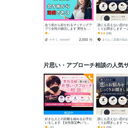
会う前から好かれるマッチングア
誰にも言えない恋の
プリ女性の婚活します 男性をヌ
くりお聞きします 一
マらせ溺愛される解説動画✨ネッ
む恋のお悩みに寄り
-
4.9
(10)
トに出回らない現場情報
2,000
ナナミ_nanami
ま
円
片思い・アプローチ相談の人気
相談中
好きな人との距離を縮めるお手伝
誰にも言えない恋の
いをします 【女性限定☘️いつで
くりお聞きします 一
も気軽に話してね♪】
む恋のお悩みに寄り
-
(1)
4.9
(10)