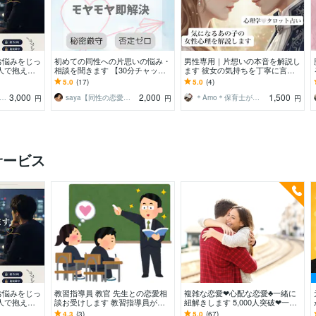
お悩みをじっ
初めての同性への片思いの悩み・
男性専用｜片想いの本音を解説し
人で抱え込
相談を聞きます 【30分チャッ
ます 彼女の気持ちを丁寧に言語
添います
ト】誰にも言えない“好き”をそっ
化します
5.0
(17)
5.0
(4)
と受け止めます
3,000
2,000
1,500
りん｜恋愛の悩み聞きます
saya【同性の恋愛相談室】
＊Amo＊保育士が優しく聞きます
円
円
円
サービス
お悩みをじっ
教習指導員 教官 先生との恋愛相
複雑な恋愛❤心配な恋愛♣一緒に
人で抱え込
談お受けします 教習指導員が好
紐解きします 5,000人突破❤一人
添います
きだというかたへ。
で抱え込まないで☘️心底アドバイ
4.3
(3)
5.0
(67)