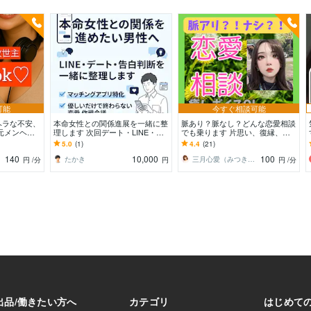
可能
今すぐ相談可能
ヘラな不安、
本命女性との関係進展を一緒に整
脈あり？脈なし？どんな恋愛相談
元メンヘ
理します 次回デート・LINE・告
でも乗ります 片思い、復縁、失
だったDJ
白判断を整えます
恋、遠距離、ネット恋愛、マッチ
5.0
(1)
4.4
(21)
ングアプリ
140
10,000
100
たかき
三月心愛（みつきここあ）♡癒しボイスOL
円
/分
円
円
/分