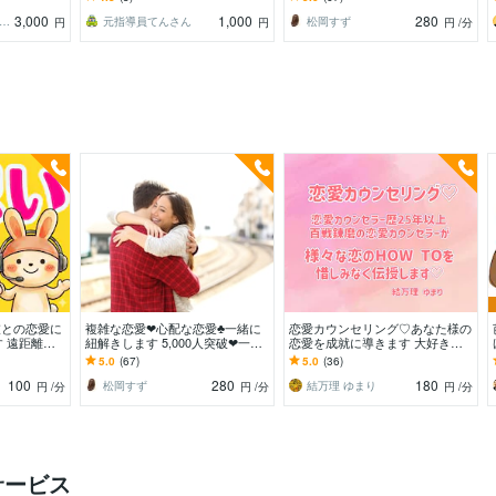
ス
3,000
1,000
280
りん｜恋愛の悩み聞きます
元指導員てんさん
松岡すず
円
円
円
/分
彼との恋愛に
複雑な恋愛❤心配な恋愛♣一緒に
恋愛カウンセリング♡あなた様の
 遠距離恋
紐解きします 5,000人突破❤一人
恋愛を成就に導きます 大好きな
聞き職場結婚
で抱え込まないで☘️心底アドバイ
人と相思相愛になれるテクニック
5.0
(67)
5.0
(36)
相談
ス
を惜しみなく伝授♡
100
280
180
松岡すず
結万理 ゆまり
円
/分
円
/分
円
/分
サービス