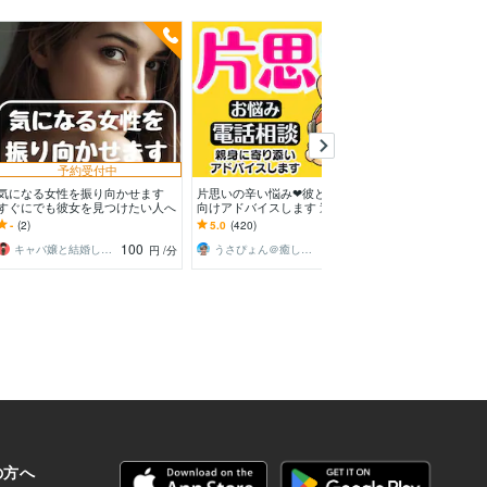
予約受付中
予約
気になる女性を振り向かせます
片思いの辛い悩み❤彼との恋愛に
資格保有&好き
すぐにでも彼女を見つけたい人へ
向けアドバイスします 遠距離恋
析します 分析
愛不倫浮気婚活愚痴聞き職場結婚
まとめたシート(
-
(2)
5.0
(420)
4.9
(60)
復縁の悩み人生電話相談
します
100
100
キャバ嬢と結婚してる恋愛講師、K
うさぴょん＠癒し系アラフィフ心寄り添い人
円
/分
円
/分