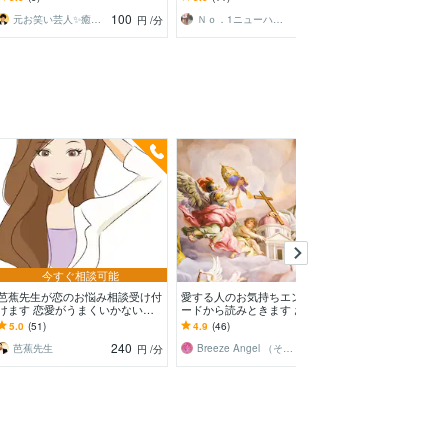
変える恋愛相談室✨
なたに寄り添います✨
の整理も◎
100
140
元お笑い芸人✨癒しの傾聴者 多聞（たもん
Ｎｏ．1ニューハーフとお話ししましょ♥
円
/分
円
/分
今すぐ相談可能
芭蕉先生が恋のお悩み相談受け付
愛する人のお気持ちエンジェルカ
片想い成就を応援
けます 恋愛がうまくいかない、
ードから読みときます お一人で
を一緒に見つけ
今回の恋愛は大事にしたいなど…
悩まないで！守護天使から彼の気
考で未来を切り拓
5.0
(51)
4.9
(46)
5.0
(53)
持ち聴いてみましょう♡
を丁寧にお伝え♥
240
1,000
芭蕉先生
Breeze Angel （そよかぜ）
キャラメルテ
円
/分
円