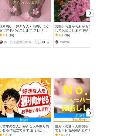
脱片思い！好きな人と両思いにな
言動と写真からわかることを分析
叶わない恋...
る♡アドバイスします スピリチ
してお伝えします 好きな人の人
います 好きだ
ュアルの観点から両思いになって
となりを冷静に知りたい、見つめ
に寄り添います
4.8
(20)
4.9
(39)
5.0
(2)
きたコツをお伝えします
たいという方に
3,000
3,000
あーたん恋愛心理カウンセラーコーチング
malmal
サクラ子_13
円
円
相談中
相談中
予約受付中
今すぐ
元吉本の芸人が好きな人を振り向
悩み・恋愛・人間関係・愚痴・何
片思い♥いつも
かせる作戦立てます 追う恋から
でも✨お悩み聞きます Ｎｏ．1ニ
まるごと受け止め
追われる恋へ！好きな人を本命に
ューハーフがお手伝いします♡あ
相談|自信が持てな
5.0
(9)
5.0
(11)
4.9
(26)