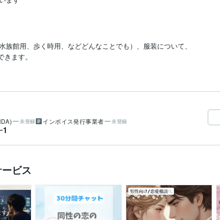
水族館用、歩く時用、などどんなことでも）、服装について、
ができます。
DA)
インボイス発行事業者
未登録
未登録
1
ー
サービス