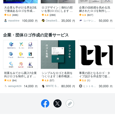
大企業も手がける男女2名
ロゴデザイン｜御社の想
企業の信頼感を高める洗
で価値あるロゴを作成し
いを形(ロゴ)にします 大
練されたロゴを制作しま
ます ランキング1位実績多
企業のデザイン実績あり
す 500件超の実績。想い
5.0
(486)
4.8
(288)
4.9
(607)
数【安心のキャンセル保
のデザイナーがデザイン
を整理し、長く使えるロ
100,000
35,000
50,000
証＋著作権譲渡】
します!!
ゴへ設計します
mavshine
CreativeStudio ISOLA
コバヤシ タイジ
円
円
円
企業・団体ロゴ作成の定番サービス
初案をみてから購入‼企業
シンプルなロゴと名刺を
事業の顔となるロゴ・タ
向けロゴを制作します 初
つくります │著作権譲渡│
イプ設計を伴走型で提案
案をみてから購入!!修正無
商用利用可│AIデータ込み
します 企業の想いとユー
4.9
(94)
4.9
(57)
5.0
(1)
制限!・２案提案・著作権
ザーの願いを繋ぐ伴走型
14,000
80,000
30,000
譲渡
ロゴ設計
watage829
WHITE SUGAR
ヒトトキ企画
円
円
円