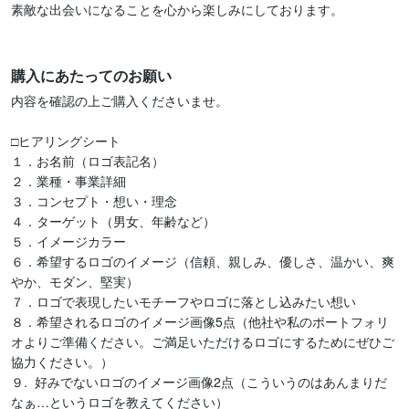
素敵な出会いになることを心から楽しみにしております。

購入にあたってのお願い
内容を確認の上ご購入くださいませ。

□ヒアリングシート

１．お名前（ロゴ表記名）

２．業種・事業詳細

３．コンセプト・想い・理念

４．ターゲット（男女、年齢など）

５．イメージカラー

６．希望するロゴのイメージ（信頼、親しみ、優しさ、温かい、爽
やか、モダン、堅実）

７．ロゴで表現したいモチーフやロゴに落とし込みたい想い

８．希望されるロゴのイメージ画像5点（他社や私のポートフォリ
オよりご準備ください。ご満足いただけるロゴにするためにぜひご
協力ください。）

９.  好みでないロゴのイメージ画像2点（こういうのはあんまりだ
なぁ…というロゴを教えてください）
