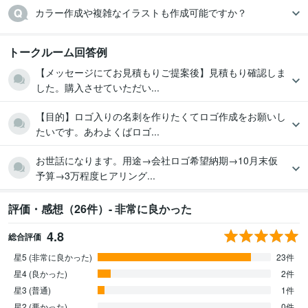
カラー作成や複雑なイラストも作成可能ですか？
トークルーム回答例
【メッセージにてお見積もりご提案後】見積もり確認しま
した。購入させていただい...
【目的】ロゴ入りの名刺を作りたくてロゴ作成をお願いし
たいです。あわよくばロゴ...
お世話になります。用途→会社ロゴ希望納期→10月末仮
予算→3万程度ヒアリング...
評価・感想（26件）- 非常に良かった
4.8
総合評価
星5 (非常に良かった)
23件
星4 (良かった)
2件
星3 (普通)
1件
星2 (悪かった)
0件