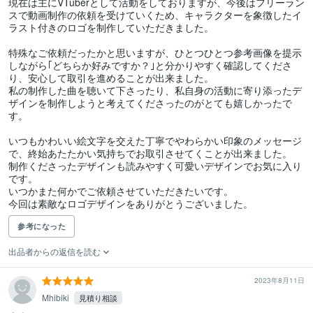
現在は主にVTuberとして活動をしておりますが、今後はフリーラン
スで動画制作の依頼を受けていくため、キャラクターを象徴したイ
ラスト付きのロゴを制作していただきました。

特殊なご依頼だったかと思いますが、ひとつひとつ参考画像を提示
しながら｢どちらか好みですか？｣と分かりやすく確認してくださ
り、安心して取引を進めることが出来ました。

私の制作した曲を聴いて下さったり、私自身の活動に寄り添ったデ
ザインを制作しようと考えてくださったのがとても嬉しかったで
す。

いつもかわいい絵文字を交えた丁寧でやわらかい印象のメッセージ
で、終始あたたかい気持ちでお取引させてくことが出来ました。

制作くださったデザインも読みやすく可愛いデザインでお気に入り
です。

いつかまた何かでご依頼させていただきたいです。

今回は素敵なロゴデザインをありがとうございました。
参考になった
出品者からの返信を読む
2023年8月11日
Mhibiki
見積り相談