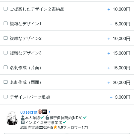
＋
10,000円
ご提案したデザイン２案納品
＋
5,000円
複雑なデザイン1
＋
10,000円
複雑なデザイン2
＋
15,000円
複雑なデザイン3
＋
15,000円
名刺作成（片面）
＋
20,000円
名刺作成（両面）
＋
3,000円
デザイン1パーツ追加
00secret
本人確認
機密保持契約(NDA)
インボイス発行事業者
総販売実績
220
評価
4.9
フォロワー
171