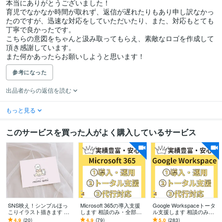
本当にありがとうございました！

育児でなかなか時間が取れず、返信が遅れたりもあり申し訳なかっ
たのですが、迅速な対応をしていただいたり、また、対応もとても
丁寧で良かったです。

こちらの意図をちゃんと汲み取ってもらえ、素敵なロゴを作成して
頂き感謝しています。

また何かあったらお願いしようと思います！
参考になった
出品者からの返信を読む
もっと見る
このサービスを買った人がよく購入しているサービス
SNS映え！シンプルほっ
Microsoft 365の導入支援
Google Workspaceトータ
こりイラスト描きます AI
します 相談のみ・全部お
ル支援します 相談のみ・
とは違う、手書きの心温
任せでもOK！現役管理者
全部お任せでもOK！現役
4.9
(20)
4.9
(79)
5.0
(283)