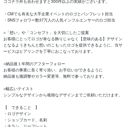
ココナラ外も合わせますと300件以上の実績がございます。

・CMでも有名な大手企業イベントのロゴとパンフレット担当

・SNSフォロワー数37万人の人気インフルエンサーのロゴ担当

○「想い」や「コンセプト」を大切にしたご提案

お客様にとってロゴが単なる飾りじゃなく【意味のある】デザイン
となるようきちんと想いのこもったロゴを提供できるように、当サ
ービスはヒアリングを丁寧におこなっております。

○納品後１年間のアフターフォロー

お客様の事業に長く寄り添い、お手伝いができるように

納品後も微調整やカラー変更等、無料で参っております。

○幅広いテイスト

シンプルなデザインから複雑なデザインまでご依頼いただけます。

【　できること　】

・ロゴデザイン

・ショップカード、名刺

・チラシ、リーフレット
