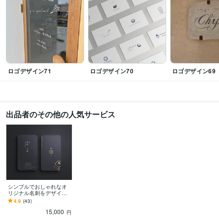
ロゴデザイン71
ロゴデザイン70
ロゴデザイン69
出品者のその他の人気サービス
シンプルでおしゃれなオ
リジナル名刺をデザイン
します 名刺、ロゴ、パッ
4.9
(43)
ケージ、マップ、イラス
15,000
ト等
円