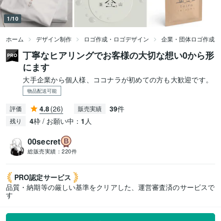
1/10
ホーム
デザイン制作
ロゴ作成・ロゴデザイン
企業・団体ロゴ作成
丁寧なヒアリングでお客様の大切な想い0から形
にます
大手企業から個人様、ココナラが初めての方も大歓迎です。
物品配送可能
4.8
(26)
39
件
評価
販売実績
4
枠 / お願い中：
1
人
残り
00secret
総販売実績：
220件
PRO認定
サービス
品質・納期等の厳しい基準をクリアした、運営審査済のサービスで
す