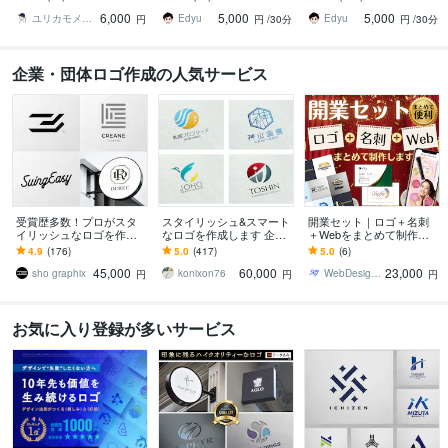
まるほっこりイラストで
がしっかりサポート！
管理者がしっかりサポー
6,000
5,000
5,000
す
ト！
ユリカモメ_Yuriiiikamome
Edyu
Edyu
円
円
/30分
円
/30分
企業・団体ロゴ作成の人気サービス
受賞歴多数！プロがスタ
スタイリッシュ&スマート
開業セット｜ロゴ＋名刺
イリッシュなロゴを作成
なロゴを作成します 企業
＋Webをまとめて制作し
します 企業／個人実績多
や店舗、サービスのロゴ
ます HP・LP対応｜必要に
4.9
(176)
5.0
(417)
5.0
(6)
数 想いを丁寧にカタチ
をつくります！
応じてWeb制作も、ご相
45,000
60,000
23,000
にします
談いただけます
sho graphix
konixon76
WebDesign研究所 sky
円
円
円
お気に入り登録が多いサービス