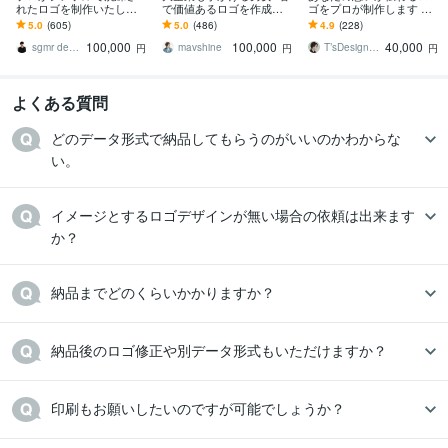
れたロゴを制作いたしま
で価値あるロゴを作成し
ゴをプロが制作します 大
す 【プロ認定デザイナ
ます ランキング1位実績多
手企業や著名人からも依
5.0
(605)
5.0
(486)
4.9
(228)
ー】【JAGDA正会員】
数【安心のキャンセル保
頼! 開業からリニューアル
100,000
100,000
40,000
【評価 5.0】
証＋著作権譲渡】
まで
sgmr design
mavshine
T’sDesign（ティーズデザイン）
円
円
円
よくある質問
どのデータ形式で納品してもらうのがいいのかわからな
い。
イメージとするロゴデザインが無い場合の依頼は出来ます
か？
納品までどのくらいかかりますか？
納品後のロゴ修正や別データ形式もいただけますか？
印刷もお願いしたいのですが可能でしょうか？