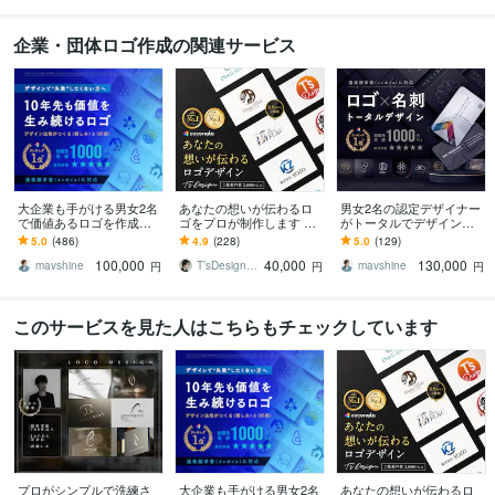
企業・団体ロゴ作成の関連サービス
大企業も手がける男女2名
あなたの想いが伝わるロ
男女2名の認定デザイナー
で価値あるロゴを作成し
ゴをプロが制作します 大
がトータルでデザインし
ます ランキング1位実績多
手企業や著名人からも依
ます PRO認定デザイナー
5.0
(486)
4.9
(228)
5.0
(129)
数【安心のキャンセル保
頼! 開業からリニューアル
の実績と経験×著作権譲渡
100,000
40,000
130,000
証＋著作権譲渡】
まで
＋キャンセル保証
mavshine
T’sDesign（ティーズデザイン）
mavshine
円
円
円
このサービスを見た人はこちらもチェックしています
プロがシンプルで洗練さ
大企業も手がける男女2名
あなたの想いが伝わるロ