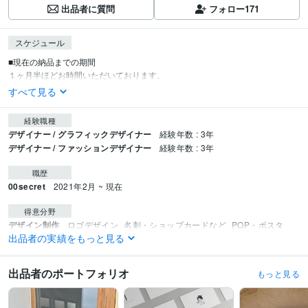
出品者に質問
フォロー
171
スケジュール
■現在の納品までの期間

１ヶ月半ほどお時間いただいております。
すべて見る
経験職種
デザイナー / グラフィックデザイナー
経験年数 : 3年
デザイナー / ファッションデザイナー
経験年数 : 3年
職歴
00secret
2021年2月 ~ 現在
得意分野
デザイン制作
ロゴデザイン
名刺・ショップカードなど
POP・ポスタ
出品者の実績をもっと見る
ー・チラシ
パッケージ
リーフレット
ロゴ
デザイン
イラスト
手書き
ロゴデザイン
おしゃれ
シンプル
ビジネス
パッケージ
チラシ
出品者のポートフォリオ
もっと見る
イラスト作成・漫画制作
線画、イラスト作成など
線画
デザイン
シンプル
パッケージ
ロゴ
名刺
繊細
ロゴデザイン
漫画
広告