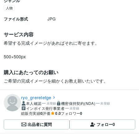
ジャンル
人物
ファイル形式
JPG
サービス内容
希望する完成イメージがあればそれに寄せます。

500×500px
購入にあたってのお願い
ご希望の完成イメージを細かくお教え願いたいです。
ryo_greretetge
本人確認
機密保持契約(NDA)
未登録
未登録
インボイス発行事業者
未登録
総販売実績
0
評価
0.0
フォロワー
0
出品者に質問
フォロー
0