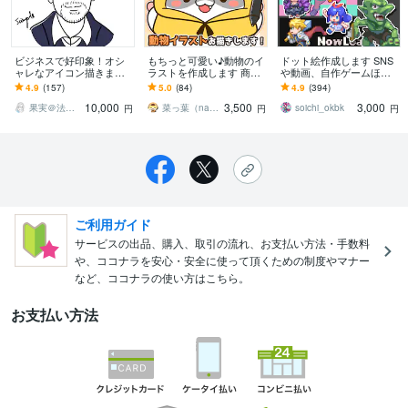
ビジネスで好印象！オシ
もちっと可愛い♪動物のイ
ドット絵作成します SNS
ャレなアイコン描きます
ラストを作成します 商用
や動画、自作ゲームほか
シンプルでスタイリッシ
OK！アイコン・動画配
用途自由！
4.9
(157)
5.0
(84)
4.9
(394)
ュ★好感度アップ！SNS
信・グッズ制作など幅広
10,000
3,500
3,000
やお仕事にも
く活躍☆
果実＠法人様実績多数のイラストレーター
菜っ葉（nappa）
soichi_okbk
円
円
円
ご利用ガイド
サービスの出品、購入、取引の流れ、お支払い方法・手数料
や、ココナラを安心・安全に使って頂くための制度やマナー
など、ココナラの使い方はこちら。
お支払い方法