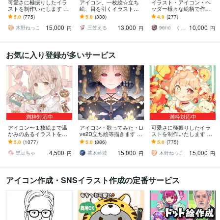
可愛さに極振りしたイラ
アイコン、一枚絵☆立ち
イラスト・アイコン・ヘ
ストを制作いたします ★
絵、目を引くイラスト描
ッダー様々な絵柄で作成
商用利用＆二次利用込
きます イリアム、サム
します 商用可！似顔絵・
5.0
(775)
5.0
(338)
4.9
(277)
み！ミニキャラは小物２
ネ、live2D、YouTube、歌
ブログ・インスタ・動画
15,000
13,000
10,000
点まで無料！★
ってみたも
配信サムネ等用途様々！
木野ねっこ
三笠える
96no くろの
円
円
円
お気に入り登録が多いサービス
満枠対応中
満枠対応中
アイコン〜１枚絵まで温
アイコン・歌ってみた・Li
可愛さに極振りしたイラ
かみのあるイラストを描
ve2D立ち絵等描きます ち
ストを制作いたします ★
きます ★ココナラ自体が
びキャラや配信用イラス
商用利用＆二次利用込
5.0
(1077)
5.0
(886)
5.0
(775)
初めての方も、お気軽に
ト等、幅広く制作してい
み！ミニキャラは小物２
4,500
15,000
15,000
ご相談ください♪★
ます！
点まで無料！★
黒豆ちゃ
茶木藍波
木野ねっこ
円
円
円
アイコン作成・SNSイラスト作成の定番サービス