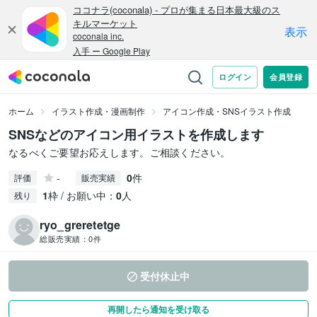
ホーム
イラスト作成・漫画制作
アイコン作成・SNSイラスト作成
SNSなどのアイコン用イラストを作成します
なるべくご要望お応えします。ご相談ください。
-
0
件
評価
販売実績
1
枠 / お願い中：
0
人
残り
ryo_greretetge
総販売実績：
0件
受付休止中
再開したら通知を受け取る