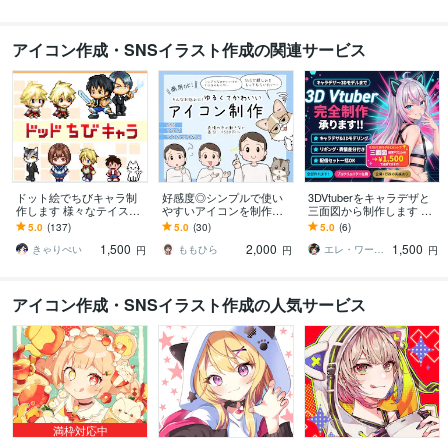
アイコン作成・SNSイラスト作成の関連サービス
ドット絵でちびキャラ制
好感度◎シンプルで使い
3DVtuberをキャラデザと
作します 様々なテイスト
やすいアイコンを制作し
三面図から制作します 配
のちびキャラを作成しま
ます SNSやブログ等 表
信画面/背景/ネームロゴ/離
5.0
(137)
5.0
(30)
5.0
(6)
す
情豊かなアイコンで彩り
席中/待機中/OP/EDセット
1,500
2,000
1,500
ます♪
きゃりぺい
ももひら
エレ・ワークス｜Vtuber制作
円
円
円
アイコン作成・SNSイラスト作成の人気サービス
満枠対応中