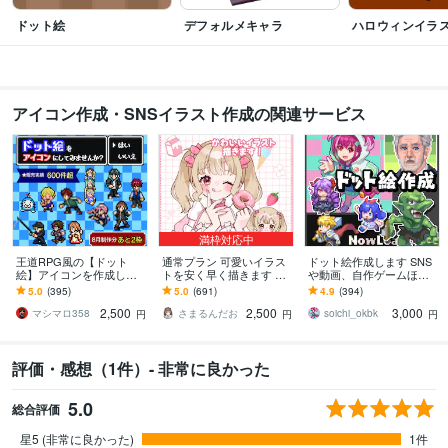
ドット絵
デフォルメキャラ
ハロウィンイラ
アイコン作成・SNSイラスト作成の関連サービス
満枠対応中
王道RPG風の【ドット
通常プラン 可愛いイラス
ドット絵作成します SNS
絵】アイコンを作成しま
トを安く早く描きます 歌
や動画、自作ゲームほか
す Twitch・配信にも！動
ってみた、グッズなど…
用途自由！
5.0
(395)
5.0
(691)
4.9
(394)
くGIFアニメ制作可/商用O
用途に合わせた貴方だけ
2,500
2,500
3,000
K
のイラストを！
マシマロ358
さまるんだお
soichi_okbk
円
円
円
評価・感想（1件）- 非常に良かった
5.0
総合評価
星5 (非常に良かった)
1件