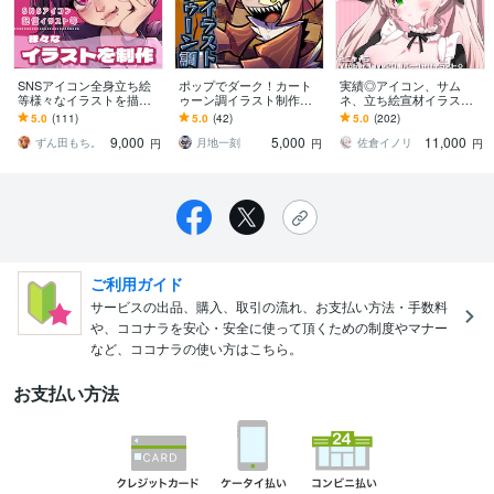
SNSアイコン全身立ち絵
ポップでダーク！カート
実績◎アイコン、サム
等様々なイラストを描き
ゥーン調イラスト制作し
ネ、立ち絵宣材イラスト
ます とぅるとぅるとした
ます アイコン、ヘッダ
描きます 商用利用◎・SN
5.0
(111)
5.0
(42)
5.0
(202)
瞳が目を引くイラストを
ー、歌ってみた、一枚絵
Sのアイコンや動画のサム
9,000
5,000
11,000
お届けします！
まで幅広く！【商用可】
ネ、配信用立ち絵など
ずん田もち。
月地一刻
佐倉イノリ
円
円
円
ご利用ガイド
サービスの出品、購入、取引の流れ、お支払い方法・手数料
や、ココナラを安心・安全に使って頂くための制度やマナー
など、ココナラの使い方はこちら。
お支払い方法