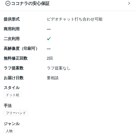
ココナラの安心保証
提供形式
ビデオチャット打ち合わせ可能
商用利用
二次利用
高解像度（印刷可）
無料修正回数
2回
ラフ提案数
ラフ提案なし
お届け日数
要相談
スタイル
ドット絵
手法
フリーハンド
ジャンル
人物