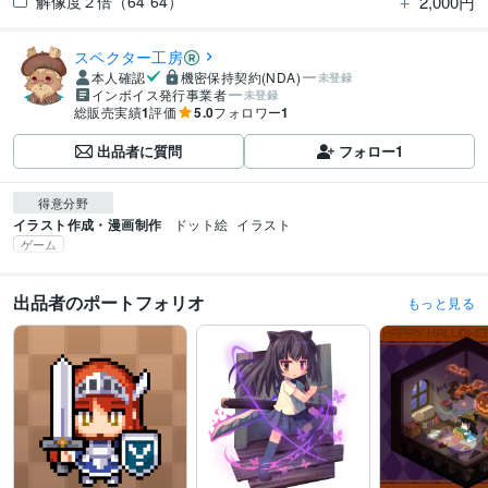
＋
2,000円
解像度２倍（64*64）
スペクター工房
本人確認
機密保持契約(NDA)
未登録
インボイス発行事業者
未登録
総販売実績
1
評価
5.0
フォロワー
1
出品者に質問
フォロー
1
得意分野
イラスト作成・漫画制作
ドット絵
イラスト
ゲーム
出品者のポートフォリオ
もっと見る