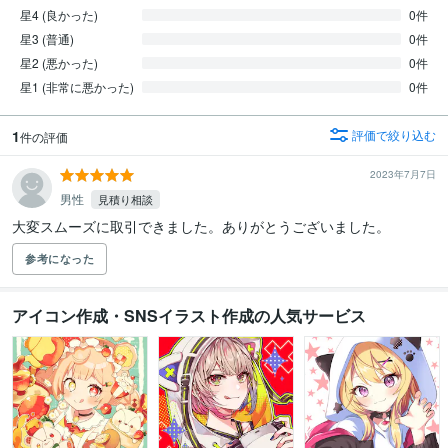
星4 (良かった)
0件
星3 (普通)
0件
星2 (悪かった)
0件
星1 (非常に悪かった)
0件
1
評価で絞り込む
件の評価
2023年7月7日
男性
見積り相談
大変スムーズに取引できました。ありがとうございました。
参考になった
アイコン作成・SNSイラスト作成の人気サービス