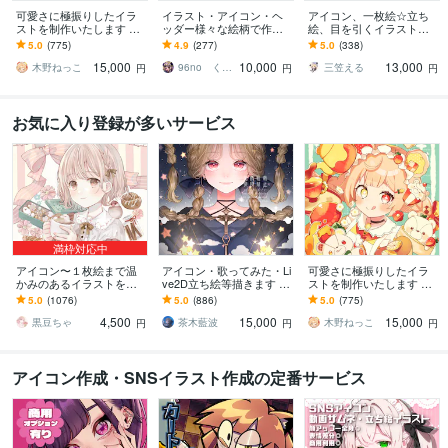
可愛さに極振りしたイラ
イラスト・アイコン・ヘ
アイコン、一枚絵☆立ち
ストを制作いたします ★
ッダー様々な絵柄で作成
絵、目を引くイラスト描
商用利用＆二次利用込
します 商用可！似顔絵・
きます イリアム、サム
5.0
(775)
4.9
(277)
5.0
(338)
み！ミニキャラは小物２
ブログ・インスタ・動画
ネ、live2D、YouTube、歌
15,000
10,000
13,000
点まで無料！★
配信サムネ等用途様々！
ってみたも
木野ねっこ
96no くろの
三笠える
円
円
円
お気に入り登録が多いサービス
満枠対応中
アイコン〜１枚絵まで温
アイコン・歌ってみた・Li
可愛さに極振りしたイラ
かみのあるイラストを描
ve2D立ち絵等描きます ち
ストを制作いたします ★
きます ★ココナラ自体が
びキャラや配信用イラス
商用利用＆二次利用込
5.0
(1076)
5.0
(886)
5.0
(775)
初めての方も、お気軽に
ト等、幅広く制作してい
み！ミニキャラは小物２
4,500
15,000
15,000
ご相談ください♪★
ます！
点まで無料！★
黒豆ちゃ
茶木藍波
木野ねっこ
円
円
円
アイコン作成・SNSイラスト作成の定番サービス