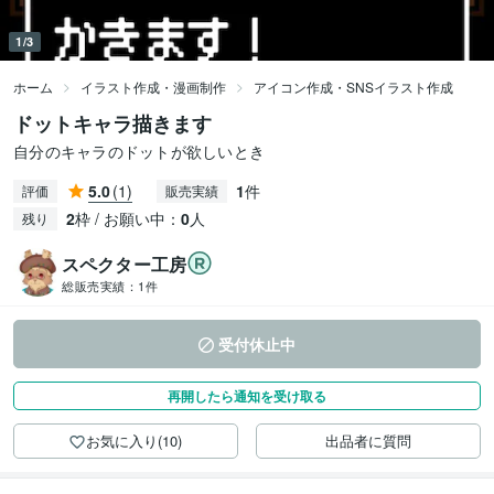
1/3
ホーム
イラスト作成・漫画制作
アイコン作成・SNSイラスト作成
ドットキャラ描きます
自分のキャラのドットが欲しいとき
5.0
(1)
1
件
評価
販売実績
2
枠 / お願い中：
0
人
残り
スペクター工房
総販売実績：
1件
受付休止中
再開したら通知を受け取る
お気に入り(10)
出品者に質問