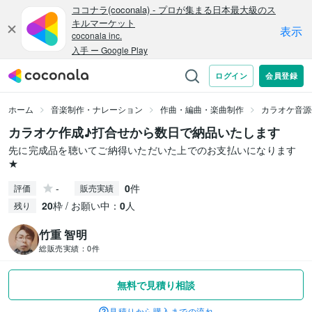
ホーム
音楽制作・ナレーション
作曲・編曲・楽曲制作
カラオケ音源
カラオケ作成♪打合せから数日で納品いたします
先に完成品を聴いてご納得いただいた上でのお支払いになります
★
-
0
件
評価
販売実績
20
枠 / お願い中：
0
人
残り
竹重 智明
総販売実績：
0件
無料で見積り相談
見積りから購入までの流れ