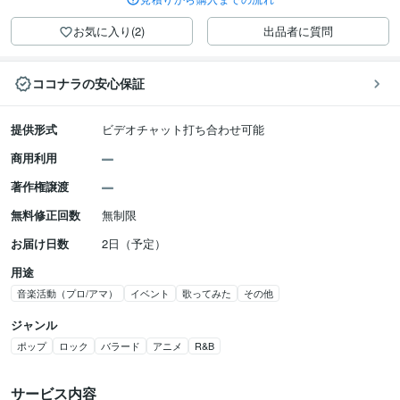
お気に入り(2)
出品者に質問
ココナラの安心保証
提供形式
ビデオチャット打ち合わせ可能
商用利用
著作権譲渡
無料修正回数
無制限
お届け日数
2日（予定）
用途
音楽活動（プロ/アマ）
イベント
歌ってみた
その他
ジャンル
ポップ
ロック
バラード
アニメ
R&B
サービス内容