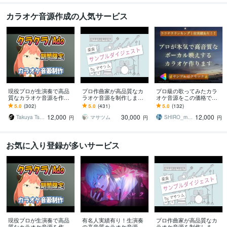
カラオケ音源作成の人気サービス
現役プロが生演奏で高品
プロ作曲家が高品質なカ
プロ級の歌ってみたカラ
質なカラオケ音源を作成
ラオケ音源を制作します
オケ音源をこの価格で作
します オールジャンル対
歌ってみたを作りたい！
ります Vtuberや配信者の
5.0
(302)
5.0
(431)
5.0
(132)
応！ハイクオリティーな
歌いたい曲のオケがな
方へ！高音質でボーカル
12,000
30,000
12,000
歌ってみたに！商用無料
い！でお困りの方
が映える音源を！
Takuya Tsuneta
マサツム
SHIRO_music
円
円
円
お気に入り登録が多いサービス
現役プロが生演奏で高品
有名人実績有り！生演奏
プロ作曲家が高品質なカ
質なカラオケ音源を作成
の高音質カラオケ音源作
ラオケ音源を制作します