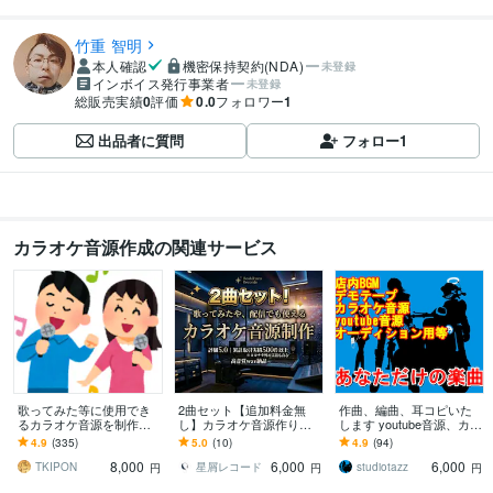
竹重 智明
本人確認
機密保持契約(NDA)
未登録
インボイス発行事業者
未登録
総販売実績
0
評価
0.0
フォロワー
1
出品者に質問
フォロー
1
カラオケ音源作成の関連サービス
歌ってみた等に使用でき
2曲セット【追加料金無
作曲、編曲、耳コピいた
るカラオケ音源を制作し
し】カラオケ音源作りま
します youtube音源、カラ
ます 耳コピ数400曲超、
す 初めての方はサンプル
オケ制作、オリジナル曲
4.9
(335)
5.0
(10)
4.9
(94)
提供実績380件以上！作編
無料で制作します！お気
アレンジ
8,000
6,000
6,000
曲も対応可能！
軽にメッセージまで
TKIPON
星屑レコード
studiotazz
円
円
円