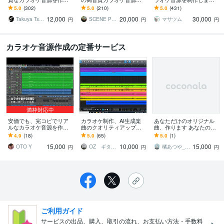
します オールジャンル対
ります 本物のクオリティ
歌ってみたを作りたい！
5.0
(302)
5.0
(210)
5.0
(431)
応！ハイクオリティーな
を求める方はこちらへ
歌いたい曲のオケがな
12,000
20,000
30,000
歌ってみたに！商用無料
【初心者の方も大歓
い！でお困りの方
Takuya Tsuneta
SCENE PROJECT
マサツム
円
円
円
迎！】
カラオケ音源作成の定番サービス
満枠対応中
安価でも、完コピでリア
カラオケ制作、AI生成楽
あなただけのオリジナル
ルなカラオケ音源を作り
曲のクオリティアップし
曲、作ります あなたのイ
ます 元DAWのカラオケ制
ます 既存楽曲からAI生成
メージを音にします。ワ
4.9
(18)
5.0
(65)
5.0
(1)
作クリエイター、ギター
楽曲まで高品質なカラオ
ンコーラス15000円〜
15,000
10,000
15,000
は生演奏します！
ケを制作します！
OTO Y
OZ ギタリスト
橘あつや_MIX師
円
円
円
ご利用ガイド
サービスの出品、購入、取引の流れ、お支払い方法・手数料