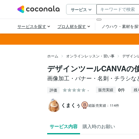
ホーム
オンラインレッスン・習い事
デザイン
デザインツールCANVAの
画像加工・バナー・名刺・チラシな
0
件
-
販売実績
残
評価
くまくぅ
総販売実績：
114件
サービス内容
購入時のお願い