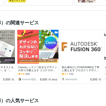
のための第一歩に
時こそ
導）の関連サービス
方テキストを
Canvaレッスン♡好きなデザイン
初心者向けにFUSION360を丁寧
い」を「簡
の作り方教えます ココナラやイ
に教えます プロダクトデザイナ
わかりやすい
ンスタグラム⭐️SNSで表現できな
ー向けに教えます/オンラインレ
4.9
(20)
4.7
(15)
いお悩み解決♪
ッスン
5,000
6,000
5,000
Kurumi⭐️精霊占い
tkemmochi
円
円
/60分
円
導）の人気サービス