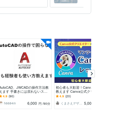
他力を利用しよう
ーチング
AutoCAD、JWCADの操作方法教
初心者も大歓迎！Canvaの使い方
同人誌やZINE
えます 手書きには戻れないスピ
教えます Canva公式クリエイタ
相談に乗ります
ードを目指します！
ーが教える知識ゼロでも作れるデ
りのお手伝いを
4.9
(90)
4.9
(20)
5.0
(19)
ザイン
す！
6,000
5,000
h6684m
くまさえデザイン
hccmono
円
/90分
円
/60分