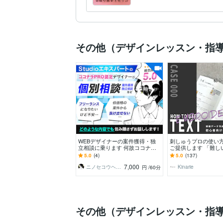
ム。物販の基本と在り方
その他（デザインレッスン・指
WEBデザイナーの案件獲得・独
刺しゅうプロの使い
立相談に乗ります 何故ココナラ
ご提供します 「難し
で高単価HP案件を獲れるように
単」へ。初心者向け
5.0
(4)
5.0
(137)
なったのかを公開！
使い方テキスト
7,000
ニノセコウヘイ｜Studioエキスパート
Kinarie
円
/60分
その他（デザインレッスン・指