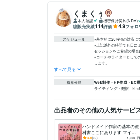
くまくぅ
本人確認
機密保持契約(NDA)
114
4.9
総販売実績
評価
フォロ
スケジュール
※基本的に20時頃の対応にな
※上記以外の時間でも日によ
セッションをご希望の場合
※コーチやライターとして
します。
すべて見る
Web制作・HP作成・EC
得意分野
ライティング・翻訳
ki
出品者のその他の人気サービ
ハンドメイド作家の基本の教
科書ここにあります マイン
ドセットから実務・クレー
4.9
(92)
1,000
円