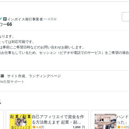
インボイス発行事業者
未登録
66
ワー
ります。

っては対応可能です。

は事前にご希望日時などのお問い合わせお願いします。

のお仕事もしているため、セッション（ビデオや電話でのサービス）をご希望の場
構築
サイト作成、ランディングページ
ndle出版サポート
ス
自己アフィリエイで資金を作
ハンド
る方法教えます 起業・副
った」
業・自己資金作り！自己実現
で頑張
4.8
(7)
1,000
円
5.0
(1)