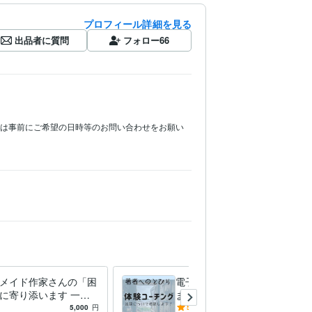
プロフィール詳細を見る
出品者に質問
フォロー
66
合は事前にご希望の日時等のお問い合わせをお願い
メイド作家さんの「困
電子書籍出版のご相談にのり
に寄り添います 一人
ます あなたの想いを言語化
り過ぎて見えなくなる
し出版をカタチにする体験コ
5,000
円
5.0
(1)
5,000
円
/60分