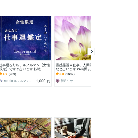
仕事運を好転。ルノルマン【女性
霊感霊視★仕事、人間関係、健康
あなたの仕事・
限定】ですぐ占います 転職・人
など占います 24時間以内に返
みを解決します
間関係の悩み。原因を知り自分ら
信、スピリチュアル鑑定
み限定！守護霊
4.9
(969)
5.0
(1632)
4.9
(534)
しく働ける自分へ転換。
お手伝いをしま
1,000
2,000
roodle ルノルマンカード専門占い師
新月リサ
bianca3
円
円