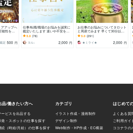
リアアップへ
仕事/転職/職場のお悩みを誠実に
お仕事のお悩みについてタロット
可能性を最
鑑定いたします 迷いや不安をク
と周易でみます 早くて30分以
関係、転職な
リアにし、これからのヒントにし
内、24時間以内に占います
5.0
(78)
5.0
(291)
てください。
500
2,000
2,000
鑑定
ヨル♩
★ミライ★
円
円
円