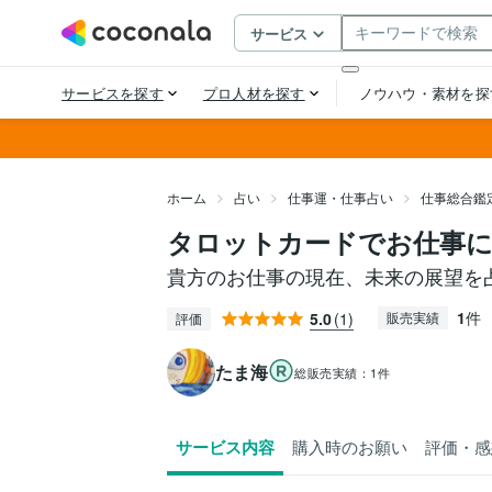
ホーム
占い
仕事運・仕事占い
仕事総合鑑
タロットカードでお仕事
貴方のお仕事の現在、未来の展望を
1
件
5.0
(1)
販売実績
評価
たま海
総販売実績：
1件
サービス内容
購入時のお願い
評価・感