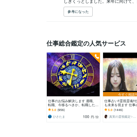
しぎくっとしました。来年に向けて、
参考になった
仕事総合鑑定の人気サービス
今すぐ相談
仕事のお悩み解決します 適職、
仕事占い‼️霊視霊魂‼
転職、今移るべきか、転職した後
も未来を視ます 仕事
どうなるのか見ます。
の結末・相手の本音
5.0
(956)
5.0
(1446)
を即座に伝えます
100
ひさたま
真実の霊視鑑定✨アダ369✨
円
/分