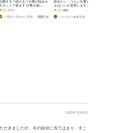
転職する？続ける？仕事の悩みを
辞めたい・つらい仕事どう向き合
仕事全般・転職
タロットで視ます 仕事の迷いを
えばいいか霊視します 辞めたく
使命解き明かし
整理し、あなたに合う選択肢を読
なる毎日に。今の自分を整理す
構造・オーラ・
5.0
(11)
5.0
(66)
5.0
(242)
み解きます
る“心の逃げ場”を霊視で
細かく霊視いた
500
500
☆星奈☆Seina☆霊感タロット占い
いちのすけ★鑑定師 霊視✖️オラクル
円
円
2022年12月6日
ただきましたが、今の自分に当てはまり、すこ