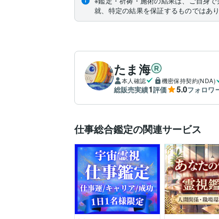
※鑑定・祈祷・施術の結果は、ご自身で
就、特定の結果を保証するものではあ
たま海
本人確認
機密保持契約(NDA)
1
5.0
総販売実績
評価
フォロワ
仕事総合鑑定の関連サービス