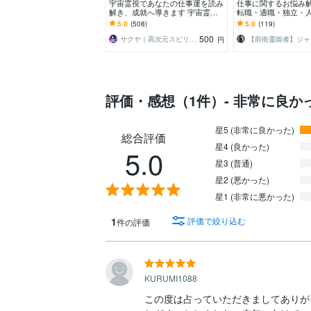
宇宙霊視であなたの仕事運を読み
仕事に関するお悩み
解き、成就へ導きます 宇宙霊視
転職・適職・独立・
で仕事鑑定 | 仕事運アップ&キャ
相談内容は何でも大
5.0
(508)
5.0
(119)
リア成功へ導きます
500
サクヤ｜高次元スピリット
【前衛靈能者】ジャ
円
評価・感想（1件）- 非常に良か
星5 (非常に良かった)
総合評価
星4 (良かった)
5.0
星3 (普通)
星2 (悪かった)
星1 (非常に悪かった)
1
評価で絞り込む
件の評価
KURUMI1088
この度は占っていただきましてありが