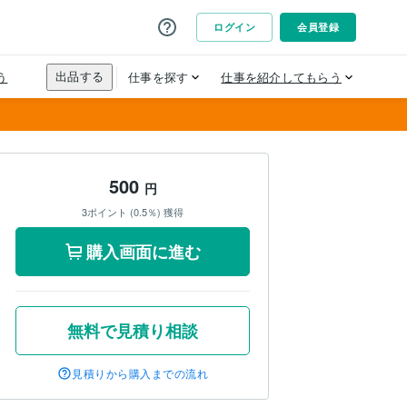
500
円
3ポイント (0.5％) 獲得
購入画面に進む
無料で見積り相談
見積りから購入までの流れ