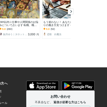
予約
24H以内☆仕事や人間関係のお悩
もう迷わない！ あなたにぴった
あなたの大切な
みについて占います 転職、職場
りの働き方見つけます 今の職場
します お仕事
の人間関係、仕事の行方など、質
に悩むあなた。転職？副業？起
件を現状→未来
5.0
(260)
5.0
(52)
4.6
(129)
問３つまで鑑定します
業？より良い道を導きます
3,000
2,000
如月ゆう｜タロット＆占星術
恋歌 白魔法
KKOYA コヤ
円
円