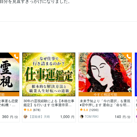
自分を見直すきっかけになりました。
可能
今すぐ相談可能
️仕事運も恋愛
30年の霊視経験による【本格仕事
未来予知より「今の選択」を重視
の転機・恋
鑑定】を行います 仕事運停滞の
♦️背中押します 運命は「命を明日
、霊視で全て
真の原因と人生好転への道筋を読
に運ぶ」こと☆仕事/対人/自分自
5.0
(678)
5.0
(1200)
み解きます
身/恋愛♡
360
1,000
140
【霊能者】天晴
TOM RIKI
円
/分
円
円
/分