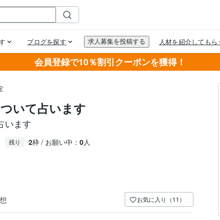
会員登録で10％割引クーポンを獲得！
定
について占います
占います
2
枠 / お願い中：
0
人
残り
想
お気に入り（11）