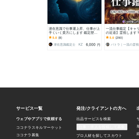
潜在意識で仕事運上昇、仕事が上
一流仕事鑑定【キャ
手くいく貴方にします 鑑定歴２
の近道】霊視します 
０年！評価されない、運が悪い、
大限まで広げ、人間
5.0
(8)
5.0
(290)
職場関係など原因を修正
ど仕事の悩みを解決
6,000
潜在意識鑑定士 KZ
パトラ｜一流の霊視
円