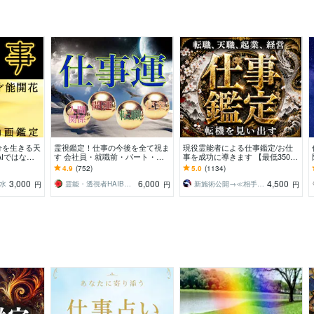
分を生きる天
霊視鑑定！仕事の今後を全て視ま
現役霊能者による仕事鑑定/お仕
AIではない
す 会社員・就職前・パート・経
事を成功に導きます 【最低3500
動画で天命に
営者・復職・転職・起業・退職
文字以上】転職就職・金運・天
4.9
(752)
5.0
(1134)
職・人間関係・起業
3,000
6,000
4,500
水
霊能・透視者HAIBARA
新施術公開→≪相手意識強制変化≫◆星桜龍
円
円
円