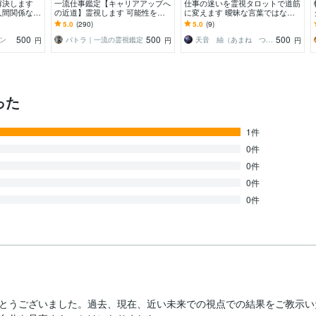
解決します
一流仕事鑑定【キャリアアップへ
仕事の迷いを霊視タロットで道筋
人間関係など
の近道】霊視します 可能性を最
に変えます 曖昧な言葉ではな
丈夫です
大限まで広げ、人間関係、転職な
く、今日からの行動をお伝えしま
5.0
(290)
5.0
(9)
ど仕事の悩みを解決
す。
500
500
500
ン
パトラ｜一流の霊視鑑定
天音 紬（あまね つむぎ）
円
円
円
った
1件
0件
0件
0件
0件
とうございました。過去、現在、近い未来での視点での結果をご教示い