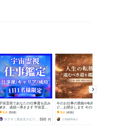
宇宙霊視であなたの仕事運を読み
今のお仕事の愚痴や転職の相談な
一流仕事鑑定【
解き、成就へ導きます 宇宙霊視
ど…お聞きします 今の仕事を辞
の近道】霊視し
で仕事鑑定 | 仕事運アップ&キャ
めて転職したら…どんな仕事が向
大限まで広げ、
5.0
(508)
5.0
(436)
5.0
(290)
リア成功へ導きます
く？ご相談ください
ど仕事の悩みを
500
160
サクヤ｜高次元スピリット
☆mahina☆
パトラ｜一流
円
円
/分