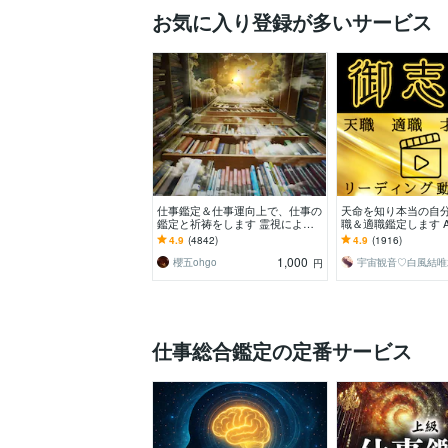
お気に入り登録が多いサービス
仕事鑑定＆仕事運向上で、仕事の
天命を知り本当の自
鑑定と祈祷をします 霊視による
職＆適職鑑定します 
仕事鑑定と仕事運向上の祈祷セッ
嘘偽りのないリアル
4.9
(4842)
4.9
(1916)
ト
繋がる仕事をしよう
1,000
櫻五ohgo
宇宙観音♡白風結唯
円
仕事総合鑑定の定番サービス