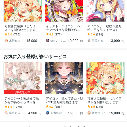
可愛さに極振りしたイラ
イラスト・アイコン・ヘ
アイコン、一枚絵☆立ち
ストを制作いたします ★
ッダー様々な絵柄で作成
絵、目を引くイラスト描
商用利用＆二次利用込
します 商用可！似顔絵・
きます イリアム、サム
5.0
(775)
4.9
(277)
5.0
(338)
み！ミニキャラは小物２
ブログ・インスタ・動画
ネ、live2D、YouTube、歌
15,000
10,000
13,000
点まで無料！★
配信サムネ等用途様々！
ってみたも
木野ねっこ
96no くろの
三笠える
円
円
円
お気に入り登録が多いサービス
満枠対応中
アイコン〜１枚絵まで温
アイコン・歌ってみた・Li
可愛さに極振りしたイラ
かみのあるイラストを描
ve2D立ち絵等描きます ち
ストを制作いたします ★
きます ★ココナラ自体が
びキャラや配信用イラス
商用利用＆二次利用込
5.0
(1076)
5.0
(886)
5.0
(775)
初めての方も、お気軽に
ト等、幅広く制作してい
み！ミニキャラは小物２
4,500
15,000
15,000
ご相談ください♪★
ます！
点まで無料！★
黒豆ちゃ
茶木藍波
木野ねっこ
円
円
円