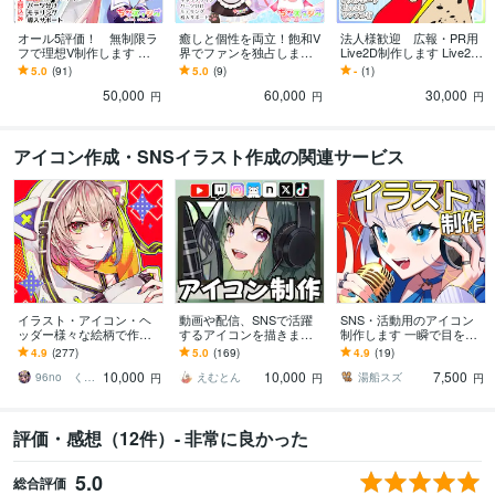
オール5評価！ 無制限ラ
癒しと個性を両立！飽和V
法人様歓迎 広報・PR用
フで理想V制作します デ
界でファンを独占します
Live2D制作します Live2D
ビューまで完全サポー
アニメの様なマスコット
で企業キャラを動かす！
5.0
(91)
5.0
(9)
-
(1)
ト！著作権込で安心。
キャラモデリングLIVE2D
プロが創る高品質モデリ
50,000
60,000
30,000
全行程制作
ング
円
円
円
アイコン作成・SNSイラスト作成の関連サービス
イラスト・アイコン・ヘ
動画や配信、SNSで活躍
SNS・活動用のアイコン
ッダー様々な絵柄で作成
するアイコンを描きます
制作します 一瞬で目を惹
します 商用可！似顔絵・
まずはお気軽にご相談下
く、映えるカッコ可愛い
4.9
(277)
5.0
(169)
4.9
(19)
ブログ・インスタ・動画
さい。歴10年のプロが本
ビジュアル
10,000
10,000
7,500
配信サムネ等用途様々！
気で描きます！
96no くろの
えむとん
湯船スズ
円
円
円
評価・感想（12件）- 非常に良かった
5.0
総合評価