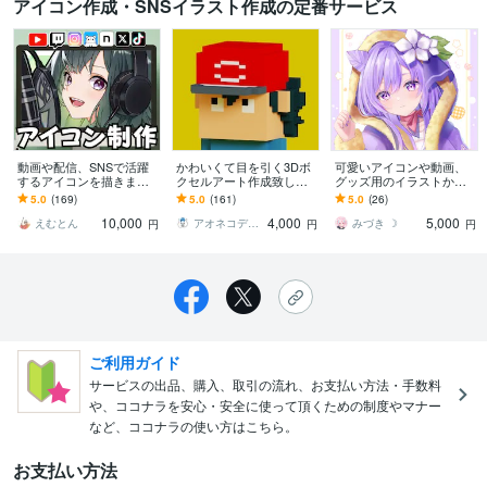
アイコン作成・SNSイラスト作成の定番サービス
動画や配信、SNSで活躍
かわいくて目を引く3Dボ
可愛いアイコンや動画、
するアイコンを描きます
クセルアート作成致しま
グッズ用のイラストかき
まずはお気軽にご相談下
す YouTube、TikTok、SN
ます キャラデザ、パーツ
5.0
(169)
5.0
(161)
5.0
(26)
さい。歴10年のプロが本
Sアイコン等にオススメ
分け等ご要望に幅広く対
10,000
4,000
5,000
気で描きます！
応致します！
えむとん
アオネコデザイン
みづき ☽
円
円
円
ご利用ガイド
サービスの出品、購入、取引の流れ、お支払い方法・手数料
や、ココナラを安心・安全に使って頂くための制度やマナー
など、ココナラの使い方はこちら。
お支払い方法