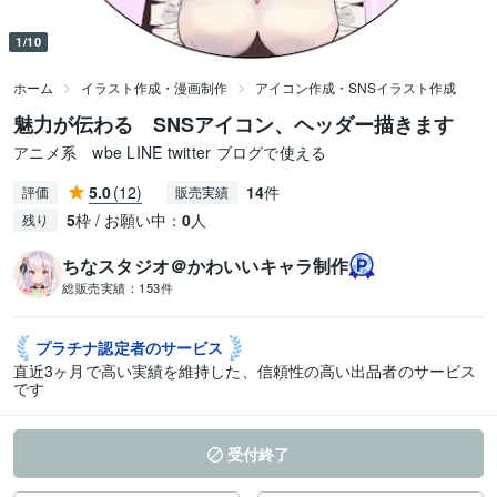
1/10
ホーム
イラスト作成・漫画制作
アイコン作成・SNSイラスト作成
魅力が伝わる SNSアイコン、ヘッダー描きます
アニメ系 wbe LINE twitter ブログで使える
5.0
(12)
14
件
評価
販売実績
5
枠 / お願い中：
0
人
残り
ちなスタジオ＠かわいいキャラ制作
総販売実績：
153件
プラチナ認定者の
サービス
直近3ヶ月で高い実績を維持した、信頼性の高い出品者のサービス
です
受付終了