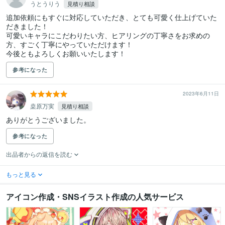
うとうりう
見積り相談
追加依頼にもすぐに対応していただき、とても可愛く仕上げていた
だきました！

可愛いキャラにこだわりたい方、ヒアリングの丁寧さをお求めの
方、すごく丁寧にやっていただけます！

今後ともよろしくお願いいたします！
参考になった
2023年6月11日
桒原万実
見積り相談
ありがとうございました。
参考になった
出品者からの返信を読む
もっと見る
アイコン作成・SNSイラスト作成の人気サービス