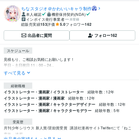
ちなスタジオ＠かわいいキャラ制作
本人確認
機密保持契約(NDA)
インボイス発行事業者
未登録
総販売実績
153
評価
5.0
フォロワー
162
出品者に質問
フォロー
162
スケジュール
見積もり、ご相談お気軽にお願いします！

平日・土日祝日 11：00～24...
すべて見る
経験職種
イラストレーター・漫画家 / イラストレーター
経験年数 : 12年
イラストレーター・漫画家 / 漫画家
経験年数 : 12年
イラストレーター・漫画家 / キャラクターデザイナー
経験年数 : 12年
イラストレーター・漫画家 / キャラクターモデラー
経験年数 : 5年
受賞歴
月刊少年シリウス 新人賞/奨励賞受賞
講談社漫画サイトTwitterにて「ねこ
貴族」連載
出品者の実績をもっと見る