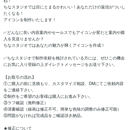
ね！

ちなスタジオでは目にとまるかわいい！あなただけの返信がついし
たくなる！

アイコンを制作いたします！

✅どんなに良い内容案内やセールスでもアイコンが変だと案内や購
入を見送りませんか？

ちなスタジオではあなたの魅力が輝くアイコンを作成！

✅ちなスタジオで制作依頼を検討されている方には、ぜひこの機会
にお気に入り登録の上ダイレクトメッセージをお送り下さい。

【お取引の流れ】

①ご購入の前に見積もり、カスタマイズ相談、DMにてご依頼内容
をご連絡下さい。	

②制作をご希望のお客様は購入にお進み下さい。	

③ラフ確認（無料修正）

④清書確認（線画は修正不可。簡単な色味の調整のみ修正可能）

⑤問題がなければ完成品をご確認頂き納品。

★修正について
