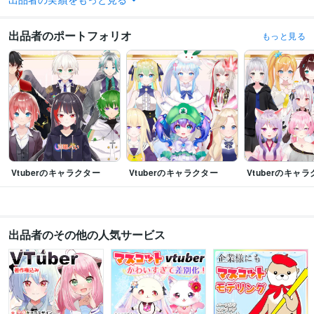
得意分野
イラスト作成・漫画制作
VtuberのイラストとLive2D制作
出品者のポートフォリオ
もっと見る
イラスト
Vtuber
IRIAM
キャラクターデザイン
live2
表情差分
モデリング
イラスト作成・漫画制作
イラスト制作　SNSアイコン　漫画
立ち絵
キャラクターデザイン
イラスト
Live2D
表情差分
Vtuberのキャラクター
Vtuberのキャラクター
Vtuberのキャ
出品者のその他の人気サービス