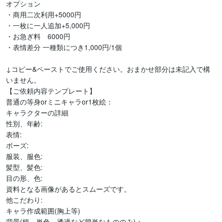
オプション

・商用二次利用+5000円

・一枚に一人追加+5,000円

・お急ぎ料　6000円

・表情差分 一種類につき1,000円/1個

↓コピー&ペーストでご使用ください。おまかせ部分は未記入で構
いません。

【ご依頼内容テンプレート】

普通の等身orミニキャラor1枚絵：

キャラクターの詳細

性別、年齢:

表情:

ポーズ:

服装、服色:

髪型、髪色:

目の形、色:

資料となる画像があるとスムーズです。

他こだわり:

キャラ作成範囲(胸上等)

背景(柄、単色、透過など簡単なもののみ)：
