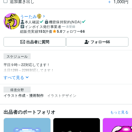
＋
1,000円
追加書き出し
うーたみ
本人確認
機密保持契約(NDA)
インボイス発行事業者
未登録
総販売実績
153
評価
5.0
フォロワー
66
出品者に質問
フォロー
66
スケジュール
平日９時～22対応してます！

土日12時～22時対応してます！
すべて見る
得意分野
イラスト作成・漫画制作
イラストデザイン
出品者のポートフォリオ
もっと見る