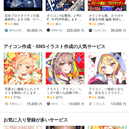
完全プロクオリティの楽
オリコン1位獲得。J-PO
オリジナル曲、カラオケ
曲制作します CM、ゲー
P、K-POP作曲します メ
音源を作曲 編曲 制作しま
ム、オリコン実績など、
ジャーレーベル同様、完
す 《プロによる本物クオ
4.9
(50)
4.9
(61)
5.0
(787)
制作実績100曲以上。
全プロクオリティで製作
リティ》《リーズナブル
50,000
220,000
35,000
します。
価格》《迅速対応》
MelodyWorks
ABM SOUND
Luxel_Sound Designer
円
円
円
アイコン作成・SNSイラスト作成の人気サービス
可愛さに極振りしたイラ
イラスト・アイコン・ヘ
アイコン、一枚絵☆立ち
ストを制作いたします ★
ッダー様々な絵柄で作成
絵、目を引くイラスト描
商用利用＆二次利用込
します 商用可！似顔絵・
きます イリアム、サム
5.0
(775)
4.9
(277)
5.0
(338)
み！ミニキャラは小物２
ブログ・インスタ・動画
ネ、live2D、YouTube、歌
15,000
10,000
13,000
点まで無料！★
配信サムネ等用途様々！
ってみたも
木野ねっこ
96no くろの
三笠える
円
円
円
お気に入り登録が多いサービス