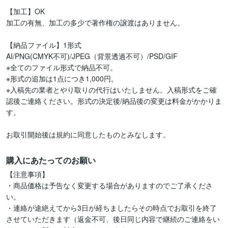
【加工】OK

加工の有無、加工の多少で著作権の譲渡はありません。

【納品ファイル】1形式

AI/PNG(CMYK不可)/JPEG（背景透過不可）/PSD/GIF

※全てのファイル形式で納品不可。

※形式の追加は1点につき1,000円。

※入稿先の業者とやり取りの代行はいたしません。入稿形式をご確
認後ご連絡ください。形式の決定後/納品後の変更は料金がかかりま
す。

お取引開始後は規約に同意したものとみなします。
購入にあたってのお願い
【注意事項】

・商品価格は予告なく変更する場合がありますのでご了承くださ
い。

・連絡が途絶えてから3日が経ちましたらその時点でお取引を終了
させていただきます（返金不可、後日同じ内容で継続のご連絡をい