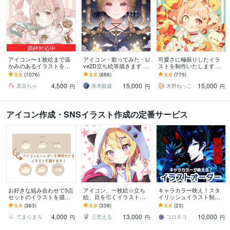
満枠対応中
アイコン〜１枚絵まで温
アイコン・歌ってみた・Li
可愛さに極振りしたイラ
かみのあるイラストを描
ve2D立ち絵等描きます ち
ストを制作いたします ★
きます ★ココナラ自体が
びキャラや配信用イラス
商用利用＆二次利用込
5.0
(1076)
5.0
(886)
5.0
(775)
初めての方も、お気軽に
ト等、幅広く制作してい
み！ミニキャラは小物２
4,500
15,000
15,000
ご相談ください♪★
ます！
点まで無料！★
黒豆ちゃ
茶木藍波
木野ねっこ
円
円
円
アイコン作成・SNSイラスト作成の定番サービス
お好きな組み合わせで3点
アイコン、一枚絵☆立ち
キャラカラー映え！スタ
セットのイラストを描き
絵、目を引くイラスト描
イリッシュイラスト制作
ます アイコン、ヘッダ
きます イリアム、サム
します 現役大手企業デザ
5.0
(363)
5.0
(338)
5.0
(23)
ー、素材などお好きな用
ネ、live2D、YouTube、歌
イナーがプロの一枚をお
4,000
13,000
10,000
途で使用可能です◎
ってみたも
届けします
てまりまろ
三笠える
コロネコ
円
円
円