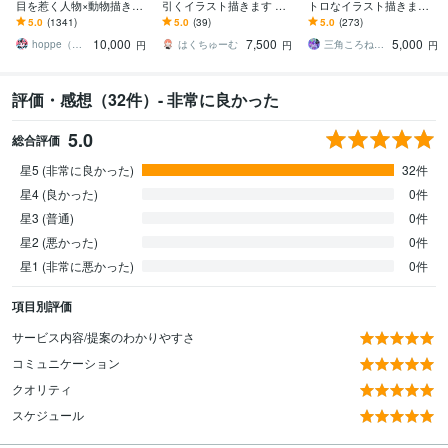
目を惹く人物×動物描きま
引くイラスト描きます SN
トロなイラスト描きます
す 挿絵・動画・グッズな
Sアイコンや記念イラス
昭和・平成レトロ☆ネオ
5.0
(1341)
5.0
(39)
5.0
(273)
ど鮮やかな配色で個性を
ト、立ち絵、キャラデザ
ン☆パステル
10,000
7,500
5,000
出したい方へ
におすすめ！
hoppe（ほっぺ）
はくちゅーむ
三角ころねる☆プロフ必読願います
円
円
円
評価・感想（32件）- 非常に良かった
5.0
総合評価
星5 (非常に良かった)
32件
星4 (良かった)
0件
星3 (普通)
0件
星2 (悪かった)
0件
星1 (非常に悪かった)
0件
項目別評価
サービス内容/提案のわかりやすさ
コミュニケーション
クオリティ
スケジュール