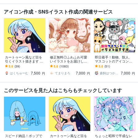
アイコン作成・SNSイラスト作成の関連サービス
カートゥーン風など目を
修正無料◎ふわふわ可愛
即日着手！動物、獣人、
引くイラスト描きます SN
いイラストをお届けしま
マスコットのアイコン描
Sアイコンや記念イラス
す X、YouTube、グッズな
きます 商用費＋二次利用
5.0
(39)
5.0
(1083)
5.0
(51)
ト、立ち絵、キャラデザ
ど様々な用途で使用可能
費込み！ヘッダー等各種
7,500
7,000
7,000
におすすめ！
です◎
対応。爬虫類、虫もＯＫ
はくちゅーむ
てまりまろ
森飼はつか／ｲﾗｽﾄﾚｰﾀｰ
円
円
円
このサービスを見た人はこちらもチェックしています
スピード納品！ポップで
カートゥーン風など目を
ちょっと昭和で平成なレ