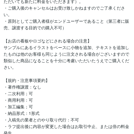
ただいても新たに料金をいただきます）。

・ご購入後のキャンセルはお受け致しかねますのでご了承くださ
い。

・原則としてご購入者様がエンドユーザーであること（第三者に販
売、譲渡する目的での購入不可）

【お店の看板やロゴなどにされる場合の注意】

サンプルにあるイラストをベースに小物を追加、テキストを追加し
たものは他のお客様も同じように注文される場合がございますので
類似した商品になることを十分に考慮いただいたうえでご購入くだ
さい。

【規約・注意事項要約】

・著作権譲渡：なし

・二次利用；可

・商用利用：可

・加工編集；可

・納品形式：1形式

・入稿先の業者とのやり取り代行：不可

・ラフ提出後に内容が変更した場合はお取引中止、または倍の料金
発生
