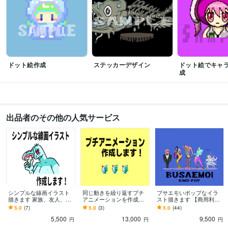
ドット絵作成
ステッカーデザイン
ドット絵でキャ
成
出品者のその他の人気サービス
シンプルな線画イラスト
同じ動きを繰り返すプチ
ブサエモいポップなイラ
描きます 家族、友人、変
アニメーションを作成ま
スト描きます 【商用利用
人と並べても可愛い！ワ
す インパクトある動きで
可】ポップでインパクト
5.0
(7)
5.0
(3)
5.0
(44)
ンポイントイラストで
動画やサイトを引き立て
あるイラストです！
5,500
13,000
9,500
す！
ます☆
円
円
円