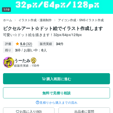
1/10
ホーム
イラスト作成・漫画制作
アイコン作成・SNSイラスト作成
ピクセルアート☆ドット絵でイラスト作成します
可愛い☆ドット絵を描きます！32px/64px/128px
5.0
(32)
34
件
評価
販売実績
3
枠 / お願い中：
0
人
残り
うーたみ
総販売実績：
153件
購入画面に進む
無料で見積り相談
見積りから購入までの流れ
お気に入り(93)
出品者に質問