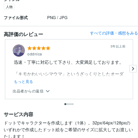
人物
ファイル形式
PNG / JPG
すべての評価・感想をみる
高評価のレビュー
3年以上前
oddnica
迅速・丁寧に対応して下さり、大変満足しております。
「キモかわいいシマウマ」というざっくりとしたオーダ
ーにも関わらず、...
もっと見る
出品者からの返信
サービス内容
ドットでキャラクターを作成します（1体）。32px/64px/128pxの
いずれかで作成したドット絵をご希望のサイズに拡大してお渡しい
たします！
