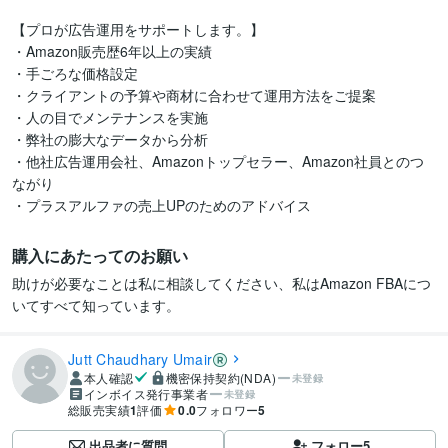
【プロが広告運用をサポートします。】

・Amazon販売歴6年以上の実績

・手ごろな価格設定

・クライアントの予算や商材に合わせて運用方法をご提案

・人の目でメンテナンスを実施

・弊社の膨大なデータから分析

・他社広告運用会社、Amazonトップセラー、Amazon社員とのつ
ながり

・プラスアルファの売上UPのためのアドバイス
購入にあたってのお願い
助けが必要なことは私に相談してください、私はAmazon FBAにつ
いてすべて知っています。
Jutt Chaudhary Umair
本人確認
機密保持契約(NDA)
未登録
インボイス発行事業者
未登録
総販売実績
1
評価
0.0
フォロワー
5
出品者に質問
フォロー
5