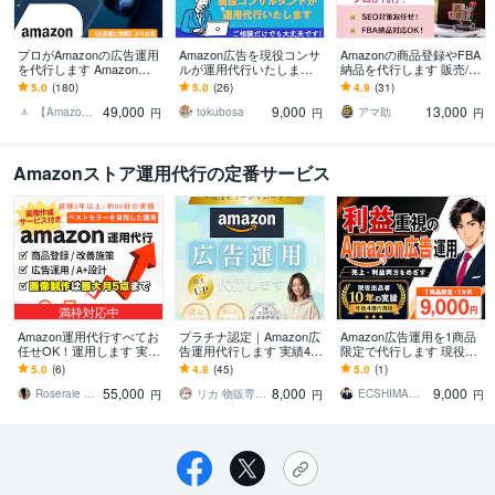
プロがAmazonの広告運用
Amazon広告を現役コンサ
Amazonの商品登録やFBA
を代行します Amazonで
ルが運用代行いたします
納品を代行します 販売/コ
販売しているプロが、代
月商1億超〜小規模サイト
ンサル歴14年の実績！ア
5.0
(180)
5.0
(26)
4.9
(31)
わりに広告運用します。
まで250店舗以上の実績が
マゾン出品はお任せくだ
49,000
9,000
13,000
ございます
さい
【Amazon販売】Eーessence
tokubosa
アマ助
円
円
円
Amazonストア運用代行の定番サービス
満枠対応中
Amazon運用代行すべてお
プラチナ認定｜Amazon広
Amazon広告運用を1商品
任せOK！運用します 実績
告運用代行します 実績40
限定で代行します 現役出
80社以上/経験5年/画像制
件超｜SP/SB/SBV広告・
品者が見直し、利益が残
5.0
(6)
4.8
(45)
5.0
(1)
作付き！週次報告もあ
ストア構築に対応
る広告運用をサポートし
55,000
8,000
9,000
り！
ます
Roseraie ～ロズレ～
リカ 物販専門コンサル＆代行㈱KR
ECSHIMA｜Amazon利益改善
円
円
円