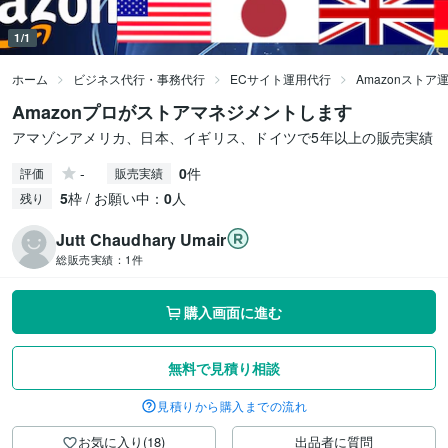
1/1
ホーム
ビジネス代行・事務代行
ECサイト運用代行
Amazonストア
Amazonプロがストアマネジメントします
アマゾンアメリカ、日本、イギリス、ドイツで5年以上の販売実績
-
0
件
評価
販売実績
5
枠 / お願い中：
0
人
残り
Jutt Chaudhary Umair
総販売実績：
1件
購入画面に進む
無料で見積り相談
見積りから購入までの流れ
お気に入り(18)
出品者に質問