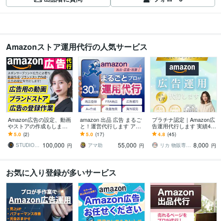
Amazonストア運用代行の人気サービス
Amazon広告の設定、動画
amazon 出品 広告 まるご
プラチナ認定｜Amazon広
やストアの作成もします
と！運営代行します アマ
告運用代行します 実績40
広告用動画の作成、スト
ゾン販売はプロにお任
件超｜SP/SB/SBV広告・
5.0
(2)
5.0
(17)
4.8
(45)
アの作成、広告設定、ぜ
せ！14年以上×1200社超の
ストア構築に対応
100,000
55,000
8,000
んぶ丸投げOK！
専門力
STUDIO PUFF（スタジオ パフ）
アマ助
リカ 物販専門コンサル＆代行㈱KR
円
円
円
お気に入り登録が多いサービス