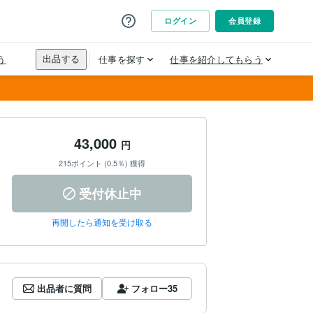
43,000
円
215ポイント (0.5％) 獲得
受付休止中
再開したら通知を受け取る
出品者に質問
フォロー
35