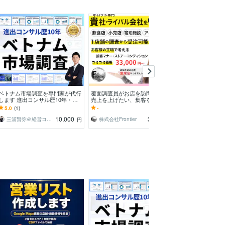
ベトナム市場調査を専門家が代行
覆面調査員がお店を訪問します
業界情報・企業
します 進出コンサル歴10年・現
売上を上げたい、集客を増やした
ート作成します
地取材に基づくレポート
い、CS向上させたいオーナー様
ーが業界・企業
5.0
(1)
-
4.8
(67)
レポートをご提
10,000
33,000
三浦賢弥＠経営コンサルタント
株式会社Frontier
円
円