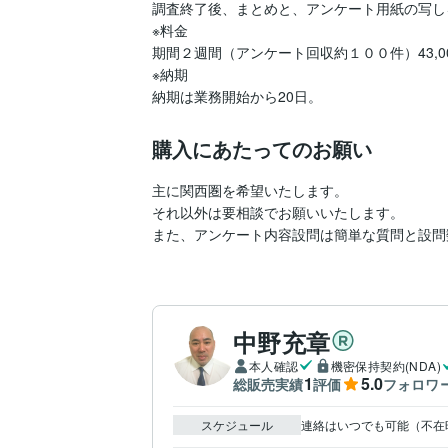
調査終了後、まとめと、アンケート用紙の写し
※料金

期間２週間（アンケート回収約１００件）43,00
※納期

納期は業務開始から20日。
購入にあたってのお願い
主に関西圏を希望いたします。

それ以外は要相談でお願いいたします。

また、アンケート内容設問は簡単な質問と設問
中野充章
本人確認
機密保持契約(NDA)
1
5.0
総販売実績
評価
フォロワ
スケジュール
連絡はいつでも可能（不在