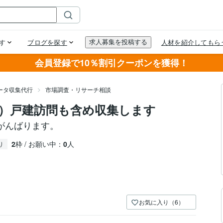
会員登録で10％割引クーポンを獲得！
ータ収集代行
市場調査・リサーチ相談
）戸建訪問も含め収集します
がんばります。
2
枠 / お願い中：
0
人
り
お気に入り（6）