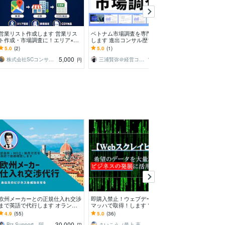
営業リスト作成します 営業リス
ベトナム市場調査を専門家が代行
ココナラ出品デ
ト作成・市場調査に！エリア×業
します 進出コンサル歴10年・現
ます ランキング
種の店舗データを収集
地取材に基づくレポート
中人数/評価コメ
5.0
(2)
5.0
(1)
5.0
(21)
5,000
10,000
株式会社SCコンサルティング
三浦賢弥＠経営コンサルタント
いき 育児中
円
円
欧州メーカーとの正規仕入れ交渉
即購入禁止！ウェブデータ／情報
店舗の開業にお
まで英語で代行します オランダ
マッハで取得！します 電話、住
析、リサーチし
在住者が取引条件を直接確認
所、URL、メールアドレス等をサ
績数No,１！円
4.9
(55)
5.0
(36)
4.9
(55)
クッと高速取得❗️
壁を地図に描き
30,000
3,000
Biz Support 阿形 清治
さいこう（最上 高吉）／情報屋
柏手昇