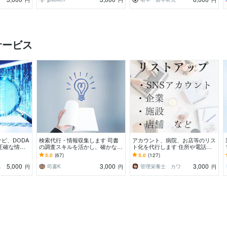
円
円
円
サービス
ビ、DODA
検索代行・情報収集します 司書
アカウント、病院、お店等のリス
正確な情報
の調査スキルを活かし、確かな情
ト化を代行します 住所や電話番
であなたの要
報を提供します
号、特定の専門医、SNSアカウン
5.0
(67)
5.0
(127)
トをリストアップ
5,000
3,000
3,000
情報屋
司書K
管理栄養士 カワ
円
円
円