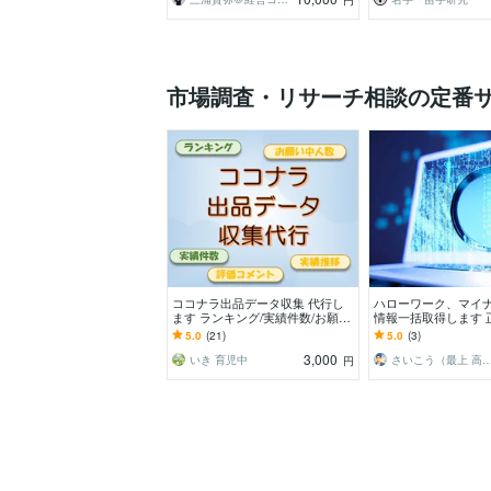
円
市場調査・リサーチ相談の定番
ココナラ出品データ収集 代行し
ハローワーク、マイナ
ます ランキング/実績件数/お願い
情報一括取得します 
中人数/評価コメント/各推移
収集と完全リスト化
5.0
(21)
5.0
(3)
望を全力サポート！
3,000
いき 育児中
さいこう（最上 高吉）／
円