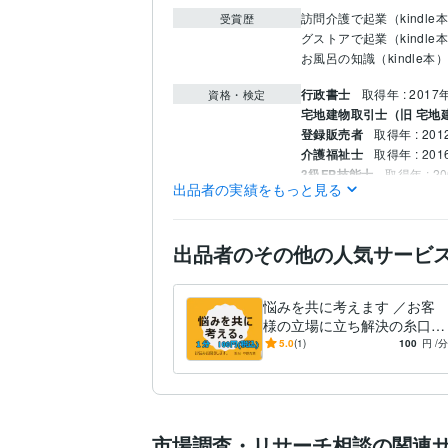
訪問介護で起業（kindle
受賞歴
グストアで起業（kindle
お風呂の知識（kindle本）
行政書士
取得年 : 2017
資格・検定
宅地建物取引士（旧 宅地
登録販売者
取得年 : 201
介護福祉士
取得年 : 201
3級FP技能士
取得年 : 2
出品者の実績をもっと見る
ビジネス代行・事務代行
得意分野
行政書士
ビジネス代行・事務代行
出品者のその他の人気サービ
特定行政書士
悩みを共に考えます ／お客
様の立場に立ち解決の糸口を
見つけるよう努力します。
5.0
(1)
100
円
/分
市場調査・リサーチ相談の関連