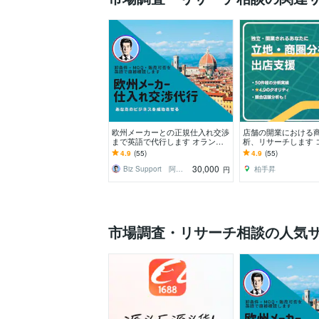
欧州メーカーとの正規仕入れ交渉
店舗の開業における
まで英語で代行します オランダ
析、リサーチします 
在住者が取引条件を直接確認
績数No,１！円商圏
4.9
(55)
4.9
(55)
壁を地図に描きます
30,000
Biz Support 阿形 清治
柏手昇
円
市場調査・リサーチ相談の人気