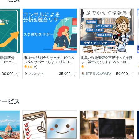
商圏調査分
市場分析&競合リサーチ｜ビジネ
泥臭い現地調査☆実際行って撮影
ココナラ実
ス成功サポートします 経営コン
して報告いたします ネット時代
では見えない
サルがあなたのリサーチを代行し
だからこそAIに負けない足で稼い
5.0
(6)
-
ます
だ情報で勝ち抜く！
30,000
35,000
50,000
きんたさん
DTP SUGAWARA
円
円
円
サービス