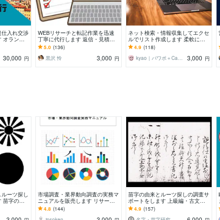
規仕入れ交渉
WEBリサーチと転記作業を迅速
ネット検索・情報収集してエクセ
 オランダ
丁寧に代行します 返信・見積り
ルでリスト作成します 柔軟にご
直接確認
早め◎土日祝や夜も対応可
対応！営業に役立つ必要事項を見
5.0
(136)
4.9
(118)
やすくリスト化
30,000
3,000
3,000
黒沢 怜
kyao｜パワポ＋Canvaデザイナー
円
円
円
しルーツ探し
市場調査・業界動向調査の実務マ
苗字の由来とルーツ探しの調査サ
 苗字の由
ニュアルを販売します リサーチ
ポートをします 上級編・古文書
す！（初級
ャーや調査発注者の為の基本的な
資料分析付き（ハイレベル版で
4.8
(144)
4.9
(157)
スキルアップ資料です
す）
3,000
3,000
6,000
jpsoken
名字・苗字研究