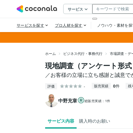
ホーム
ビジネス代行・事務代行
市場調査・デ
現地調査（アンケート形式
／お客様の立場に立ち感謝と誠意で
0
件
-
販売実績
残
評価
中野充章
総販売実績：
1件
サービス内容
購入時のお願い