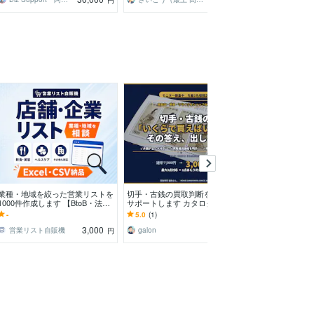
円
円
業種・地域を絞った営業リストを
切手・古銭の買取判断を専門家が
現役外資コンサ
1000件作成します 【BtoB・法人
サポートします カタログ値では
ポートします 
営業向け】欲しい営業リストをす
なく実勢価格を専門店が直接お伝
がリサーチをサ
-
5.0
(1)
4.4
(20)
ぐに・格安で
えします
3,000
3,000
営業リスト自販機
galon
円
円