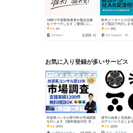
1688で中国製造業者や製品全般
欧州メーカーとの正
をリサーチします ご要望にに応
まで英語で代行します
じて調査を行います。
在住者が取引条件を
5.0
(4)
4.9
(55)
3,000
sunssun
Biz Support 阿形 清治
円
お気に入り登録が多いサービス
外資系コンサル歴15年が市場調査
苗字の由来と先祖探
を行います 【無料相談OK】市場
のアドバイスをします
規模、競合、新規事業まで助言し
来やルーツを調べま
4.8
(403)
5.0
(229)
ます
編）
10,000
三浦賢弥＠経営コンサルタント
名字・苗字研究