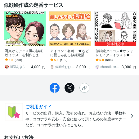
似顔絵作成の定番サービス
満枠対応中
写真からアニメ風の似顔
アイコン・名刺・HPなど
似顔絵アイコン◆オシャ
絵イラストを制作します
に親しみある似顔絵描き
レモノクロイラスト◆描
SNSアイコンやプレゼン
ます 表情違い・ポーズ違
きます モノクロ似顔絵ア
5.0
(290)
5.0
(102)
5.0
(606)
トに、3〜4頭身のキャラ
いのバリエーションもお
イコン・SNS・名刺・プ
4,000
3,000
3,000
クターを!
描きします
ロフィール画像作成
川辺あきら
似顔絵おおしま
shiinaillustration
円
円
円
ご利用ガイド
サービスの出品、購入、取引の流れ、お支払い方法・手数料
や、ココナラを安心・安全に使って頂くための制度やマナー
など、ココナラの使い方はこちら。
お支払い方法