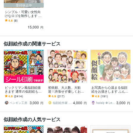
受付休止中
シンプル・可愛い女性向
けなロゴを制作します 購
入して頂いたお客様から
4.6
(8)
は概ね高評価頂いており
15,000
ます。
円
似顔絵作成の関連サービス
ビックリマン風似顔絵描
初依頼、大人数、大歓
お写真から心温まる似顔
きます 通常の似顔絵も！
迎！誇張せず優しくお描
絵をお描きします ふんわ
☆実際のシール・名刺作
きします 古希、還暦や敬
り優しい色鉛筆タッチ♡
4.9
(2414)
4.9
(217)
4.9
(191)
成はじめました！☆
老、父母の日、大切な家
大切な日に心に残る贈り
3,000
4,000
3,000
族への想いを形にします
物
ペンギン工房
似顔絵作家 mogu
hataly ❁ Lee／ enme
円
円
円
似顔絵作成の人気サービス