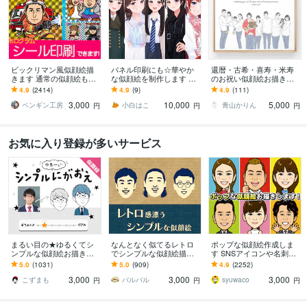
ビックリマン風似顔絵描
パネル印刷にも☆華やか
還暦・古希・喜寿・米寿
きます 通常の似顔絵も！
な似顔絵を制作します 多
のお祝い似顔絵お描きし
☆実際のシール・名刺作
様なサイズに対応可◎大
ます 別々のお写真からOK
4.9
(2414)
4.9
(9)
4.9
(111)
成はじめました！☆
切な日の一枚に。
♪大切な人へ特別な記念品
3,000
10,000
5,000
を贈りませんか？
ペンギン工房
小白はこ
青山かりん
円
円
円
お気に入り登録が多いサービス
まるい目の★ゆるくてシ
なんとなく似てるレトロ
ポップな似顔絵作成しま
ンプルな似顔絵お描きし
でシンプルな似顔絵描き
す SNSアイコンや名刺、
ます ゆる～い感じにした
ます 懐かしくて新しい。
プレゼント用にポップな
5.0
(1031)
5.0
(909)
4.9
(2252)
い、似すぎない方が‥と
ほんのり昭和テイストの
似顔絵作成します
3,000
3,000
3,000
いう方にオススメ！
やさしい似顔絵
こずまも
バルバル
syuwaco
円
円
円