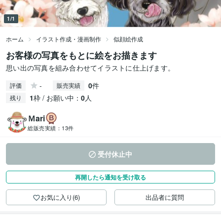
1/1
ホーム
イラスト作成・漫画制作
似顔絵作成
お客様の写真をもとに絵をお描きます
思い出の写真を組み合わせてイラストに仕上げます。
-
0
件
評価
販売実績
1
枠 / お願い中：
0
人
残り
Ｍari
総販売実績：
13件
受付休止中
再開したら通知を受け取る
お気に入り(6)
出品者に質問