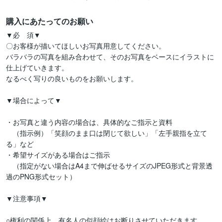
購入にあたってのお願い
▼必　須▼

〇お客様が描いてほしいお写真用意してください。

バラバラの写真を組み合わせて、そのお写真をベースにイラストに
仕上げていきます。

なるべく写りの良いものをお願いします。

▼場合によって▼

・お写真と違う内容の場合は、具体的なご指示と資料

　（指示例）「笑顔のまま口は閉じて欲しい」「左手親指を立て
る」など

・希望サイズがある場合はご指示

　（指定がない場合はA4まで伸ばせるサイズのJPEG形式と背景透
過のPNG形式セット）

▼注意事項▼

○権利の関係上、有名人の似顔絵はお断りさせていただきます。
