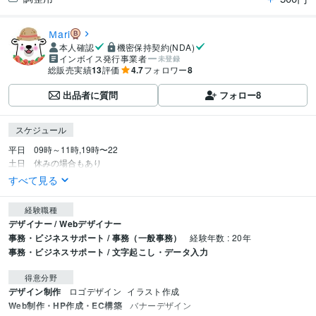
Ｍari
本人確認
機密保持契約(NDA)
インボイス発行事業者
未登録
総販売実績
13
評価
4.7
フォロワー
8
出品者に質問
フォロー
8
スケジュール
平日　09時～11時,19時〜22

土日　休みの場合もあり
すべて見る
経験職種
デザイナー / Webデザイナー
事務・ビジネスサポート / 事務（一般事務）
経験年数 : 20年
事務・ビジネスサポート / 文字起こし・データ入力
得意分野
デザイン制作
ロゴデザイン
イラスト作成
Web制作・HP作成・EC構築
バナーデザイン