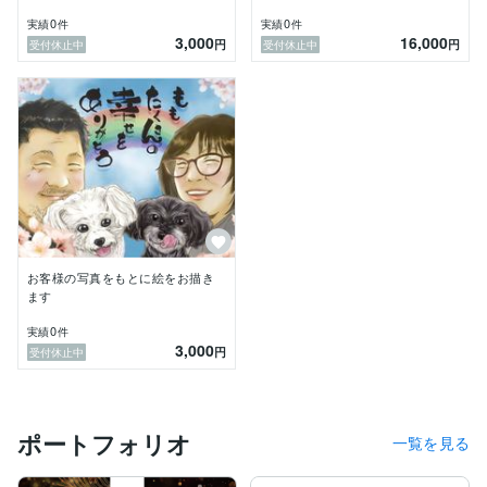
0
0
実績
件
実績
件
3,000
16,000
円
円
受付休止中
受付休止中
お客様の写真をもとに絵をお描き
ます
0
実績
件
3,000
円
受付休止中
ポートフォリオ
一覧を見る