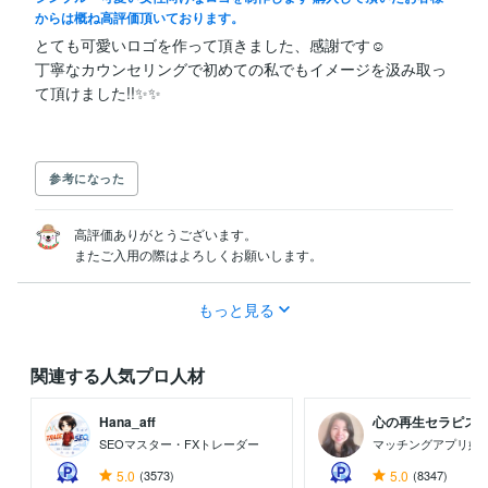
からは概ね高評価頂いております。
とても可愛いロゴを作って頂きました、感謝です☺

丁寧なカウンセリングで初めての私でもイメージを汲み取っ
て頂けました!!✨✨

参考になった
高評価ありがとうございます。

またご入用の際はよろしくお願いします。
もっと見る
関連する人気プロ人材
Hana_aff
心の再生セラピスト 
SEOマスター・FXトレーダー
マッチングアプリ婚
5.0
(3573)
5.0
(8347)