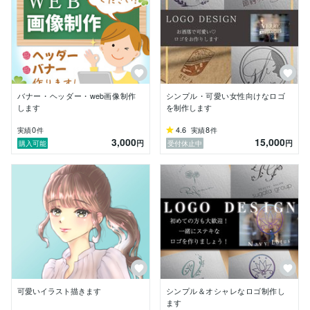
クラウドワークスやLancersのコンペにも参加中です。

日々努力を惜しまず挑戦中！

▼ポートフォリオ▼

バナー・ヘッダー・web画像制作
シンプル・可愛い女性向けなロゴ
します
を制作します
0
4.6
8
実績
件
実績
件
3,000
15,000
円
円
購入可能
受付休止中
可愛いイラスト描きます
シンプル＆オシャレなロゴ制作し
ます