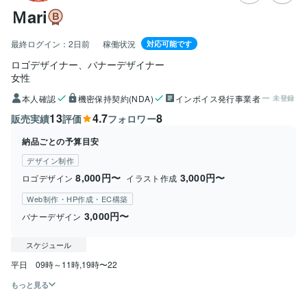
Ｍari
最終ログイン：
2日前
稼働状況
対応可能です
ロゴデザイナー、バナーデザイナー
女性
本人確認
機密保持契約(NDA)
インボイス発行事業者
未登録
13
4.7
8
販売実績
評価
フォロワー
納品ごとの予算目安
デザイン制作
8,000円〜
3,000円〜
ロゴデザイン
イラスト作成
Web制作・HP作成・EC構築
3,000円〜
バナーデザイン
スケジュール
平日　09時～11時,19時〜22
もっと見る