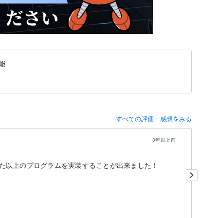
能
すべての評価・感想をみる
3年以上前
た以上のプログラムを実装することが出来ました！
こ
ず
と
に.
も