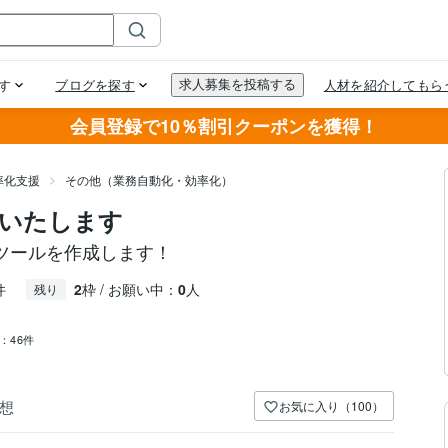
会員登録で10％割引クーポンを獲得！
率化支援
その他（業務自動化・効率化）
いたします
ツールを作成します！
件
2
枠 / お願い中：
0
人
残り
：
46件
想
お気に入り（100）