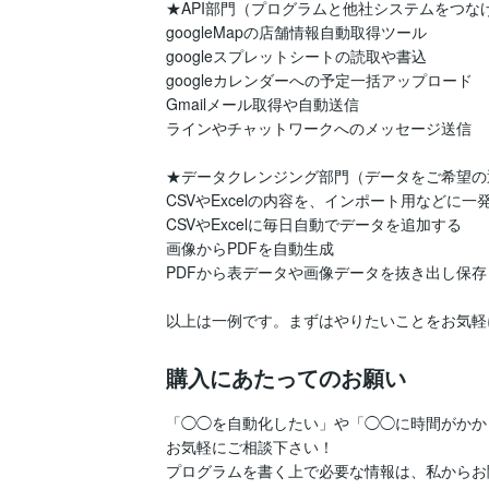
★API部門（プログラムと他社システムをつなげ
googleMapの店舗情報自動取得ツール

googleスプレットシートの読取や書込

googleカレンダーへの予定一括アップロード

Gmailメール取得や自動送信

ラインやチャットワークへのメッセージ送信

★データクレンジング部門（データをご希望の
CSVやExcelの内容を、インポート用などに一発
CSVやExcelに毎日自動でデータを追加する

画像からPDFを自動生成

PDFから表データや画像データを抜き出し保存

以上は一例です。まずはやりたいことをお気軽
購入にあたってのお願い
「◯◯を自動化したい」や「◯◯に時間がかか
お気軽にご相談下さい！

プログラムを書く上で必要な情報は、私からお