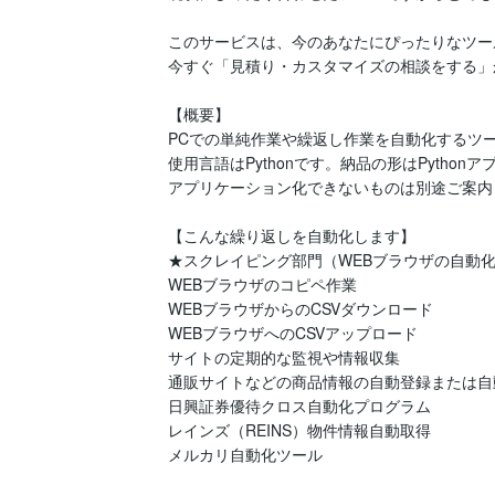
このサービスは、今のあなたにぴったりなツー
今すぐ「見積り・カスタマイズの相談をする」
【概要】

PCでの単純作業や繰返し作業を自動化するツー
使用言語はPythonです。納品の形はPython
アプリケーション化できないものは別途ご案内
【こんな繰り返しを自動化します】

★スクレイピング部門（WEBブラウザの自動化
WEBブラウザのコピペ作業

WEBブラウザからのCSVダウンロード

WEBブラウザへのCSVアップロード

サイトの定期的な監視や情報収集

通販サイトなどの商品情報の自動登録または自動
日興証券優待クロス自動化プログラム

レインズ（REINS）物件情報自動取得

メルカリ自動化ツール
