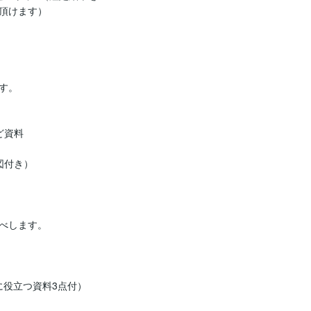
頂けます）

。

資料

付き）

べします。

役立つ資料3点付）
