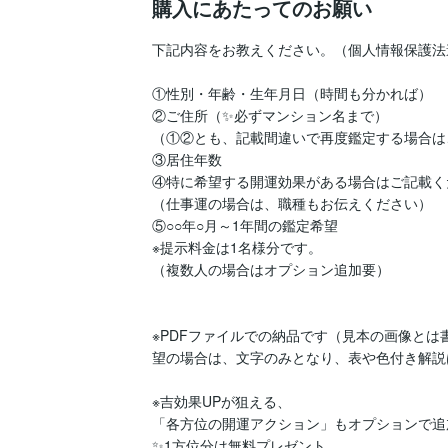
購入にあたってのお願い
下記内容をお教えください。（個人情報保護法遵
①性別・年齢・生年月日（時間も分かれば）

②ご住所（✨必ずマンション名まで）

（①②とも、記載間違いで再度鑑定する場合は
③居住年数

④特に希望する開運効果がある場合はご記載く
（仕事運の場合は、職種もお伝えください）

⑤○○年○月～1年間の鑑定希望

※提示料金は1名様分です。

（複数人の場合はオプション追加要）

※PDFファイルでの納品です（見本の画像と
望の場合は、文字のみとなり、表や色付き解説
※吉効果UPが狙える、

「各方位の開運アクション」もオプションで追加
✨1方位分は無料プレゼント。
