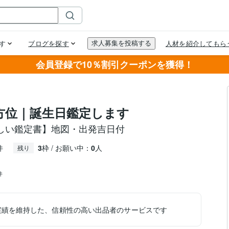
会員登録で10％割引クーポンを獲得！
吉方位｜誕生日鑑定します
しい鑑定書】地図・出発吉日付
件
3
枠 / お願い中：
0
人
残り
件
実績を維持した、信頼性の高い出品者のサービスです