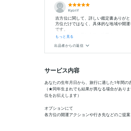
KyonY
吉方位に関して、詳しい鑑定書ありがと
方位だけではなく、具体的な地域や開運
です。
自分の家から見た方位の地図もついてい
もっと見る
出品者からの返信
サービス内容
あなたの生年月日から、旅行に適した1年間の吉
（★同年生まれでも結果が異なる場合がありま
位をお伝えします）

オプションにて

各方位の開運アクションや行き先などのご提案