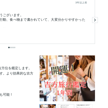
3年以上前
うございます。
今
行動、食べ物まで書かれていて、大変分かりやすかった
で
え
て助かりました。
ま.
も
出
方位を鑑定します。

す。より効果的な吉方
も可能！
