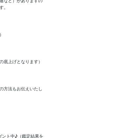
運など）がありますの
。



の底上げとなります）

の方法もお伝えいたし
ゼント中♪（鑑定結果を