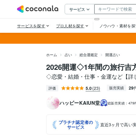
ホーム
占い
総合運鑑定
開運占い
2026開運◇1年間の旅行
◇恋愛・結婚・仕事・金運など【詳
29
5.0
(23)
販売実績
評価
ハッピーKAIUN堂
総販売実績：
479
プラチナ認定者の
直近3ヶ月で高い
サービス