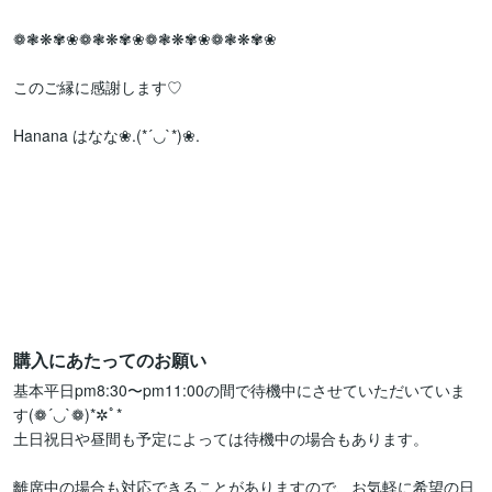
❁❃❋✾❀❁❃❋✾❀❁❃❋✾❀❁❃❋✾❀

このご縁に感謝します♡

Hanana はなな❀.(*´◡`*)❀.

購入にあたってのお願い
基本平日pm8:30〜pm11:00の間で待機中にさせていただいていま
す(❁´◡`❁)*✲ﾟ*

土日祝日や昼間も予定によっては待機中の場合もあります。

離席中の場合も対応できることがありますので、お気軽に希望の日