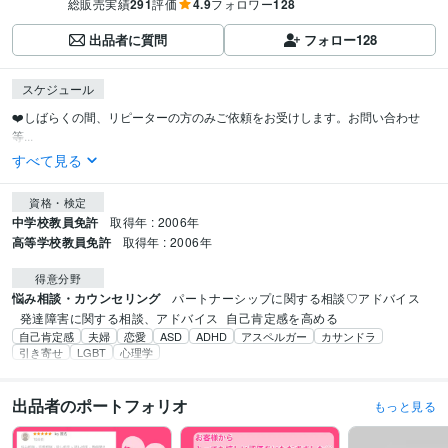
総販売実績
291
評価
4.9
フォロワー
128
出品者に質問
フォロー
128
スケジュール
❤️しばらくの間、リピーターの方のみご依頼をお受けします。お問い合わせ
等...
すべて見る
資格・検定
中学校教員免許
取得年 : 2006年
高等学校教員免許
取得年 : 2006年
得意分野
悩み相談・カウンセリング
パートナーシップに関する相談♡アドバイス
発達障害に関する相談、アドバイス
自己肯定感を高める
自己肯定感
夫婦
恋愛
ASD
ADHD
アスペルガー
カサンドラ
引き寄せ
LGBT
心理学
出品者のポートフォリオ
もっと見る