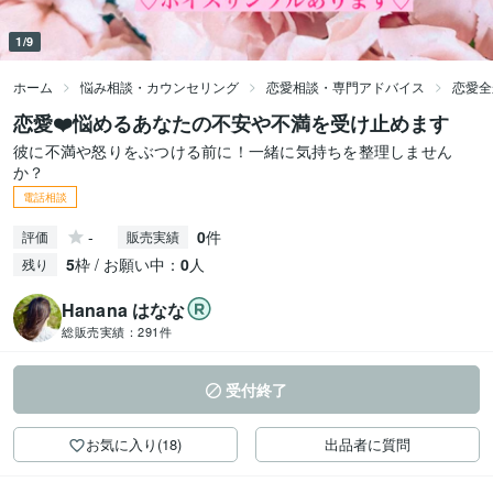
1/9
ホーム
悩み相談・カウンセリング
恋愛相談・専門アドバイス
恋愛全
恋愛❤️悩めるあなたの不安や不満を受け止めます
彼に不満や怒りをぶつける前に！一緒に気持ちを整理しません
か？
電話相談
-
0
件
評価
販売実績
5
枠 / お願い中：
0
人
残り
Hanana はなな
総販売実績：
291件
受付終了
お気に入り(18)
出品者に質問