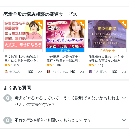
恋愛全般の悩み相談の関連サービス
相談中
予約受付中
男女歓迎【恋の相談室】
心が限界…恋愛の不安・
元風俗嬢＆元ホス狂主婦
幸せになるお手伝いをし
依存・執着を一緒に整理
が誰にも言えない悩み聴
ます 辛い恋どうしたらい
します 不倫／復縁／片思
きます 不倫・レス・性
5.0
(87)
5.0
(18)
5.0
(51)
い？お話聞かせて下さ
い｜累計4400件セラピス
癖・ホスト依存など誰に
100
140
100
い。優しくお聞きします
ト♡心理×恋愛相談
も言えない悩み聴かせて
美花ユリ みはなゆり
りょうこ✨心を癒し現実を動かすセラピスト
さき 夜の保健室
円
/分
円
/分
円
/分
ね
よくある質問
考えがぐるぐるしていて、うまく説明できないかもしれま
せんが大丈夫ですか？
不倫の恋の相談でも聞いてもらえますか？