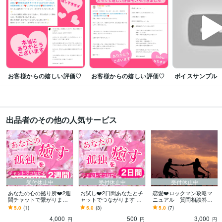
お客様からの嬉しい評価♡
お客様からの嬉しい評価♡
ボイスサンプル
出品者のその他の人気サービス
受付休止中
受付休止中
受付休止中
あなたの心の拠り所❤️2週
お試し❤️2日間あなたとチ
恋愛❤️ロックマン攻略マ
間チャットで繋がります
ャットでつながります ❤️
ニュアル 質問相談答え
あなたの孤独を癒したい
初回のみ❤️あなたの孤独
ます ㊙️急に心を閉ざす男
5.0
(1)
5.0
(3)
5.0
(7)
❤️ひとりじゃないよ❤️い
を癒したい❤️ひとりじゃ
の攻略法❤️3日間の質問&
4,000
500
3,000
つもそばに
ないよ
相談付き❤️
円
円
円