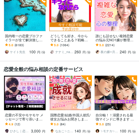
今すぐ相談可能
予約受付中
国内唯一の恋愛プロファ
どうしても好き、今から
誰にも話せない複雑恋愛
イラーが全て解決致しま
できることある？戦略立
の悩み元NO1嬢が整理し
す 恋愛・片想い・夫婦etc
てます 可能性を上げる作
ます 夜職女性への恋・夜
5.0
(6183)
5.0
(1064)
5.0
(2214)
どんな悩みでも解決でき
業をしましょう⭐️具体的な
職恋愛・不倫・片思い・
100
260
240
ます！
次の一手を考えます
年の差・遠距離・失恋
ケイト先生
ナナミ_nanami
夜の嬢⭐月島みと｜複雑恋愛カウンセラー
円
/分
円
/分
円
/分
恋愛全般の悩み相談の定番サービス
恋愛の不安やモヤモヤ メ
国際恋愛/結婚/外国人彼氏/
自分軸！！溺愛される最
ッセージで寄り添います
彼女お悩みお聞きします
強マインドに導きます 恋
【女性限定☘️いつでも気
遠距離の辛さ、依存・失
愛に翻弄される人生に終
4.9
(12)
5.0
(84)
5.0
(25)
軽に話してね♪】
恋・不安・アプリ・夫婦
止符この先一生愛され続
3,000
140
100
問題・復縁etc
けるあなたに
ひさし｜恋愛相談・話し相手
なおこ✨ニュージーランドNo1鑑定士✨
✨️モナカ✨️‖救急パワーチャージ❣️
円
円
/分
円
/分