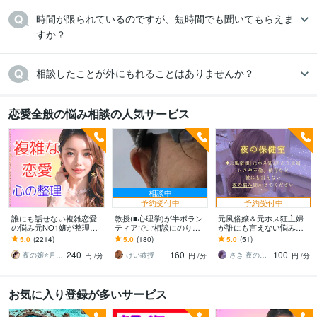
時間が限られているのですが、短時間でも聞いてもらえま
すか？
相談したことが外にもれることはありませんか？
恋愛全般の悩み相談の人気サービス
相談中
予約受付中
予約受付中
誰にも話せない複雑恋愛
教授(■心理学)が半ボラン
元風俗嬢＆元ホス狂主婦
の悩み元NO1嬢が整理し
ティアでご相談にのりま
が誰にも言えない悩み聴
ます 夜職女性への恋・夜
す プロカウンセリングや
きます 不倫・レス・性
5.0
(2214)
5.0
(180)
5.0
(51)
職恋愛・不倫・片思い・
経験者アドバイス等では
癖・ホスト依存など誰に
240
160
100
年の差・遠距離・失恋
解決不可の方へも。
も言えない悩み聴かせて
夜の嬢⭐月島みと｜複雑恋愛カウンセラー
けい教授
さき 夜の保健室
円
/分
円
/分
円
/分
ね
お気に入り登録が多いサービス