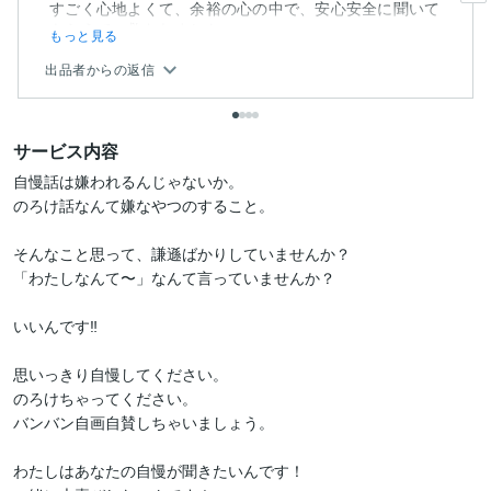
すごく心地よくて、余裕の心の中で、安心安全に聞いて
もらえて、救われました。
もっと見る
出品者からの返信
サービス内容
自慢話は嫌われるんじゃないか。

のろけ話なんて嫌なやつのすること。

そんなこと思って、謙遜ばかりしていませんか？

「わたしなんて〜」なんて言っていませんか？

いいんです‼︎

思いっきり自慢してください。

のろけちゃってください。

バンバン自画自賛しちゃいましょう。

わたしはあなたの自慢が聞きたいんです！
