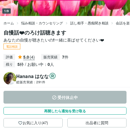
1/9
ホーム
悩み相談・カウンセリング
話し相手・愚痴聞き相談
会話を楽
自慢話❤️のろけ話聴きます
あなたの自慢が聴きたいの❗️一緒に喜ばせてください❤️
電話相談
5.0
(4)
7
件
評価
販売実績
5
枠 / お願い中：
0
人
残り
Hanana はなな
総販売実績：
291件
受付休止中
再開したら通知を受け取る
お気に入り(47)
出品者に質問