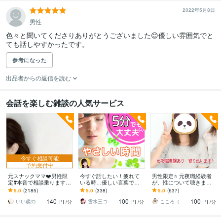
2022年5月8日
男性
色々と聞いてくださりありがとうございました😊優しい雰囲気でと
ても話しやすかったです。
参考になった
出品者からの返信を読む
会話を楽しむ雑談の人気サービス
今すぐ相談可能
予約受付中
元スナックママ❤️男性限
今すぐ話したい！疲れて
男性限定⭐️ 元夜職経験者
定❣️本音で相談乗ります
いる時…優しい言葉で話
が、性について聴きます
私に頼ってみませんか❤️
します 何でもどうぞ✨愚
性のお悩みや好きな趣
5.0
(2185)
5.0
(338)
5.0
(637)
味方になります。
痴/恋愛♡/雑談/寂しい/モ
味…安心して打ち明けて
140
100
100
ヤモヤ/楽しい♪
ねʕ•ᴥ•ʔ
いい歳のエリー♡
雪水三つ葉☘️あったかコミュニケーション
こころ（＾_＾）
円
/分
円
/分
円
/分