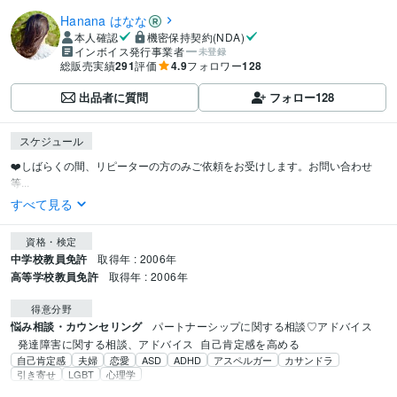
Hanana はなな
本人確認
機密保持契約(NDA)
インボイス発行事業者
未登録
総販売実績
291
評価
4.9
フォロワー
128
出品者に質問
フォロー
128
スケジュール
❤️しばらくの間、リピーターの方のみご依頼をお受けします。お問い合わせ
等...
すべて見る
資格・検定
中学校教員免許
取得年 : 2006年
高等学校教員免許
取得年 : 2006年
得意分野
悩み相談・カウンセリング
パートナーシップに関する相談♡アドバイス
発達障害に関する相談、アドバイス
自己肯定感を高める
自己肯定感
夫婦
恋愛
ASD
ADHD
アスペルガー
カサンドラ
引き寄せ
LGBT
心理学