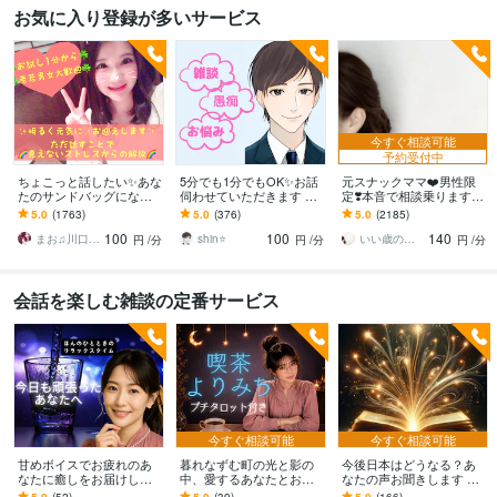
お気に入り登録が多いサービス
今すぐ相談可能
予約受付中
ちょこっと話したい✨あな
5分でも1分でもOK✨お話
元スナックママ❤️男性限
たのサンドバッグになり
伺わせていただきます 愚
定❣️本音で相談乗ります
ます 女性も大歓迎✨秘密
痴・相談・雑談なんでも
私に頼ってみませんか❤️
5.0
(1763)
5.0
(376)
5.0
(2185)
厳守☘️話すことでお気持
お話ください♪
味方になります。
100
100
140
ちが晴れやかに☘️
まお♫川口茉央♫
shin⭐️
いい歳のエリー♡
円
/分
円
/分
円
/分
会話を楽しむ雑談の定番サービス
今すぐ相談可能
今すぐ相談可能
甘めボイスでお疲れのあ
暮れなずむ町の光と影の
今後日本はどうなる？あ
なたに癒しをお届けしま
中、愛するあなたとお話
なたの声お聞きします 戦
す 今夜、ふわっと甘い声
します オンリーワンのあ
争/国際情勢/政治/食料問
5.0
(52)
5.0
(39)
5.0
(166)