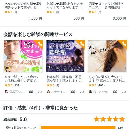
あなたの心の拠り所❤️2週
お試し❤️2日間あなたとチ
恋愛❤️ロックマン攻略マ
間チャットで繋がります
ャットでつながります ❤️
ニュアル 質問相談答え
あなたの孤独を癒したい
初回のみ❤️あなたの孤独
ます ㊙️急に心を閉ざす男
5.0
(1)
5.0
(3)
5.0
(7)
❤️ひとりじゃないよ❤️い
を癒したい❤️ひとりじゃ
の攻略法❤️3日間の質問&
4,000
500
3,000
つもそばに
ないよ
相談付き❤️
円
円
円
会話を楽しむ雑談の関連サービス
今すぐ話したい！疲れて
都市伝説・陰謀論・不思
心と心の繋がり大切にし
いる時…優しい言葉で話
議な話をお聴きします ☘️
ます ♡ 眠れない夜大歓迎
します 何でもどうぞ✨愚
周りに話しづらい話題も
♡私もなかなか寝れない
5.0
(338)
5.0
(9)
5.0
(463)
痴/恋愛♡/雑談/寂しい/モ
気軽にどうぞ☘️
人なの
100
100
100
ヤモヤ/楽しい♪
雪水三つ葉☘️あったかコミュニケーション
ルナガイド✦ 結月 Yuzuki
桜井さやか
円
/分
円
/分
円
/分
評価・感想（4件）- 非常に良かった
5.0
総合評価
星5 (非常に良かった)
4件