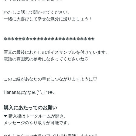
わたしに話して聞かせてください。

一緒に大喜びして幸せな気分に浸りましょう！

❁❃❋✾❀❁❃❋✾❀❁❃❋✾❀❁❃❋✾❀❁❃❋✾❀

写真の最後にわたしのボイスサンプルを付けています。

電話の雰囲気の参考になさってくださいね♡

このご縁があなたの幸せにつながりますように♡

Hananaはなな❀.(*´◡`*)❀.
購入にあたってのお願い
❤︎ 購入後はトークルームが開き、

メッセージのやり取りが可能です。

わたしからココナラのアプリでお電話しますので、
