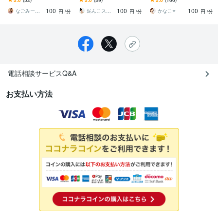
で癒されてみませんか？
なたの雑談・愚痴・悩み
題/移民問題/医療/歴史/陰
100
100
100
を聞かせて！お気軽に♡
謀論
なごみーな♡癒し系心のサポーター
泥んこスピリチュアル♡麻弥（まや）
かなこ⭐️
円
/分
円
/分
円
/分
電話相談サービスQ&A
お支払い方法