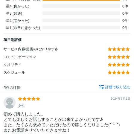
星4 (良かった)
0件
星3 (普通)
0件
星2 (悪かった)
0件
星1 (非常に悪かった)
0件
項目別評価
サービス内容/提案のわかりやすさ
コミュニケーション
クオリティ
スケジュール
4
評価で絞り込む
件の評価
2024年3月2日
女性
初めて購入しました。

とても楽しくお話しすることが出来てよかったです♪

また、たくさん褒めていただけたので嬉しくなりました(*´꒳`*)

またお電話させていただきますね！