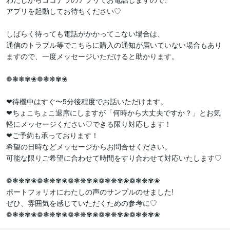
アプリを起動してお待ちください♡

しばらく待っても電話がかかってこない場合は、

通信のトラブル等でこちらに購入の通知が届いていない場合もあり
ますので、一度メッセージいただけると助かります。

❁❃❋✾❀❁❃❋✾❀

❤︎待機中はすぐ〜5分後程度でお話いただけます。

❤︎ちょこちょこ退席にしますが「何時から大丈夫ですか？」とお気
軽にメッセージください♡できる限り対応します！

❤︎ご予約も承っております！

希望の日時などメッセージからお問合せください。

可能な限りご希望に合わせて時間をすり合わせて対応いたします♡

❁❃❋✾❀❁❃❋✾❀❁❃❋✾❀❁❃❋✾❀❁❃❋✾❀

ポートフォリオにわたしの声のサンプルのせました!

ぜひ、雰囲気を感じていただくための参考に♡

❁❃❋✾❀❁❃❋✾❀❁❃❋✾❀❁❃❋✾❀❁❃❋✾❀