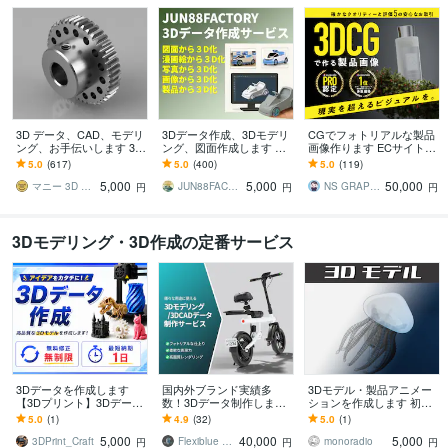
3D データ、CAD、モデリ
3Dデータ作成、3Dモデリ
CGでフォトリアルな製品
ング、お手伝いします 3D
ング、図面作成します ア
画像作ります ECサイト /
図面作成、設計、シリコ
クセサリー、3Dプリン
ウェブサイト /クラファン
5.0
(617)
5.0
(400)
5.0
(119)
ン型、クラファンサポー
ト、3Dデータ、モデリン
の製品画像に。
5,000
5,000
50,000
トまで対応。
グします！！
マニー 3D CAD モデリング
JUN88FACTORY
NS GRAPHICA
円
円
円
3Dモデリング・3D作成の定番サービス
3Dデータを作成します
国内外ブランド実績多
3Dモデル・製品アニメー
【3Dプリント】3Dデータ
数！3Dデータ制作します
ションを作成します 初心
作成
ビジュアル制作から3DCA
者でもお気軽にご相談く
5.0
(1)
4.9
(32)
5.0
(1)
Dデータの納品まで幅広く
ださい！
5,000
40,000
5,000
承ります
3DPrint_Craft
Flexiblue Design
monoradio
円
円
円