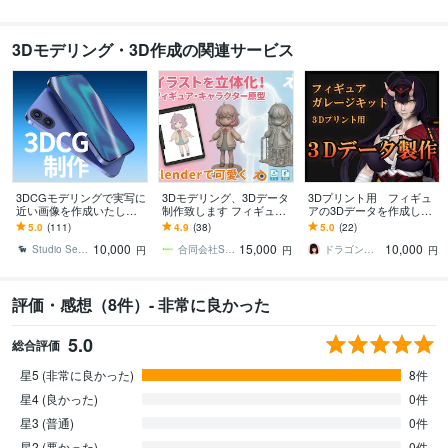
3Dモデリング・3D作成の関連サービス
3DCGモデリングで実写に
3Dモデリング、3Dデータ
3Dプリント用 フィギュ
近い画像を作成いたしま
制作致します フィギュ
アの3Dデータを作成しま
す プロダクトデザイン案
ア、アクセサリー、3DCG
す あなたのイメージを３
5.0
(111)
4.9
(38)
5.0
(22)
の提案などで高精度の画
モデル制作をお手伝いし
Ｄで再現します！
10,000
15,000
10,000
像が必要な方へ
ます
Studio Seventhwell
合同会社SolidVision
ドラゴン高田
円
円
円
評価・感想（8件）- 非常に良かった
5.0
総合評価
星5 (非常に良かった)
8件
星4 (良かった)
0件
星3 (普通)
0件
星2 (悪かった)
0件