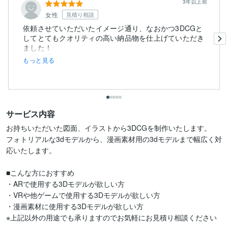
3年以上前
女性
見積り相談
依頼させていただいたイメージ通り、なおかつ3DCGと
してとてもクオリティの高い納品物を仕上げていただき
ました！
信頼の置...
もっと見る
サービス内容
お持ちいただいた図面、イラストから3DCGを制作いたします。

フォトリアルな3dモデルから、漫画素材用の3dモデルまで幅広く対
応いたします。

■こんな方におすすめ

・ARで使用する3Dモデルが欲しい方

・VRや他ゲームで使用する3Dモデルが欲しい方

・漫画素材に使用する3Dモデルが欲しい方

※上記以外の用途でも承りますのでお気軽にお見積り相談ください
