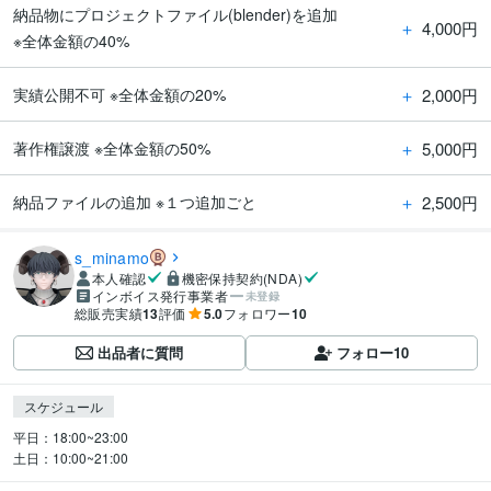
納品物にプロジェクトファイル(blender)を追加
＋
4,000円
※全体金額の40%
＋
2,000円
実績公開不可 ※全体金額の20%
＋
5,000円
著作権譲渡 ※全体金額の50%
＋
2,500円
納品ファイルの追加 ※１つ追加ごと
s_minamo
本人確認
機密保持契約(NDA)
インボイス発行事業者
未登録
総販売実績
13
評価
5.0
フォロワー
10
出品者に質問
フォロー
10
スケジュール
平日：18:00~23:00

土日：10:00~21:00