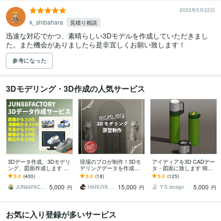
2022年5月22日
k_shibahara
見積り相談
迅速な対応でかつ、素晴らしい3Dモデルを作成していただきまし
た。また機会がありましたら是非宜しくお願い致します！
参考になった
3Dモデリング・3D作成の人気サービス
3Dデータ作成、3Dモデリ
現場のプロが制作！3Dモ
アイディアを3D CADデー
ング、図面作成します ア
デリングデータを作成し
タ・図面に致します 簡単
クセサリー、3Dプリン
ます ジュエリー・プロダ
な図と打ち合わせを基に
5.0
(400)
5.0
(18)
5.0
(125)
ト、3Dデータ、モデリン
クト等の高精度3D原型デ
製品化できる3Dデータを
5,000
15,000
5,000
グします！！
ータを作成
作成します
JUN88FACTORY
HARUYA KATO
Y’S design
円
円
円
お気に入り登録が多いサービス