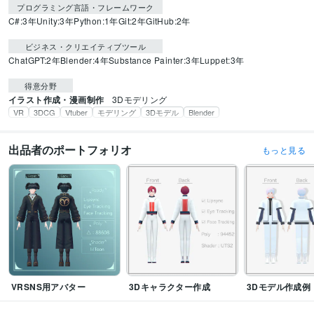
プログラミング言語・フレームワーク
C#:3年
Unity:3年
Python:1年
Git:2年
GitHub:2年
ビジネス・クリエイティブツール
ChatGPT:2年
Blender:4年
Substance Painter:3年
Luppet:3年
得意分野
イラスト作成・漫画制作
3Dモデリング
VR
3DCG
Vtuber
モデリング
3Dモデル
Blender
出品者のポートフォリオ
もっと見る
VRSNS用アバター
3Dキャラクター作成
3Dモデル作成例