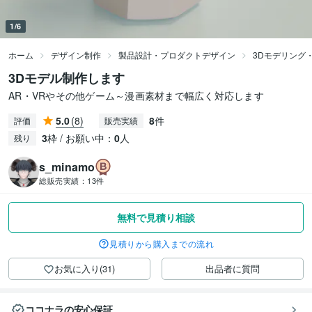
1/6
ホーム
デザイン制作
製品設計・プロダクトデザイン
3Dモデリング
3Dモデル制作します
AR・VRやその他ゲーム～漫画素材まで幅広く対応します
5.0
(8)
8
件
評価
販売実績
3
枠 / お願い中：
0
人
残り
s_minamo
総販売実績：
13件
無料で見積り相談
見積りから購入までの流れ
お気に入り(31)
出品者に質問
ココナラの安心保証