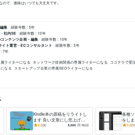
ので、連絡はいつでも大丈夫です。

・編集
経験年数 : 5年
ム・社内SE
経験年数 : 10年
Webコンテンツ企画・編集
経験年数 : 10年
ECサイト運営・ECコンサルタント
経験年数 : 3年
: 7年
専属ライターになる
ネットワーク技術関係の専属ライターになる
ココナラで受注
ーになる
スタートアップ企業の専属SEOライターになる
品紹介
ス
Kindle本の原稿をリライトし
各種ソ
ます 良い文章にし売上げを
をしま
伸ばそう。キレイな日本語は
ュアル
5.0
(3)
5,000
円
/60分
5.0
(1
評価されます