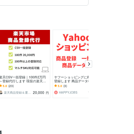
楽天CSV一括登録｜100件2万円
ヤフーショッピングに商品を一括
ヤフーショッピ
～登録代行します 現役の楽天商
登録します 商品データ移行 商
タを移行します
品担当者が大量登録やデータ移行
品登録代行 CSV一括登録
リ・Shopify・B
5.0
(23)
5.0
(3)
5.0
(4)
をスムーズに完了！
20,000
10,000
楽天商品登録＆運営サポート
HAPPYJOBS
HAPPYJOBS
円
円
価