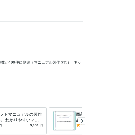
数が100件に到達（マニュアル製作含む）
ネッ
フトマニュアルの製作
商品紹介の記事書きます 商
す わかりやすいマニ
品紹介が得意で200記事以上
が自慢です。
執筆しています
2)
3,000
円
5.0
(111)
3,000
円