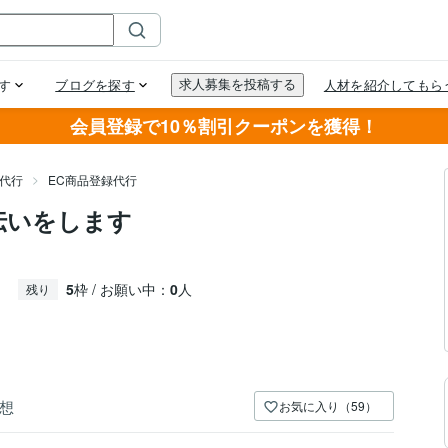
会員登録で10％割引クーポンを獲得！
用代行
EC商品登録代行
手伝いをします
5
枠 / お願い中：
0
人
残り
想
お気に入り（59）