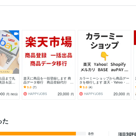
〜出品まで丸
楽天に商品を一括登録します 商
カラーミーショップから商品デー
英語＆設定
品データ移行 商品登録代行 C
タを移行します 楽天・Yahoo・Q
一緒に「最初
SV一括登録
oo10・Shopify・BASE など
5.0
(7)
5.0
(4)
！
000
20,000
20,000
HAPPYJOBS
HAPPYJOBS
円
/90分
円
円
った
8件
項目別評