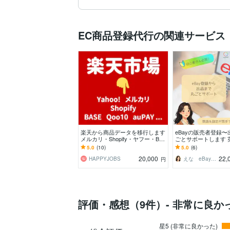
EC商品登録代行の関連サービス
楽天から商品データを移行します
eBayの販売者登録
メルカリ・Shopify・ヤフー・BA
ごとサポートします 
SE・Qoo10 など
が苦手でも大丈夫！
5.0
(10)
5.0
(6)
の壁」を解消します
20,000
22,
HAPPYJOBS
えな eBayスタートサポーター
円
評価・感想（9件）- 非常に良か
星5 (非常に良かった)