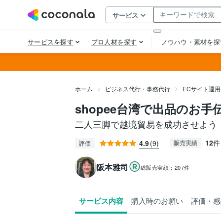
ホーム
ビジネス代行・事務代行
ECサイト運
shopee台湾で出品のお
二人三脚で越境貿易を成功させよう
12
件
4.9
(9)
販売実績
評価
阪本雅司
総販売実績：
207件
サービス内容
購入時のお願い
評価・感