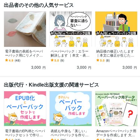
出品者のその他の人気サービス
電子書籍の表紙をペーパ
ペーパーバック：エラー
納品後の修正いたします
ーバック用にリメイクし
解決します ｜本文・表紙
｜本文に修正が生じた方
ます ｜シンプルなもので
のデータ入稿でお困りの
に｜即日対応可
4.9
(48)
5.0
(9)
5.0
(8)
よろしければ表紙デザイ
方に
3,000
3,000
3,000
ンもいたします
円
円
円
出版代行・Kindle出版支援の関連サービス
電子書籍のEPUBとペーパ
表紙も中身も「美しい」
Amazonペーパーバック用
ーバックセットで作りま
ペーパーバックを作りま
データを作成します 大切
す 原稿を読んでからきれ
す あなたの本を読んでか
な人に、あなたの想いを1
5.0
(12)
5.0
(26)
5.0
(71)