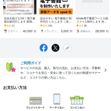
完全丸投げもOK！電子書
読みやすい 電子書籍の 制
Kindle電子書籍ワード入稿
籍出版代行します 面倒な
作代行 いたします ご依頼
ファイル制作します AI独
作業を丸投げ！らくらくKi
者様の原稿データをepub
特の表現を校正チェック
5.0
(1)
5.0
(16)
4.5
(8)
ndle出版代行サービス
電子書籍化いたします
付。アップロードできる
40,000
5,000
28,000
状態で納品
ナガーノ＠アフィリエイト歴19年目
ブランディング 出版専門家 街のウェブ屋
後藤あゆみKindleコンサル＆デザイン
円
円
円
ご利用ガイド
サービスの出品、購入、取引の流れ、お支払い方法・手数料
や、ココナラを安心・安全に使って頂くための制度やマナー
など、ココナラの使い方はこちら。
お支払い方法