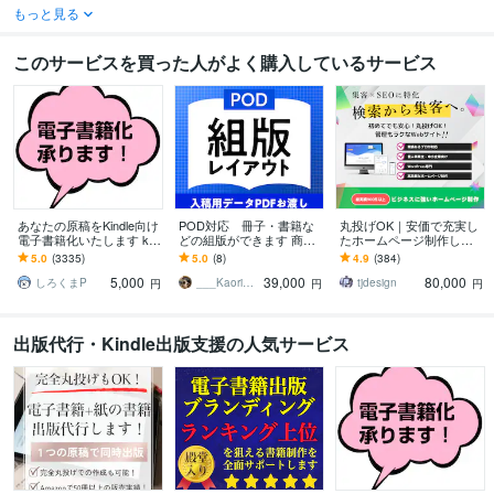
もっと見る
このサービスを買った人がよく購入しているサービス
あなたの原稿をKindle向け
POD対応 冊子・書籍な
丸投げOK｜安価で充実し
電子書籍化いたします kin
どの組版ができます 商用
たホームページ制作しま
dle出版用EPUB・KPF電子
OK！同人誌・自費出版な
す 検索から集客につなが
5.0
(3335)
5.0
(8)
4.9
(384)
書籍化代行
どをサポートします。
る本格WEB制作
5,000
39,000
80,000
しろくまP
___Kaori___
tjdesign
円
円
円
出版代行・Kindle出版支援の人気サービス