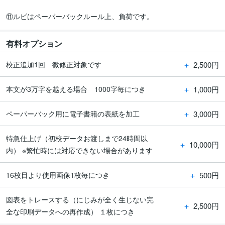
⑪ルビはペーパーバックルール上、負荷です。
有料オプション
＋
2,500円
校正追加1回 微修正対象です
＋
1,000円
本文が3万字を越える場合 1000字毎につき
＋
3,000円
ペーパーバック用に電子書籍の表紙を加工
特急仕上げ（初校データお渡しまで24時間以
＋
10,000円
内） ※繁忙時には対応できない場合があります
＋
500円
16枚目より使用画像1枚毎につき
図表をトレースする（にじみが全く生じない完
＋
2,500円
全な印刷データへの再作成） １枚につき