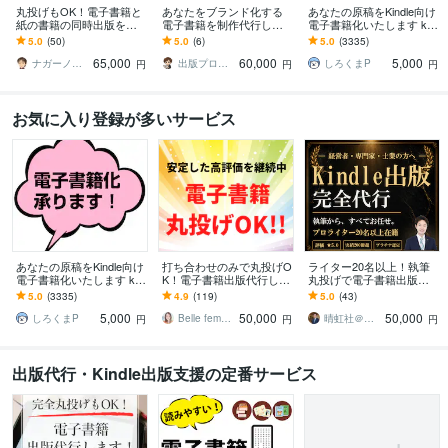
丸投げもOK！電子書籍と
あなたをブランド化する
あなたの原稿をKindle向け
紙の書籍の同時出版をし
電子書籍を制作代行しま
電子書籍化いたします kin
ます １つの原稿から電子
す ランキング上位のKindl
dle出版用EPUB・KPF電子
5.0
(50)
5.0
(6)
5.0
(3335)
書籍と紙の書籍（POD出
e本制作を限定価格で提供
書籍化代行
65,000
60,000
5,000
版）を代行します
します！
ナガーノ＠アフィリエイト歴19年目
出版プロデューサーＹ
しろくまP
円
円
円
お気に入り登録が多いサービス
あなたの原稿をKindle向け
打ち合わせのみで丸投げO
ライター20名以上！執筆
電子書籍化いたします kin
K！電子書籍出版代行しま
丸投げで電子書籍出版し
dle出版用EPUB・KPF電子
す あなただけのオリジナ
ます 実績200冊超！丸投
5.0
(3335)
4.9
(119)
5.0
(43)
書籍化代行
ル電子書籍制作します
げでKindle出版、表紙もプ
5,000
50,000
50,000
ロが制作！
しろくまP
Belle femme出版 平野
晴虹社＠＂丸投げ＂書籍を執筆から制作代行
円
円
円
出版代行・Kindle出版支援の定番サービス