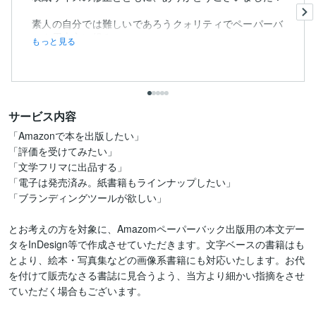
素人の自分では難しいであろうクォリティでペーパーバ
ック用本文に組み...
もっと見る
サービス内容
「Amazonで本を出版したい」

「評価を受けてみたい」

「文学フリマに出品する」

「電子は発売済み。紙書籍もラインナップしたい」

「ブランディングツールが欲しい」

とお考えの方を対象に、Amazomペーパーバック出版用の本文デー
タをInDesign等で作成させていただきます。文字ベースの書籍はも
とより、絵本・写真集などの画像系書籍にも対応いたします。お代
を付けて販売なさる書誌に見合うよう、当方より細かい指摘をさせ
ていただく場合もございます。
