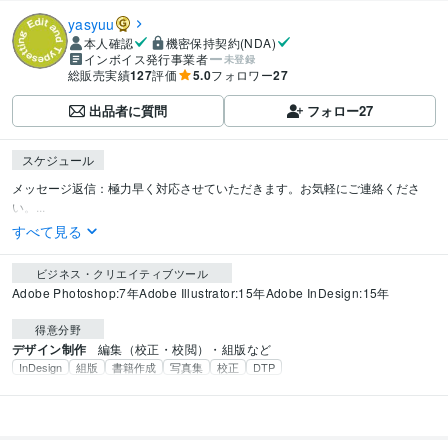
yasyuu
本人確認
機密保持契約(NDA)
インボイス発行事業者
未登録
総販売実績
127
評価
5.0
フォロワー
27
出品者に質問
フォロー
27
スケジュール
メッセージ返信：極力早く対応させていただきます。お気軽にご連絡くださ
い。...
すべて見る
ビジネス・クリエイティブツール
Adobe Photoshop:7年
Adobe Illustrator:15年
Adobe InDesign:15年
得意分野
デザイン制作
編集（校正・校閲）・組版など
InDesign
組版
書籍作成
写真集
校正
DTP