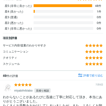
星5 (非常に良かった)
48件
星4 (良かった)
1件
星3 (普通)
0件
星2 (悪かった)
0件
星1 (非常に悪かった)
0件
項目別評価
サービス内容/提案のわかりやすさ
コミュニケーション
クオリティ
スケジュール
49
評価で絞り込む
件の評価
7月5日
miyabihrblabo
見積り相談
わからないことがあるたびに迅速に丁寧に対応して頂き、本当にあ
りがとうございました。

たくさんお手数をおかけしてしまいましたが、また、よろしくお願