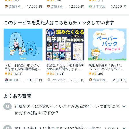
いなリフロー型・紙本を
ら作製！オリジナルの本
冊の本にして届けません
17,000
12,000
17,000
作成します
を出版代行します
か？
森猫まめ｜繊細さんの森猫出版
森猫まめ｜繊細さんの森猫出版
木下琴葉
円
円
円
このサービスを見た人はこちらもチェックしています
スピード納品！ポップで
読みたくなる！電子書籍ki
表紙も中身も「美しい」
目を惹く人物×動物描きま
ndleの表紙制作します 修
ペーパーバックを作りま
す 挿絵・動画・グッズな
正無制限 プロが売れる表
す あなたの本を読んでか
5.0
(1341)
5.0
(1198)
5.0
(26)
ど鮮やかな配色で個性を
紙デザイン ペーパーバッ
ら作製！オリジナルの本
10,000
7,000
12,000
出したい方へ
ク制作対応
を出版代行します
hoppe（ほっぺ）
ブランディング 出版専門家 街のウェブ屋
森猫まめ｜繊細さんの森猫出版
円
円
円
よくある質問
組版でとくにお願いしたいことがある場合、いつまでにお
伝えすればよいですか？
縦組みを横組みに変更するなどの対応は可能でしょうか？