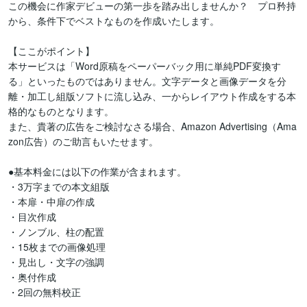
この機会に作家デビューの第一歩を踏み出しませんか？　プロ矜持
から、条件下でベストなものを作成いたします。

【ここがポイント】

本サービスは「Word原稿をペーパーバック用に単純PDF変換す
る」といったものではありません。文字データと画像データを分
離・加工し組版ソフトに流し込み、一からレイアウト作成をする本
格的なものとなります。

また、貴著の広告をご検討なさる場合、Amazon Advertising（Ama
zon広告）のご助言もいたせます。

●基本料金には以下の作業が含まれます。

・3万字までの本文組版

・本扉・中扉の作成

・目次作成

・ノンブル、柱の配置

・15枚までの画像処理

・見出し・文字の強調

・奥付作成

・2回の無料校正
