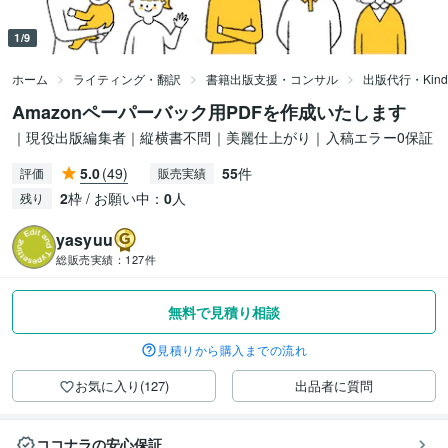
1/9
ホーム
ライティング・翻訳
書籍出版支援・コンサル
出版代行・Kin
Amazonペーパーバック用PDFを作成いたします
｜現役出版編集者｜縦横書不問｜美麗仕上がり｜入稿エラー0保証
5.0
(49)
55
件
評価
販売実績
2
枠 / お願い中：
0
人
残り
yasyuu
総販売実績：
127件
無料で見積り相談
見積りから購入までの流れ
お気に入り(127)
出品者に質問
ココナラの安心保証