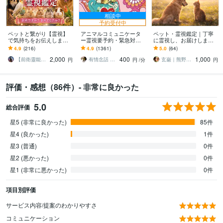
相談中
予約受付中
ペットと繋がり【霊視】
アニマルコミュニケータ
ペット・霊視鑑定｜丁寧
で気持ちをお伝えします
ー霊視要予約・緊急対応
に霊視し、お届けします
何を考えているのか、普
します ペットロスの魂を
ペット様が抱えている想
4.9
(216)
4.9
(1361)
5.0
(64)
段聞けない事がわかりま
深掘りし時空を超え生ま
い・気配・相性を知りた
2,000
400
1,000
す
れ変わり…響き伝えます
い方へ。
【前衛靈能者】ジャン
有情念話 ねるふ ﾋﾋﾞｷﾏﾉｽﾍﾞｼ
玄巌｜熊野直系 神降祈祷師
円
円
/分
円
評価・感想（86件）- 非常に良かった
5.0
総合評価
星5 (非常に良かった)
85件
星4 (良かった)
1件
星3 (普通)
0件
星2 (悪かった)
0件
星1 (非常に悪かった)
0件
項目別評価
サービス内容/提案のわかりやすさ
コミュニケーション