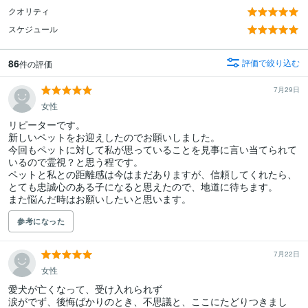
クオリティ
スケジュール
86
評価で絞り込む
件の評価
7月29日
女性
リピーターです。

新しいペットをお迎えしたのでお願いしました。

今回もペットに対して私が思っていることを見事に言い当てられて
いるので霊視？と思う程です。

ペットと私との距離感は今はまだありますが、信頼してくれたら、
とても忠誠心のある子になると思えたので、地道に待ちます。

また悩んだ時はお願いしたいと思います。
参考になった
7月22日
女性
愛犬が亡くなって、受け入れられず

涙がでず、後悔ばかりのとき、不思議と、ここにたどりつきまし