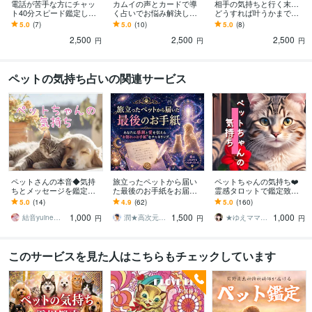
電話が苦手な方にチャッ
カムイの声とカードで導
相手の気持ちと行く末…
ト40分スピード鑑定しま
く占いでお悩み解決しま
どうすれば叶うかまで視
す 恋愛から仕事など幾つ
す 仕事・恋愛・家庭・不
ます 片思い、両思い、不
5.0
(7)
5.0
(10)
5.0
(8)
でも！時間内なら質問数
倫・同性愛…どんなご相
倫、同性愛…アイヌ末裔
2,500
2,500
2,500
無制限でお悩み鑑定
談も受け止めます
がカードでお伝え
円
円
円
ペットの気持ち占いの関連サービス
ペットさんの本音◆気持
旅立ったペットから届い
ペットちゃんの気持ち❤️
ちとメッセージを鑑定し
た最後のお手紙をお届け
霊感タロットで鑑定致し
ます 虹の橋の子も対応◆
します あなたに感謝と愛
ます 言葉がないからこそ
5.0
(14)
4.9
(62)
5.0
(160)
今どう思っているのか貴
を伝える“お別れのお手紙”
伝えたい気持ちがある‼️
1,000
1,500
1,000
方へのメッセージ！
をチャネリング
結音yuine◆霊感タロット鑑定
潤★高次元の声を届ける宇宙チャネラー
★ゆえママ＊スピリチュアル鑑定士★
円
円
円
このサービスを見た人はこちらもチェックしています