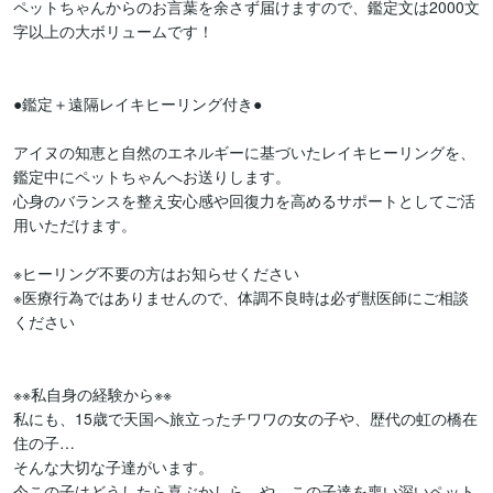
ペットちゃんからのお言葉を余さず届けますので、鑑定文は2000文
字以上の大ボリュームです！

●鑑定＋遠隔レイキヒーリング付き●

アイヌの知恵と自然のエネルギーに基づいたレイキヒーリングを、
鑑定中にペットちゃんへお送りします。

心身のバランスを整え安心感や回復力を高めるサポートとしてご活
用いただけます。

※ヒーリング不要の方はお知らせください

※医療行為ではありませんので、体調不良時は必ず獣医師にご相談
ください

※※私自身の経験から※※

私にも、15歳で天国へ旅立ったチワワの女の子や、歴代の虹の橋在
住の子…

そんな大切な子達がいます。

今この子はどうしたら喜ぶかしら…や、この子達を喪い深いペット