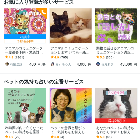
お気に入り登録が多いサービス
相談中
予約受付中
アニマルコミュニケータ
アニマルコミュニケーシ
動物と話せるアニマルコ
ー霊視要予約・緊急対応
ョンします いつも一緒に
ミュニケーション講座し
します ペットロスの魂を
過ごすあの子の気持ち、
ます ペットの声聞いてみ
4.9
(1361)
4.9
(765)
5.0
(350)
深掘りし時空を超え生ま
知りたくないですか？
ませんか？独学でできる
400
4,000
43,000
れ変わり…響き伝えます
動画講座
有情念話 ねるふ ﾋﾋﾞｷﾏﾉｽﾍﾞｼ
みぃちゃん★アニマルコミュニケーター
長月あき（aki）
円
/分
円
円
ペットの気持ち占いの定番サービス
満枠対応中
24時間以内に亡くなった
ペットの意識と繋がっ
あなたのペットの気持ち
ペットの気持ちを霊視し
て、気持ちをお伝えしま
をわかりやすくお伝えし
ます 6000文字以上で、大
す 家族の気持ちを知っ
ます 【お手軽版】〜あな
4.9
(79)
5.0
(4)
5.0
(66)
切なあの子との対話をお
て、もっともっと絆を深
たと大切なペットの架け