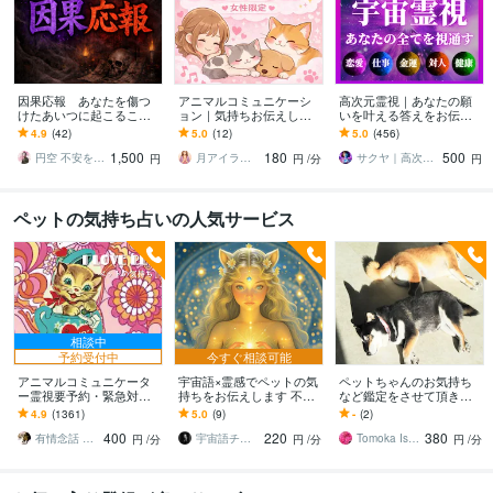
因果応報 あなたを傷つ
アニマルコミュニケーシ
高次元霊視｜あなたの願
けたあいつに起こること
ョン｜気持ちお伝えしま
いを叶える答えをお伝え
視ます 絶対に許せないと
す ペットの気持ちを読み
します 恋愛・仕事・金
4.9
(42)
5.0
(12)
5.0
(456)
思ってる、あなたの怒り
取りながら不安やモヤモ
運・人間関係など｜あな
1,500
180
500
晴らします
ヤを軽くします
たを願望成就へ導く霊視
円空 不安を解消する霊視タロット
月アイラ 心の絆創膏 女性専門
サクヤ｜高次元スピリット
円
円
/分
円
ペットの気持ち占いの人気サービス
相談中
予約受付中
今すぐ相談可能
アニマルコミュニケータ
宇宙語×霊感でペットの気
ペットちゃんのお気持ち
ー霊視要予約・緊急対応
持ちをお伝えします 不
など鑑定をさせて頂きま
します ペットロスの魂を
安・体調・あなたへの思
す 始めてペットちゃん鑑
4.9
(1361)
5.0
(9)
-
(2)
深掘りし時空を超え生ま
いをやさしくチャネリン
定をご依頼される方向け
400
220
380
れ変わり…響き伝えます
グ
のメニューです
有情念話 ねるふ ﾋﾋﾞｷﾏﾉｽﾍﾞｼ
宇宙語チャネラー＊アルシオーネ
Tomoka Iseyea
円
/分
円
/分
円
/分