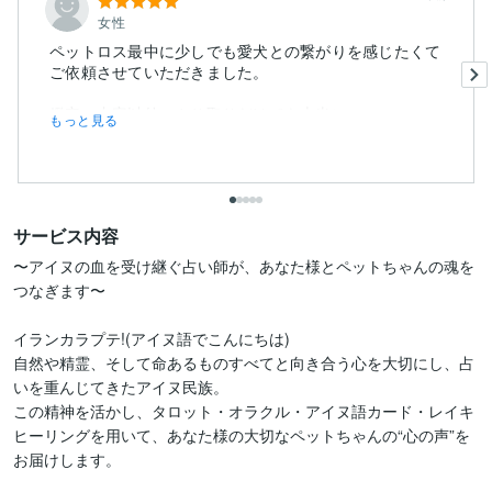
女性
ペットロス最中に少しでも愛犬との繋がりを感じたくて
ご依頼させていただきました。
鑑定の内容以外のやり取りだけでも本当に...
もっと見る
サービス内容
〜アイヌの血を受け継ぐ占い師が、あなた様とペットちゃんの魂を
つなぎます〜

イランカラプテ!(アイヌ語でこんにちは)

自然や精霊、そして命あるものすべてと向き合う心を大切にし、占
いを重んじてきたアイヌ民族。

この精神を活かし、タロット・オラクル・アイヌ語カード・レイキ
ヒーリングを用いて、あなた様の大切なペットちゃんの“心の声”を
お届けします。
