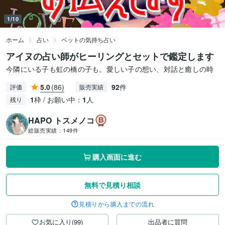
1/10
ホーム
占い
ペットの気持ち占い
アイヌの占い師がヒーリングとセットで鑑定します
今隣にいる子も虹の橋の子も。愛しい子の想い、対話と癒しの時
5.0
(86)
92
件
評価
販売実績
1
枠 / お願い中：
1
人
残り
HAPO トスメノコ
総販売実績：
149件
購入画面に進む
無料で見積り相談
見積りから購入までの流れ
お気に入り(99)
出品者に質問