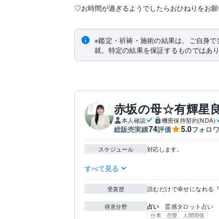
♡お時間が過ぎるようでしたらおひねりをお願
※鑑定・祈祷・施術の結果は、ご自身で
就、特定の結果を保証するものではあ
赤坂の母☆有輝星
本人確認
機密保持契約(NDA)
74
5.0
総販売実績
評価
フォロ
スケジュール
対応します。

すべて見る
読むだけで幸せになれる
受賞歴
占い
霊感タロット占い
得意分野
仕事 恋愛 人間関係