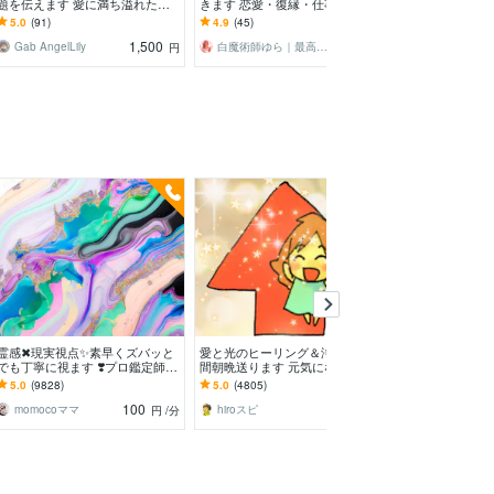
題を伝えます 愛に満ち溢れた生
きます 恋愛・復縁・仕事・人間
から詳細鑑定し
活、金運に恵まれた生活手に入れ
関係 | 3,000字超えの鑑定書
わず。状況によ
5.0
(91)
4.9
(45)
5.0
(52)
ましょう！
ドバイスまで深
1,500
2,000
Gab AngelLily
白魔術師ゆら｜最高位光術統合師
円
円
満枠
霊感✖現実視点✨素早くズバッと
愛と光のヒーリング＆浄化、3日
8世代～【先祖
でも丁寧に視ます ❣️プロ鑑定師の
間朝晩送ります 元気になりた
格御供養いたし
総合鑑定⭐お気軽に✨魂をやわら
い、疲労や不安、浄化したい方へ
荼羅供養｜カル
5.0
(9828)
5.0
(4805)
5.0
(61)
かくかろやかに
毎日朝晩ヒーリング
水子供養・霊的
100
500
momocoママ
hiroスピ
円
/分
円