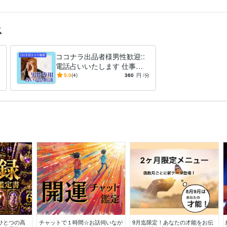
ス
ココナラ出品者様男性歓迎::
電話占いいたします 仕事・
人間関係・恋愛・人生総合リ
5.0
(4)
360
円
/分
ーディングします❗️
ひとつの高
チャットで１時間☆お話伺いなが
9月迄限定！あなたの才能をお伝