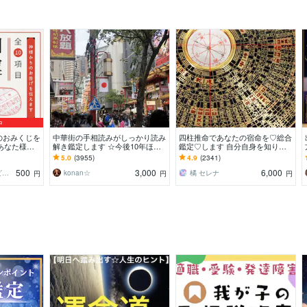
中
のおみくじを
中華街の手相読みがしっかり読み
四柱推命であなたの宿命を♡総合
あなた様が
解き鑑定します ☆今後10年ほど
鑑定♡します 自分自身を知りた
道しるべにな
の流れから、良い時期、悪い時期
い方に♡大ボリュームです
5.0
(3955)
4.9
(2341)
もお伝えします
500
3,000
6,000
コトハ ⸜❤︎⸝ 新サービス提供開始✨️
konan☆
橘 セレナ
円
円
円