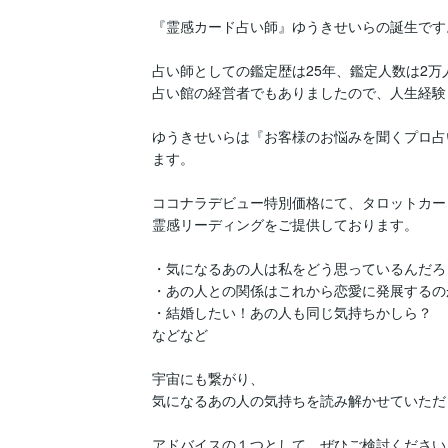
『霊感カード占い師』ゆうきせいらの誕生です。
占い師としての鑑定歴は25年、鑑定人数は2万
占い館の経営者でもありましたので、人生経験
ゆうきせいらは『お客様のお悩みを聞くプロ占
ます。

ココナラデビュー特別価格にて、タロットカー
霊感リーディングをご提供しております。

・気になるあの人は私をどう思っているんだろう
・あの人との関係はこれから恋愛に発展するのか
・結婚したい！あの人も同じ気持ちかしら？

などなど

宇宙にも繋がり、

気になるあの人の気持ちを読み解かせていただ
アドバイスの１つとして、ぜひご検討くださいま