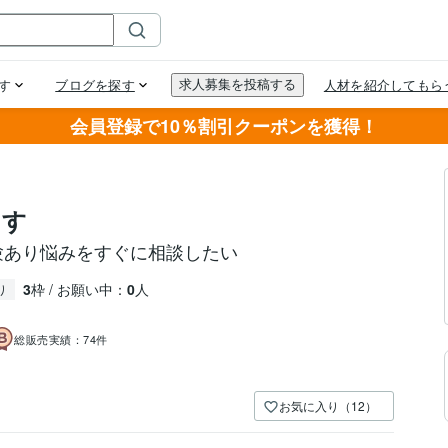
会員登録で10％割引クーポンを獲得！
ます
験あり悩みをすぐに相談したい
3
枠 / お願い中：
0
人
り
総販売実績：
74件
お気に入り（12）