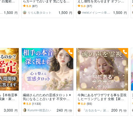
 白魔術師
らカードで占います 気になるこ
えし個性を光らせます オプショ
６枚PDF納
との深掘りや開運に導くメッセー
ンで恋愛・仕事・スピリチュア
5.0
(87)
5.0
(37)
ジをお伝えします
ル…魅力・強みを深堀り！
1,500
1,500
1,500
魔術師ゆら｜最高位光術統合師
りりん数タロット
meixiメイシー☆幸せ引き寄せる占い師
円
円
円
る【本格霊事
繊細さんのための霊感タロット✦
今胸にあるザワザワする事を霊視
現象・家
気になること占います 不安やモ
しヒーリングします 全般【家
地・人間関
ヤモヤを整理し、あなたの自分軸
族・人間関係・恋愛・自己肯定・
5.0
(1133)
5.0
(55)
払い
を整えます⭐️
目標・金運・仕事など】
3,000
240
200
Kurumi⭐️精霊占い
『おるおるー』波動アップヒーラー
円
円
/分
円
/分