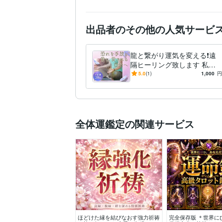
出品者のその他の人気サービ
龍と繋がり運気を変える❗️遠
隔ヒーリング致します 私は
幸せになれないとの思い込み
5.0
(1)
1,000
円
はリセットし龍の光で癒しま
す♡
全体運鑑定の関連サービス
ほどけた縁を結びなおす強力祈祷
完全保存版 ＊世界に