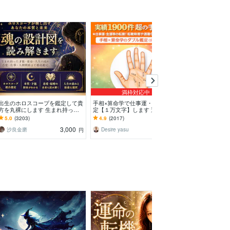
満枠対応中
出生のホロスコープを鑑定して貴
手相×算命学で仕事運・金運を鑑
病院に行くほど
方を丸裸にします 生まれ持った
定【１万文字】します 適職・転
方のお話を聞き
性質や傾向など、総合的に鑑定し
職・起業の時期を２０種類の線と
不調が続く方へ
5.0
(3203)
4.9
(2017)
5.0
(7885)
ていきます。
生年月日で徹底分析
エネルギー調整
3,000
3,500
沙良金磨
Desire yasu
円
円