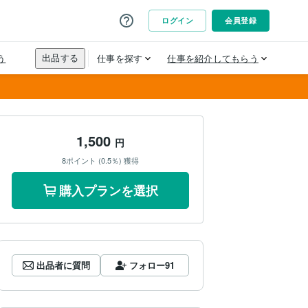
1,500
円
8ポイント (0.5％) 獲得
購入プランを選択
出品者に質問
フォロー
91