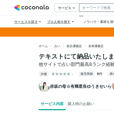
ホーム
占い
総合運鑑定
全体運鑑定
テキストにて納品いたし
他サイトで占い部門最高Sランク経
0
件
-
販売実績
残
評価
赤坂の母☆有輝星良ゆうきせいら
サービス内容
購入時のお願い