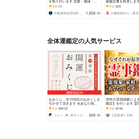
を執り行います 恋愛・復縁・人
級鑑定書を執筆します
間関係・仕事・親子…あらゆる縁
が贈る至高の運命録・
5.0
(1)
5.0
(20)
を結なおします。
品
1,500
水氣御神波霊術師 ｜結愛
白
円
全体運鑑定の人気サービス
満枠対応中
おみくじ：全10項目のおみくじを
30年の霊視経験によ
引かせて頂きます ㊙あなた様が
鑑定】を行います 霊
この先どう進むかの道しるべにな
相・家系・先祖・土
5.0
(6612)
5.0
(418)
さってください！
係・悪縁・因縁・厄
500
コトハ ⸜❤︎⸝ 新サービス提供開始✨️
【霊能者】天晴
円