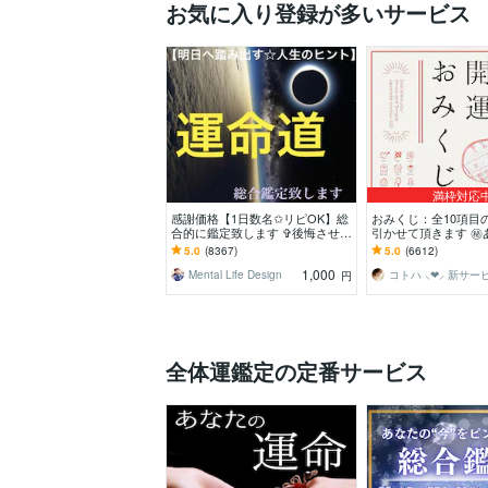
お気に入り登録が多いサービス
満枠対応
感謝価格【1日数名✩リピOK】総
おみくじ：全10項目
合的に鑑定致します ✞後悔させま
引かせて頂きます ㊙
せん【未来を良くする✩人生のヒ
この先どう進むかの
5.0
(8367)
5.0
(6612)
ント】アドバイス付
さってください！
1,000
Mental Life Design
円
全体運鑑定の定番サービス