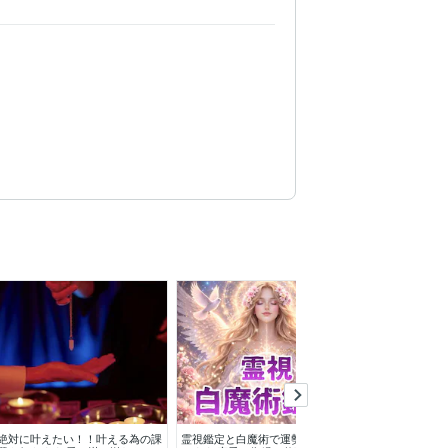
絶対に叶えたい！！叶える為の課
霊視鑑定と白魔術で運勢を読み解
霊感タロットで1