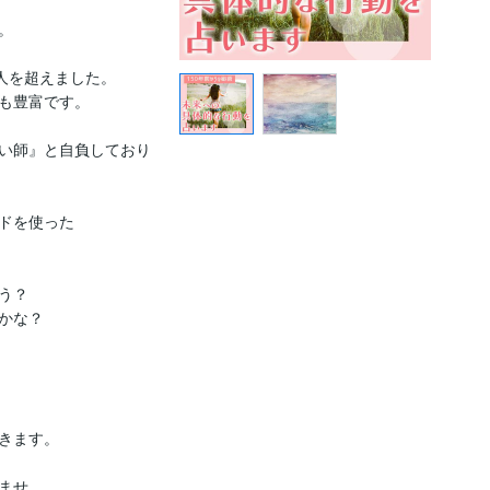


人を超えました。

も豊富です。

い師』と自負しており
ドを使った

？

な？

きます。

せ。
