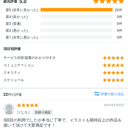
5.0
総合評価
星5 (非常に良かった)
22件
星4 (良かった)
0件
星3 (普通)
0件
星2 (悪かった)
0件
星1 (非常に悪かった)
0件
項目別評価
サービス内容/提案のわかりやすさ
コミュニケーション
クオリティ
スケジュール
22
評価で絞り込む
件の評価
2024年4月22日
ひなると
見積り相談
3回目の利用でしたが本当に丁寧で、イラストも期待以上の作品を
描いて頂けて大変満足です！
