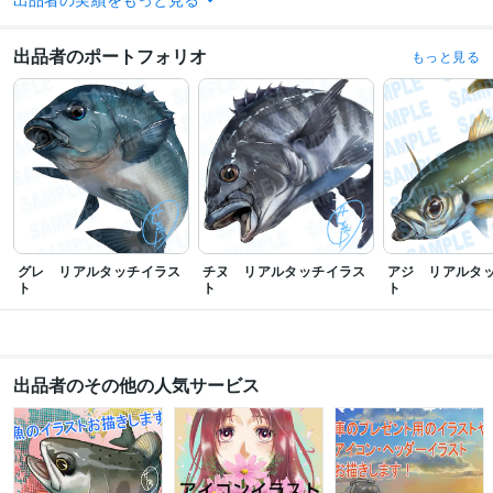
HP
仕事
イラスト作成・漫画制作
車　カラーイラスト
出品者のポートフォリオ
車
プレゼント
アイコン
仕事
Web
もっと見る
グレ リアルタッチイラス
チヌ リアルタッチイラス
アジ リアルタ
ト
ト
ト
出品者のその他の人気サービス