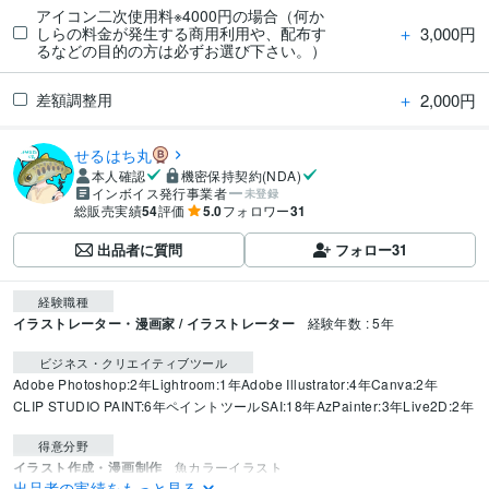
アイコン二次使用料※4000円の場合（何か
＋
3,000円
しらの料金が発生する商用利用や、配布す
るなどの目的の方は必ずお選び下さい。）
＋
2,000円
差額調整用
せるはち丸
本人確認
機密保持契約(NDA)
インボイス発行事業者
未登録
総販売実績
54
評価
5.0
フォロワー
31
出品者に質問
フォロー
31
経験職種
イラストレーター・漫画家 / イラストレーター
経験年数 : 5年
ビジネス・クリエイティブツール
Adobe Photoshop:2年
Lightroom:1年
Adobe Illustrator:4年
Canva:2年
CLIP STUDIO PAINT:6年
ペイントツールSAI:18年
AzPainter:3年
Live2D:2年
得意分野
イラスト作成・漫画制作
魚カラーイラスト
出品者の実績をもっと見る
魚
釣り
イラスト
プレゼント
動物
ステッカー
アイコン
ヘッダー