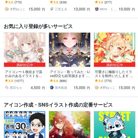
商用利用＆二次利用込
きます イリアム、サム
します 商用可！似顔絵・
5.0
(775)
5.0
(338)
4.9
(277)
み！ミニキャラは小物２
ネ、live2D、YouTube、歌
ブログ・インスタ・動画
15,000
13,000
10,000
点まで無料！★
ってみたも
配信サムネ等用途様々！
木野ねっこ
三笠える
96no くろの
円
円
円
お気に入り登録が多いサービス
満枠対応中
満枠対応中
アイコン〜１枚絵まで温
アイコン・歌ってみた・Li
可愛さに極振りしたイラ
かみのあるイラストを描
ve2D立ち絵等描きます ち
ストを制作いたします ★
きます ★ココナラ自体が
びキャラや配信用イラス
商用利用＆二次利用込
5.0
(1077)
5.0
(886)
5.0
(775)
初めての方も、お気軽に
ト等、幅広く制作してい
み！ミニキャラは小物２
4,500
15,000
15,000
ご相談ください♪★
ます！
点まで無料！★
黒豆ちゃ
茶木藍波
木野ねっこ
円
円
円
アイコン作成・SNSイラスト作成の定番サービス