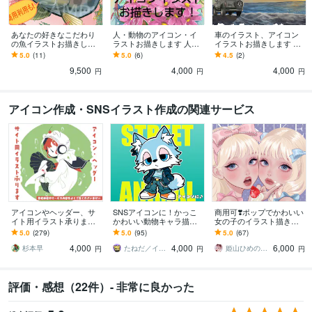
あなたの好きなこだわり
人・動物のアイコン・イ
車のイラスト、アイコン
の魚イラストお描きしま
ラストお描きします 人間
イラストお描きします 車
す 田舎で釣りばかりして
から動物までお好きなも
好きだからホイールエア
5.0
(11)
5.0
(6)
4.5
(2)
いたから描ける魚イラス
のを形にします！
ロにも拘ったイラスト提
9,500
4,000
4,000
トお描きします。
供できます！
円
円
円
アイコン作成・SNSイラスト作成の関連サービス
アイコンやヘッダー、サ
SNSアイコンに！かっこ
商用可❣️ポップでかわいい
イト用イラスト承ります
かわいい動物キャラ描き
女の子のイラスト描きま
SNS用やバナー用画像等
ます ストリート系！かっ
す 配信背景／アイコン／
5.0
(279)
5.0
(95)
5.0
(67)
に！ゆるいイラストで個
こかわいい動物キャラ作
ヘッダー／一枚絵／グッ
4,000
4,000
6,000
性を出せます
成｜修正無制限
ズ／プレゼントにも
杉本早
たねだ／イラストレーター
姫山ひめのすけ
円
円
円
評価・感想（22件）- 非常に良かった