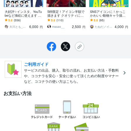
大好評✨インスタ、YouTu
5枠限定！アイコン半額で
SNSアイコンに！かっこ
beなど挿絵に使えます イ
描きます クオリティには
かわいい動物キャラ描き
ンスタ『フィード投稿』Y
自信ありなのでお任せく
ます ストリート系！かっ
5.0
(556)
5.0
(110)
5.0
(95)
ouTubeの動画、アイコン
ださい！
こかわいい動物キャラ作
6,000
2,500
4,000
に✨️
成｜修正無制限
大川とも_イラストレーター
masao__
たねだ／イラストレーター
円
円
円
ご利用ガイド
サービスの出品、購入、取引の流れ、お支払い方法・手数料
や、ココナラを安心・安全に使って頂くための制度やマナー
など、ココナラの使い方はこちら。
お支払い方法