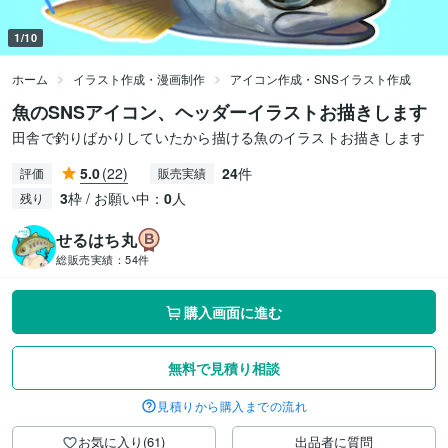
1/10
ホーム
イラスト作成・漫画制作
アイコン作成・SNSイラスト作成
魚のSNSアイコン、ヘッダーイラストお描きします
田舎で釣りばかりしていたから描ける魚のイラストお描きします
5.0
(22)
24
件
評価
販売実績
3
枠 / お願い中：
0
人
残り
せるはち丸
総販売実績：
54件
購入画面に進む
無料で見積り相談
見積りから購入までの流れ
お気に入り(61)
出品者に質問