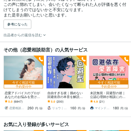
この声に惚れてしまい、会いたくなって断られた人が評価を悪く付
けてしまうのではないかと不安になります。

また是非お願いしたいと思います。
参考になった
出品者からの返信を読む
その他（恋愛相談助言）の人気サービス
今すぐ相談可能
今すぐ相談可能
予約受付中
予約受付中
恋愛アドバイスのプロが
自由すぎる彼｜掴めない
未読無視・回避型の彼｜
あなたのお悩みを受け止
回避依存の本音を解読し
公認心理師が相談にのり
めます 2019年約1900件の
ます 音信不通や既読・未
ます 音信不通や既読スル
5.0
(6847)
5.0
(200)
4.9
(21)
相談、あなたに最適なア
読スルー等｜謎行動の理
ー。回避依存の彼の心理
260
160
180
ドバイスします
由を電話で解明✧
がわかります
恋愛相談アドバイザー 艶子
リョウ｜恋愛心理のエキスパート
マインドレジリエンス
円
/分
円
/分
円
/分
お気に入り登録が多いサービス