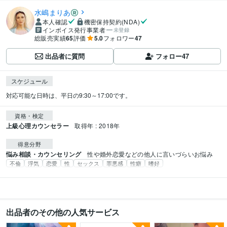
水嶋まりあ
本人確認
機密保持契約(NDA)
インボイス発行事業者
未登録
総販売実績
65
評価
5.0
フォロワー
47
出品者に質問
フォロー
47
スケジュール
対応可能な日時は、平日の9:30～17:00です。
資格・検定
上級心理カウンセラー
取得年 : 2018年
得意分野
悩み相談・カウンセリング
性や婚外恋愛などの他人に言いづらいお悩み
不倫
浮気
恋愛
性
セックス
罪悪感
性癖
嗜好
出品者のその他の人気サービス