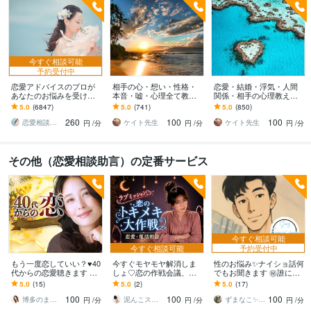
今すぐ相談可能
予約受付中
恋愛アドバイスのプロが
相手の心・想い・性格・
恋愛・結婚・浮気・人間
あなたのお悩みを受け止
本音・嘘・心理全て教え
関係・相手の心理教えま
めます 2019年約1900件の
ます 片想いや恋愛で相手
す 本当に知りたい方！相
5.0
(6847)
5.0
(741)
5.0
(850)
相談、あなたに最適なア
の心がわかれば正しい行
手の本音はこれです！最
260
100
100
ドバイスします
動がとれます！
後に来てください！
恋愛相談アドバイザー 艶子
ケイト先生
ケイト先生
円
/分
円
/分
円
/分
その他（恋愛相談助言）の定番サービス
今すぐ相談可能
今すぐ相談可能
予約受付中
もう一度恋していい？♥️40
今すぐモヤモヤ解消しま
性のお悩み✨ナイショ話何
代からの恋愛聴きます 熟
しょ♡恋の作戦会議、開
でもお聞きます ㊙️誰にも
年愛/浮気不倫/セフレ/子連
きます マッチングアプ
話せない！誰かに聞いて
5.0
(15)
5.0
(2)
5.0
(17)
れ/シニアの性/恋愛経験が
リ・LINE・恋愛の距離感
欲しい！話したいを叶え
100
100
100
ない
を一緒に整理します♡
ます。
博多のまろん✤あなたの心がほどける時間✨
泥んこスピリチュアル♡麻弥（まや）
ずまなこ✨FP
円
/分
円
/分
円
/分