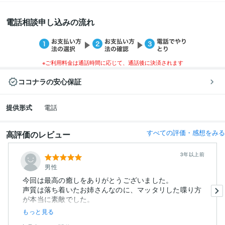
電話相談申し込みの流れ
※ご利用料金は通話時間に応じて、通話後に決済されます
ココナラの安心保証
提供形式
電話
すべての評価・感想をみる
高評価のレビュー
3年以上前
男性
今回は最高の癒しをありがとうございました。
声質は落ち着いたお姉さんなのに、マッタリした喋り方
が本当に素敵でした。
...
もっと見る