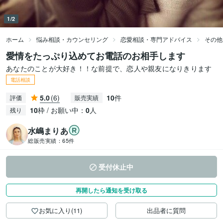
1/2
ホーム
悩み相談・カウンセリング
恋愛相談・専門アドバイス
その他
愛情をたっぷり込めてお電話のお相手します
あなたのことが大好き！！な前提で、恋人や親友になりきります
電話相談
5.0
(6)
10
件
評価
販売実績
10
枠 / お願い中：
0
人
残り
水嶋まりあ
総販売実績：
65件
受付休止中
再開したら通知を受け取る
お気に入り(11)
出品者に質問