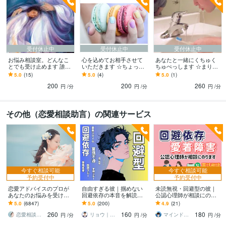
受付休止中
受付休止中
受付休止中
お悩み相談室。どんなこ
心を込めてお相手させて
あなたと一緒にくちゅく
とでも受け止めます 誰に
いただきます ☆ちょっと
ちゅぺっします ☆まりあ
も言えない悩みやモヤモ
したお悩みや雑談はこち
と電話 de 歯磨き♪☆
5.0
(15)
5.0
(4)
5.0
(1)
ヤ… 外に出してみません
らへ☆
200
200
260
か
円
/分
円
/分
円
/分
その他（恋愛相談助言）の関連サービス
今すぐ相談可能
今すぐ相談可能
予約受付中
予約受付中
恋愛アドバイスのプロが
自由すぎる彼｜掴めない
未読無視・回避型の彼｜
あなたのお悩みを受け止
回避依存の本音を解読し
公認心理師が相談にのり
めます 2019年約1900件の
ます 音信不通や既読・未
ます 音信不通や既読スル
5.0
(6847)
5.0
(200)
4.9
(21)
相談、あなたに最適なア
読スルー等｜謎行動の理
ー。回避依存の彼の心理
260
160
180
ドバイスします
由を電話で解明✧
がわかります
恋愛相談アドバイザー 艶子
リョウ｜恋愛心理のエキスパート
マインドレジリエンス
円
/分
円
/分
円
/分