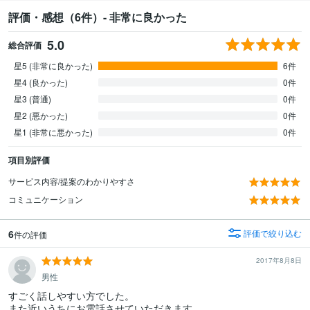
評価・感想（6件）- 非常に良かった
5.0
総合評価
星5 (非常に良かった)
6件
星4 (良かった)
0件
星3 (普通)
0件
星2 (悪かった)
0件
星1 (非常に悪かった)
0件
項目別評価
サービス内容/提案のわかりやすさ
コミュニケーション
6
評価で絞り込む
件の評価
2017年8月8日
男性
すごく話しやすい方でした。

また近いうちにお電話させていただきます。