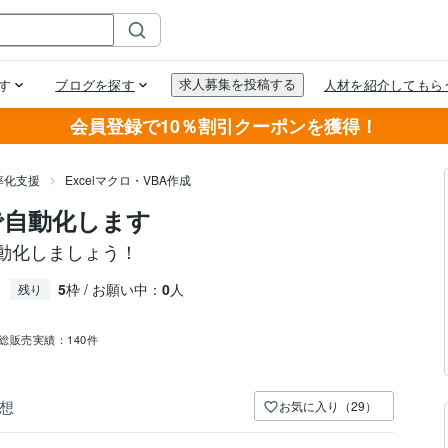
会員登録で10％割引クーポンを獲得！
率化支援
Excelマクロ・VBA作成
)で自動化します
自動化しましょう！
5
枠 / お願い中：
0
人
残り
総販売実績：
140件
想
お気に入り（29）