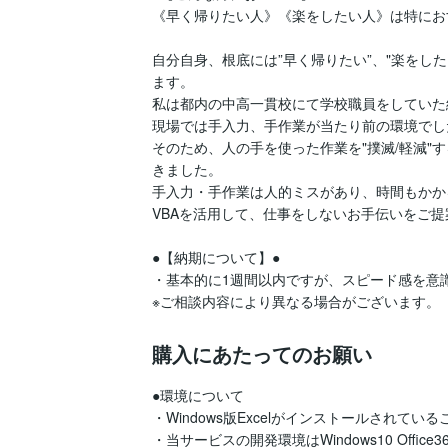
《早く帰りたい人》《楽をしたい人》は特にお
自分自身、根底には”早く帰りたい”、"楽をし
ます。

私は都内の中高一貫校にて学校職員をしていた
現場では手入力、手作業が当たり前の環境でした
そのため、人の手を使った作業を"撲滅/軽減"
きました。

手入力・手作業は人的ミスがあり、時間もかか
VBAを活用して、仕事をしないお手伝いをご提
●【納期について】●

・基本的に1週間以内ですが、スピード感を意識
購入にあたってのお願い
●環境について

・Windows版Excelがインストールされてい
・当サービスの開発環境はWindows10 Office