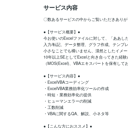
サービス内容
〇数あるサービスの中からご覧いただきありが
●【サービス概要】●

今お使いのExcelファイルに対して、「ああし
入力/転記、データ整理、グラフ作成、テンプ
小さなことでも構いません、漠然としたイメー
10年以上SEとしてExcelと向き合ってきた
（MOS(Excel)、VBAエキスパートを保有して
●【サービス内容】●

・ExcelVBAコーディング

・ExcelVBA業務効率化ツールの作成

・時短・業務効率化の提供

・ヒューマンエラーの削減

・工数削減

・VBAに関するQA、解説、小ネタ等

●【こんな方におススメ】●
