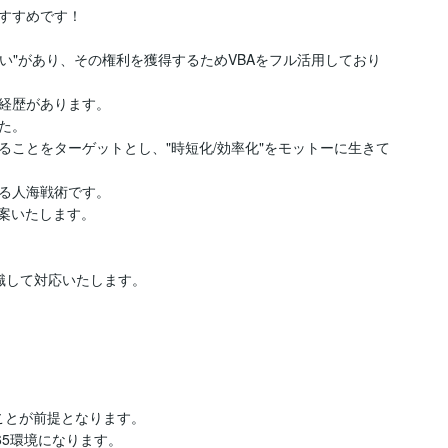
すすめです！

たい"があり、その権利を獲得するためVBAをフル活用しており
経歴があります。

。

することをターゲットとし、"時短化/効率化"をモットーに生きて
る人海戦術です。

案いたします。

して対応いたします。

ることが前提となります。

365環境になります。
