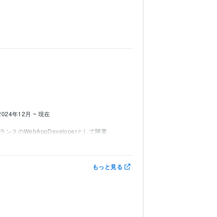
2024年12月 ~ 現在
ランスのWebAppDeveloperとして開業
もっと見る
e Cloud Platform:5年
Git:5年
GitHub:5年