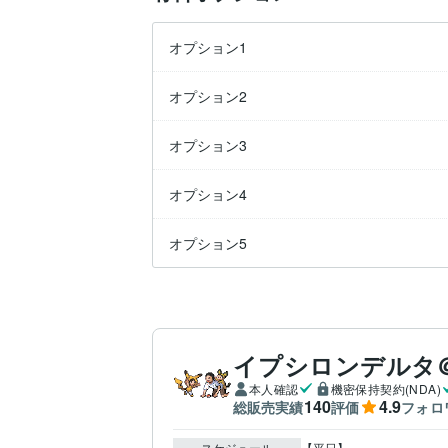
オプション1
オプション2
オプション3
オプション4
オプション5
イプシロンデルタ
本人確認
機密保持契約(NDA)
140
4.9
総販売実績
評価
フォロ
スケジュール
【平日】
