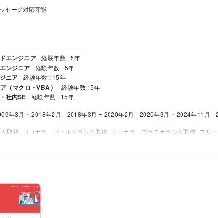
もメッセージ対応可能

ンドエンジニア
経験年数 : 5年
ドエンジニア
経験年数 : 5年
ンジニア
経験年数 : 15年
ニア（マクロ・VBA）
経験年数 : 5年
ム・社内SE
経験年数 : 15年
009年3月 ~ 2018年2月
2018年3月 ~ 2020年2月
2020年3月 ~ 2024年11月
ンク取得
ココナラ　ゴールドランク取得
ココナラ　プラチナランク取得
フリー
 スペシャリスト（MOS）
取得年 : 2014年
onal
取得年 : 2019年
年
Node.js:10年
React:10年
Firebase:5年
Python:5年
Google Apps Script:5年
Googl
5年
C++:5年
年
Google スプレッドシート:5年
PowerPoint:10年
Word:10年