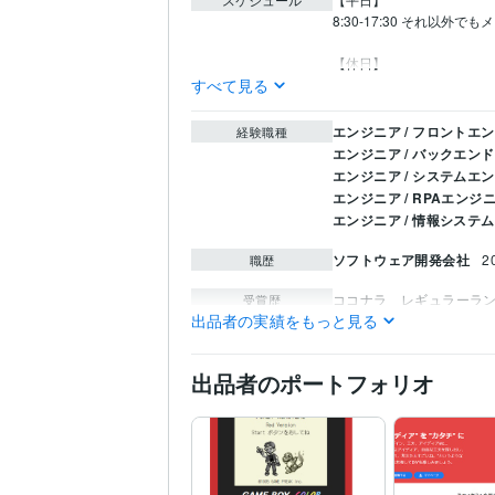
8:30-17:30 それ以外で
【休日】
すべて見る
エンジニア / フロントエ
経験職種
エンジニア / バックエン
エンジニア / システムエ
エンジニア / RPAエンジ
エンジニア / 情報システ
ソフトウェア開発会社
2
職歴
ココナラ　レギュラーラ
受賞歴
出品者の実績をもっと見る
マイクロソフト オフィス
資格・検定
VBAエキスパートProfessi
出品者のポートフォリオ
JavaScript:10年
VBA:10
プログラミング言
語・フレームワーク
Subversion:5年
C:5年
C#:
WordPress:1年
Excel:10
ビジネス・クリエイ
ティブツール