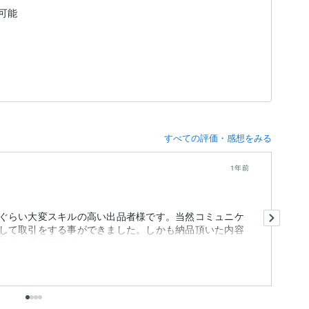
可能
すべての評価・感想をみる
1年前
今
ぐらい大変スキルの高い出品者様です。当然コミュニケ
して取引をする事ができました。しかも納品頂いた内容
をご提供頂きま...
出