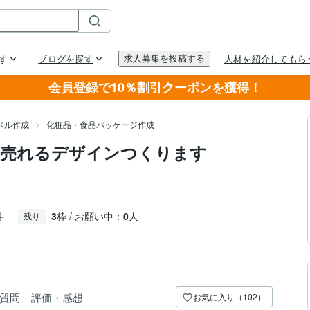
会員登録で10％割引クーポンを獲得！
ベル作成
化粧品・食品パッケージ作成
た売れるデザインつくります
件
3
枠 / お願い中：
0
人
残り
質問
評価・感想
お気に入り（102）