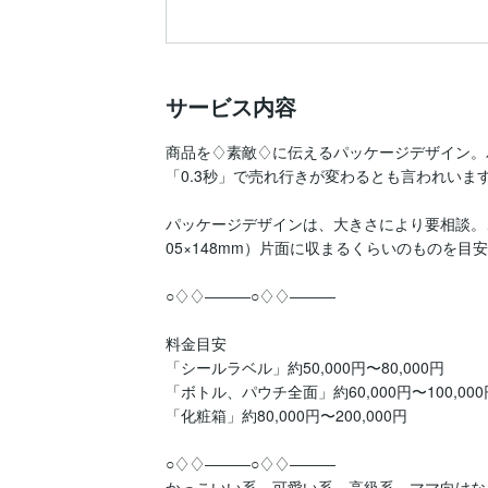
サービス内容
商品を♢素敵♢に伝えるパッケージデザイン。
「0.3秒」で売れ行きが変わるとも言われいます
パッケージデザインは、大きさにより要相談。
05×148mm）片面に収まるくらいのものを目安
○♢♢―――○♢♢―――

料金目安

「シールラベル」約50,000円〜80,000円

「ボトル、パウチ全面」約60,000円〜100,000円
「化粧箱」約80,000円〜200,000円

○♢♢―――○♢♢―――

かっこいい系、可愛い系、高級系、ママ向けなど