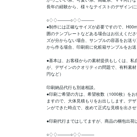
長年の経験から、様々なテイストのデザインに
○♢♢―――○♢♢―――

●制作には正確なサイズが必要ですので、H00
囲のテンプレートなどある場合はお伝えくださ
ズが分からない場合、サンプルの容器をお送り
から作る場合、印刷前に化粧箱サンプルをお送
●基本は、お客様からの素材提供もしくは、私
が、デザインのクオリティの問題で、有料素材をご
円など）

印刷納品代行も別途相談。

●印刷ご希望の方は、希望枚数（1000枚）を
ますので、大体見積もりをお出しします。デザ
ンができた時点で、改めて正式な見積を出させ
●印刷代行まではしてますが、商品の梱包出荷
○♢♢―――○♢♢―――
