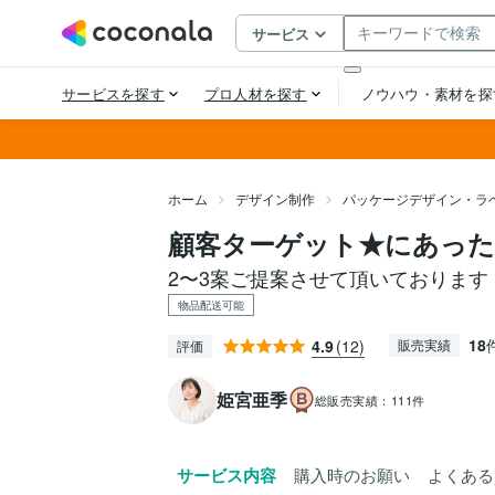
ホーム
デザイン制作
パッケージデザイン・ラ
顧客ターゲット★にあっ
2〜3案ご提案させて頂いております
物品配送可能
18
4.9
(12)
販売実績
評価
姫宮亜季
総販売実績：
111件
サービス内容
購入時のお願い
よくある