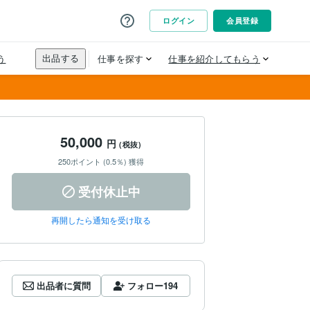
50,000
円
(税抜)
250ポイント (0.5％) 獲得
受付休止中
再開したら通知を受け取る
出品者に質問
フォロー
194