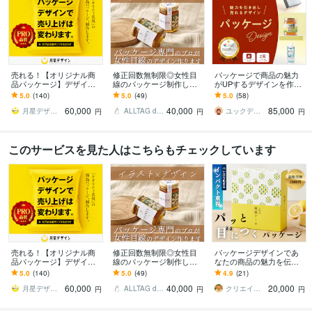
売れる！【オリジナル商
修正回数無制限◎女性目
パッケージで商品の魅力
品パッケージ】デザイン
線のパッケージ制作しま
がUPするデザインを作り
します Amazon・楽天で
す イラストレーターとし
ます ラベル、ノベルティ
5.0
(140)
5.0
(49)
5.0
(58)
ヒット続出！プロのデザ
ても活動する女性デザイ
も商品開発部出身の印刷
60,000
40,000
85,000
インで差をつける！
ナーが提案します
に詳しいプロにお任せ
月星デザイン Tsukiboshi
ALLTAG design アルターク
ユックデザイン｜YUKKU Design
円
円
円
このサービスを見た人はこちらもチェックしています
売れる！【オリジナル商
修正回数無制限◎女性目
パッケージデザインであ
品パッケージ】デザイン
線のパッケージ制作しま
なたの商品の魅力を伝え
します Amazon・楽天で
す イラストレーターとし
ます オリジナルイラスト
5.0
(140)
5.0
(49)
4.9
(21)
ヒット続出！プロのデザ
ても活動する女性デザイ
でのご準備も可能！パッ
60,000
40,000
20,000
インで差をつける！
ナーが提案します
と目を引くデザインに
月星デザイン Tsukiboshi
ALLTAG design アルターク
クリエイターズアパートメントチーム
円
円
円