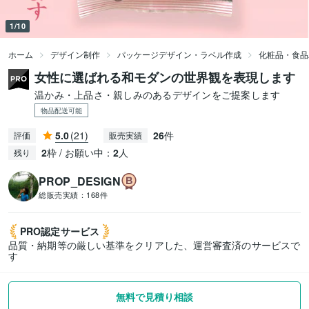
1/10
ホーム
デザイン制作
パッケージデザイン・ラベル作成
化粧品・食品
女性に選ばれる和モダンの世界観を表現します
温かみ・上品さ・親しみのあるデザインをご提案します
物品配送可能
5.0
(21)
26
件
評価
販売実績
2
枠 / お願い中：
2
人
残り
PROP_DESIGN
総販売実績：
168件
PRO認定
サービス
品質・納期等の厳しい基準をクリアした、運営審査済のサービスで
す
無料で見積り相談