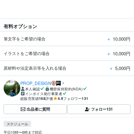
有料オプション
＋
10,000円
筆文字をご希望の場合
＋
10,000円
イラストをご希望の場合
＋
5,000円
原材料や法定表示等を入れる場合
PROP_DESIGN
本人確認
機密保持契約(NDA)
インボイス発行事業者
総販売実績
168
評価
4.9
フォロワー
131
出品者に質問
フォロー
131
スケジュール
平日10時〜6時まで対応
