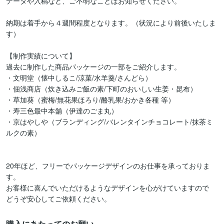
データや入稿など、ご不明なことはお知らせください。

納期は着手から４週間程度となります。（状況により前後いたしま
す）

【制作実績について】

過去に制作した商品パッケージの一部をご紹介します。

・文明堂（懐中しるこ/涼菓/水羊羹/さんどら）

・佃浅商店（炊き込みご飯の素/下町のおいしい生姜・昆布）

・草加葵（蜜梅/無花果ほろり/酪乳果/おかき各種 等）

・寿三色最中本舗（伊達のごま丸）

・京はやしや（ブランディング/バレンタインチョコレート/抹茶ミ
ルクの素）

20年ほど、フリーでパッケージデザインのお仕事を承っておりま
す。

お客様に喜んでいただけるようなデザインを心がけていますので

購入にあたってのお願い