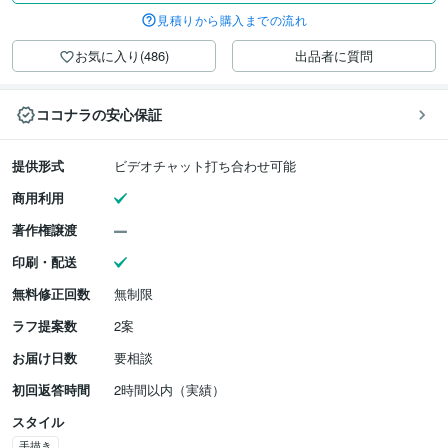
見積りから購入までの流れ
お気に入り(486)
出品者に質問
ココナラの安心保証
提供形式
ビデオチャット打ち合わせ可能
商用利用
著作権譲渡
印刷・配送
無料修正回数
無制限
ラフ提案数
2案
お届け日数
要相談
初回返答時間
2時間以内（実績）
スタイル
手描き