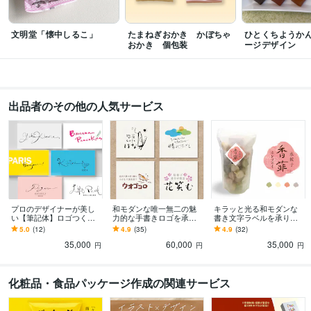
文明堂「懐中しるこ」
たまねぎおかき かぼちゃ
ひとくちようか
おかき 個包装
ージデザイン
出品者のその他の人気サービス
プロのデザイナーが美し
和モダンな唯一無二の魅
キラッと光る和モダンな
い【筆記体】ロゴつくり
力的な手書きロゴを承り
書き文字ラベルを承りま
ます 【名刺用のお名前】
ます 手書きで親しみやす
す 修正無制限、商品の魅
5.0
(12)
4.9
(35)
4.9
(32)
【店名ロゴ】【商品ロ
い、温かみのあるロゴを
力を引き出すラベルデザ
35,000
60,000
35,000
ゴ】にいかがでしょう？
丁寧に作ります
インです
円
円
円
化粧品・食品パッケージ作成の関連サービス