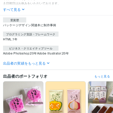
土日祝日はお休みをいただいております。
すべて見る
受賞歴
パッケージデザイン関連本に制作事例
プログラミング言語・フレームワーク
HTML:1年
ビジネス・クリエイティブツール
Adobe Photoshop:20年
Adobe Illustrator:20年
得意分野
出品者の実績をもっと見る
デザイン制作
パッケージデザイン
筆文字デザイン
デザイン
食品
和菓子
洋菓子
ブランド
飲食店
出品者のポートフォリオ
もっと見る