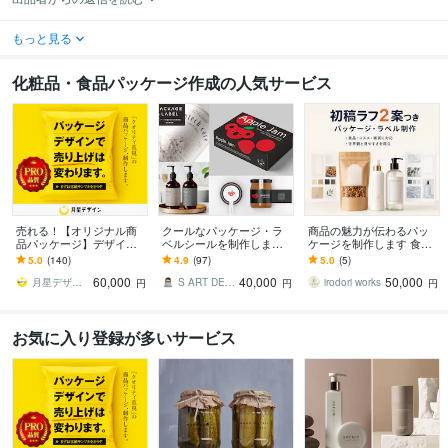
もっと見る
化粧品・食品パッケージ作成の人気サービス
売れる！【オリジナル商
クールなパッケージ・ラ
商品の魅力が伝わるパッ
品パッケージ】デザイン
ベルシールを制作します
ケージを制作します 食
します Amazon・楽天で
パッケージや容器に貼る
品・コスメ・雑貨向け｜
5.0
(140)
4.9
(97)
5.0
(5)
ヒット続出！プロのデザ
だけでワンランクアップ
方向性確認用ラフ2案つき
60,000
40,000
50,000
インで差をつける！
月星デザイン Tsukiboshi
S ART DESIGN
irodori works
円
円
円
お気に入り登録が多いサービス