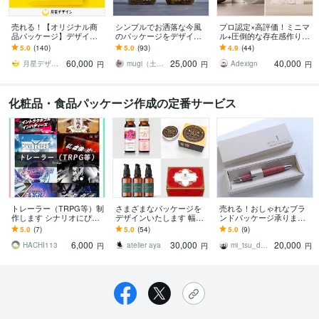
売れる！【オリジナル商
シンプルでお洒落な今風
プロ認定×高評価！ミニマ
品パッケージ】デザイン
のパッケージをデザイン
ル+圧倒的な存在感作りま
します Amazon・楽天で
します パケ買い・インス
す 上品+無駄のないデザイ
5.0
(140)
5.0
(93)
4.9
(44)
ヒット続出！プロのデザ
タ映えをモットーに大人
ンで、印象に残るパッケ
60,000
25,000
40,000
インで差をつける！
可愛くミニマルに
ージを作ります
月星デザイン Tsukiboshi
mugi（土日祝お休みです）
Adexign
円
円
円
化粧品・食品パッケージ作成の定番サービス
トレーラー（TRPG等）制
さまざまなパッケージを
売れる！おしゃれなブラ
作します シナリオにぴっ
デザインいたします 幅広
ンドパッケージ承ります
たりのデザインをお届け
いジャンルに対応可！丁
ラフ2案/修正無制限/AI込
5.0
(7)
5.0
(54)
5.0
(9)
します。
寧に対応いたします！
み/著作権譲渡/アフターサ
6,000
30,000
20,000
ポート
HACHI113
atelier aya
mi_tsu_design
円
円
円