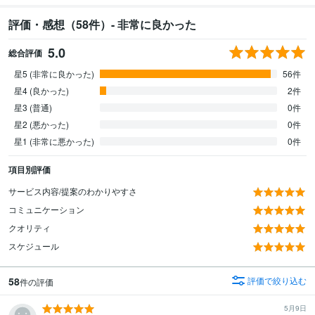
評価・感想（58件）- 非常に良かった
5.0
総合評価
星5 (非常に良かった)
56件
星4 (良かった)
2件
星3 (普通)
0件
星2 (悪かった)
0件
星1 (非常に悪かった)
0件
項目別評価
サービス内容/提案のわかりやすさ
コミュニケーション
クオリティ
スケジュール
58
評価で絞り込む
件の評価
5月9日