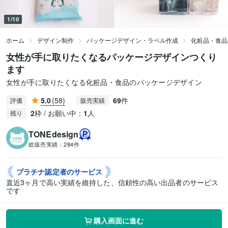
1/10
ホーム
デザイン制作
パッケージデザイン・ラベル作成
化粧品・食品
女性が手に取りたくなるパッケージデザインつくり
ます
女性が手に取りたくなる化粧品・食品のパッケージデザイン
5.0
(58)
69
件
評価
販売実績
2
枠 / お願い中：
1
人
残り
TONEdesign
総販売実績：
284件
プラチナ認定者の
サービス
直近3ヶ月で高い実績を維持した、信頼性の高い出品者のサービス
です
購入画面に進む