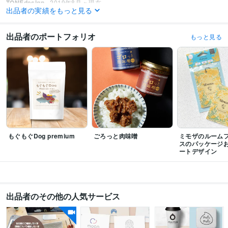
TONEdesign
2019年8月 ~ 現在
出品者の実績をもっと見る
受賞歴
ココナラにて2年連続プラチナランク継続中
出品者のポートフォリオ
もっと見る
資格・検定
カラーコーディネーター
取得年 : 2010年
ビジネス・クリエイティブツール
Adobe Illustrator:13年
Adobe Photoshop:13年
Procreate:5年
Canva:3年
STUDIO:0年
Adobe InDesign:1年
Wix:0年
得意分野
デザイン制作
パッケージデザイン
グラフィックデザイン
もぐもぐDog premium
ごろっと肉味噌
ミモザのルーム
食品
ペット
サプリメント
日用品
美容
飲食
スのパッケージ
ライティング・翻訳
商品ネーミング・キャッチコピー
ートデザイン
食品
ペット
日用品
広告
学歴
武蔵野美術大学
2004年3月 ~ 2008年2月
出品者のその他の人気サービス