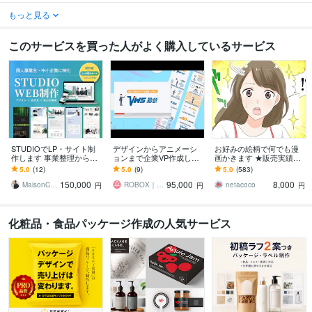
もっと見る
このサービスを買った人がよく購入しているサービス
STUDIOでLP・サイト制
デザインからアニメーシ
お好みの絵柄で何でも漫
作します 事業整理から導
ョンまで企業VP作成しま
画かきます ★販売実績・
線設計まで対応します
す ビジネスのあらゆる場
レビュー500件超★
5.0
(12)
5.0
(9)
5.0
(583)
面で使えるサービスプロ
150,000
95,000
8,000
モーション動画を
MaisonChic_2023
ROBOX｜アニメーション制作チーム
netacoco
円
円
円
化粧品・食品パッケージ作成の人気サービス