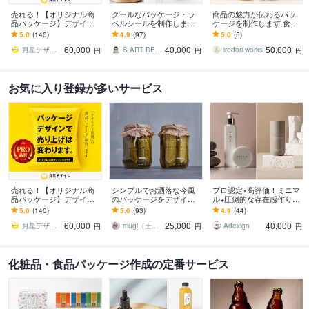
売れる！【オリジナル商
クールなパッケージ・ラ
商品の魅力が伝わるパッ
品パッケージ】デザイン
ベルシールを制作します
ケージを制作します 食
します Amazon・楽天で
パッケージや容器に貼る
品・コスメ・雑貨向け｜
5.0
(140)
4.9
(97)
5.0
(5)
ヒット続出！プロのデザ
だけでワンランクアップ
方向性確認用ラフ2案つき
60,000
40,000
50,000
インで差をつける！
月星デザイン Tsukiboshi
S ART DESIGN
irodori works
円
円
円
お気に入り登録が多いサービス
売れる！【オリジナル商
シンプルでお洒落な今風
プロ認定×高評価！ミニマ
品パッケージ】デザイン
のパッケージをデザイン
ル+圧倒的な存在感作りま
します Amazon・楽天で
します パケ買い・インス
す 上品+無駄のないデザイ
5.0
(140)
5.0
(93)
4.9
(44)
ヒット続出！プロのデザ
タ映えをモットーに大人
ンで、印象に残るパッケ
60,000
25,000
40,000
インで差をつける！
可愛くミニマルに
ージを作ります
月星デザイン Tsukiboshi
mugi（土日祝お休みです）
Adexign
円
円
円
化粧品・食品パッケージ作成の定番サービス