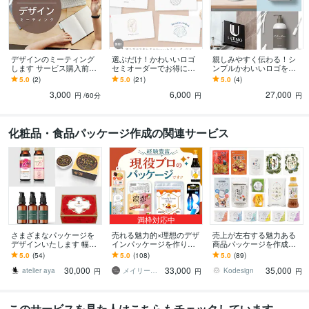
デザインのミーティング
選ぶだけ！かわいいロゴ
親しみやすく伝わる！シ
します サービス購入前の
セミオーダーでお得に作
ンプルかわいいロゴを作
ビデオチャットミーティ
ります かわいいロゴが短
ります Ai無料！かわいく
5.0
(2)
5.0
(21)
5.0
(4)
ングします
納期・低価格でできるセ
て親しみやすいロゴで愛
3,000
6,000
27,000
ミオーダーのサービス
されるブランドに
円
/60分
円
円
化粧品・食品パッケージ作成の関連サービス
満枠対応中
さまざまなパッケージを
売れる魅力的×理想のデザ
売上が左右する魅力ある
デザインいたします 幅広
インパッケージを作りま
商品パッケージを作成し
いジャンルに対応可！丁
す どんなデザインもお任
ます 商品の魅力を伝える
5.0
(54)
5.0
(108)
5.0
(89)
寧に対応いたします！
せ下さい！リピート率も
のがわからない方へ
30,000
33,000
35,000
高くて安心。
atelier aya
メイリーデザイン
Kodesign
円
円
円
このサービスを見た人はこちらもチェックしています