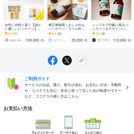
女性に自然と届く【温か
修正無制限！おしゃれな
シンプルで印象に残るパ
い優しいパッケージ】作
パッケージ・ラベル作り
ッケージをデザインいた
ります 新しいブランドや
ます コスメ・お菓子・ギ
します 想いや伝えたい事
5.0
(1)
5.0
(2)
5.0
(3)
商品を、これから世の中
フト等！贈りたくなるパ
をパッケージに。
100,000
25,000
110,000
へ届けていく方へ
ッケージ
utoto designs
エクリュデザイン
YD_STUDIO
円
円
円
ご利用ガイド
サービスの出品、購入、取引の流れ、お支払い方法・手数料
や、ココナラを安心・安全に使って頂くための制度やマナー
など、ココナラの使い方はこちら。
お支払い方法