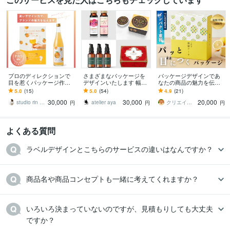
プロのディレクションで
さまざまなパッケージを
パッケージデザインであ
目を惹くパッケージ作り
デザインいたします 幅広
なたの商品の魅力を伝え
ます ラベル・スタンド
いジャンルに対応可！丁
ます オリジナルイラスト
5.0
(15)
5.0
(54)
4.9
(21)
袋・平袋・紙箱・スリー
寧に対応いたします！
でのご準備も可能！パッ
30,000
30,000
20,000
ブ箱・台紙・帯デザイン
と目を引くデザインに
studio rin rin_eika
atelier aya
クリエイターズアパートメントチーム
円
円
円
よくある質問
ラベルデザインとこちらのサービスの違いはなんですか？
商品名や商品コンセプトも一緒に考えてくれますか？
いろいろ決まっていないのですが、見積もりしても大丈夫
ですか？