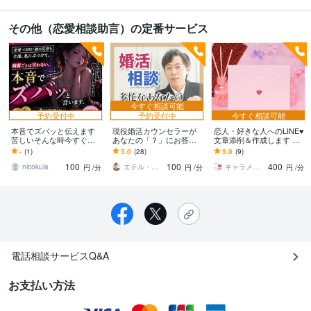
その他（恋愛相談助言）の定番サービス
今すぐ相談可能
予約受付中
予約受付中
今すぐ相談可能
本音でズバッと伝えます
現役婚活カウンセラーが
恋人・好きな人へのLINE♥️
苦しいそんな時今すぐで
あなたの「？」にお答え
文章添削＆作成します 恋
きる本気の恋愛相談
します 選択肢の１つとし
愛相談♥️送り方・返し方・
-
(1)
5.0
(28)
5.0
(9)
て相談所を考えている方
タイミング等もアドバイ
100
100
400
へ
ス♥️*✲
nicokula
エテル・エメ のりさん
キャラメルティー
円
/分
円
/分
円
/分
電話相談サービスQ&A
お支払い方法