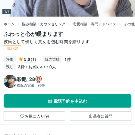
1/1
ホーム
悩み相談・カウンセリング
恋愛相談・専門アドバイス
その他
ふわっと心が暖まります
彼氏として優しく貴女を包む時間を贈ります
電話相談
5.0
(1)
1
件
評価
販売実績
3
枠 / お願い中：
0
人
残り
影艶_28
総販売実績：
96件
電話予約を申込む
お気に入り(9)
出品者に質問