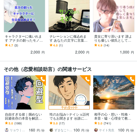
キャラクターに魂いれま
ナレーションに魂込めま
貴女に寄り添います 誰よ
す アナタの創ったモノを
す あなたの文字に言葉を
りも優しい彼氏として肯
魅せる物語に！
のせて届けます
定します！
4.7
(3)
4.0
(1)
4.9
(14)
2,000
2,000
1,000
円
円
円
その他（恋愛相談助言）の関連サービス
予約受付中
自由すぎる彼｜掴めない
性のお悩み✨ナイショ話何
相手の心・想い・性格・
回避依存の本音を解読し
でもお聞きます ㊙️誰にも
本音・嘘・心理全て教え
ます 音信不通や既読・未
話せない！誰かに聞いて
ます 片想いや恋愛で相手
5.0
(199)
5.0
(17)
5.0
(741)
読スルー等｜謎行動の理
欲しい！話したいを叶え
の心がわかれば正しい行
160
100
100
由を電話で解明✧
ます。
動がとれます！
リョウ｜恋愛心理のエキスパート
ずまなこ✨FP
ケイト先生
円
/分
円
/分
円
/分