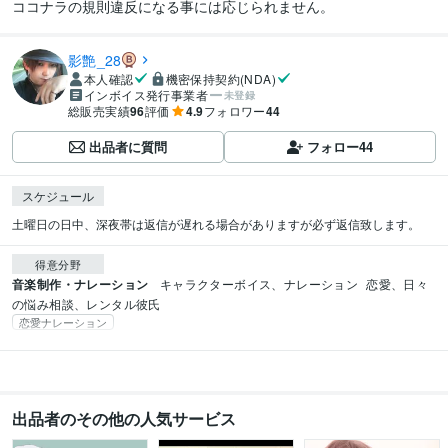
ココナラの規則違反になる事には応じられません。
影艶_28
本人確認
機密保持契約(NDA)
インボイス発行事業者
未登録
総販売実績
96
評価
4.9
フォロワー
44
出品者に質問
フォロー
44
スケジュール
土曜日の日中、深夜帯は返信が遅れる場合がありますが必ず返信致します。
得意分野
音楽制作・ナレーション
キャラクターボイス、ナレーション
恋愛、日々
の悩み相談、レンタル彼氏
恋愛ナレーション
出品者のその他の人気サービス