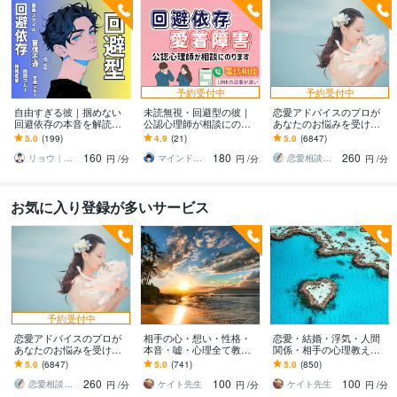
予約受付中
予約受付中
自由すぎる彼｜掴めない
未読無視・回避型の彼｜
恋愛アドバイスのプロが
回避依存の本音を解読し
公認心理師が相談にのり
あなたのお悩みを受け止
ます 音信不通や既読・未
ます 音信不通や既読スル
めます 2019年約1900件の
5.0
(199)
4.9
(21)
5.0
(6847)
読スルー等｜謎行動の理
ー。回避依存の彼の心理
相談、あなたに最適なア
160
180
260
由を電話で解明✧
がわかります
ドバイスします
リョウ｜恋愛心理のエキスパート
マインドレジリエンス
恋愛相談アドバイザー 艶子
円
/分
円
/分
円
/分
お気に入り登録が多いサービス
予約受付中
恋愛アドバイスのプロが
相手の心・想い・性格・
恋愛・結婚・浮気・人間
あなたのお悩みを受け止
本音・嘘・心理全て教え
関係・相手の心理教えま
めます 2019年約1900件の
ます 片想いや恋愛で相手
す 本当に知りたい方！相
5.0
(6847)
5.0
(741)
5.0
(850)
相談、あなたに最適なア
の心がわかれば正しい行
手の本音はこれです！最
260
100
100
ドバイスします
動がとれます！
後に来てください！
恋愛相談アドバイザー 艶子
ケイト先生
ケイト先生
円
/分
円
/分
円
/分