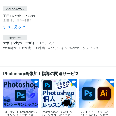
スケジュール
平日 : 火〜金 10〜22時

土日祝 : 14時〜18時
すべて見る
得意分野
デザイン制作
デザインコーチング
Web制作・HP作成・EC構築
Webデザイン
Webマーケティング
Photoshop画像加工指導の関連サービス
初心者向けPhotoshopのレ
Photoshopの「わからな
フォトショ・イラレの
ッスンを承ります 「教科
い」をプロが教えます 現
「わからない」を解決し