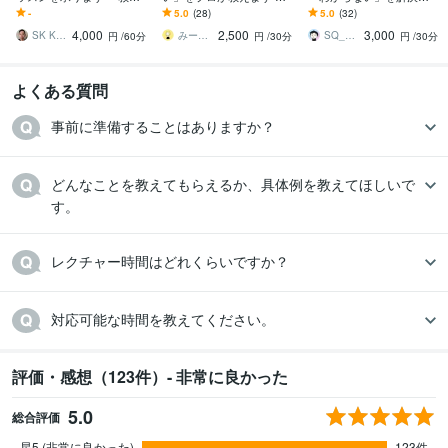
書通りにはいかない」15
役Webデザイナーが基本
ます 現役Webデザイナー
-
5.0
(28)
5.0
(32)
年の実務経験で解決しま
操作からコツやポイント
がデザインツールのお悩
4,000
2,500
3,000
す。
等を教えます
みを解決！
SK KGS
みーこ＠グラフィック×Webデザイナー
SQ_designnn
円
/60分
円
/30分
円
/30分
よくある質問
事前に準備することはありますか？
どんなことを教えてもらえるか、具体例を教えてほしいで
す。
レクチャー時間はどれくらいですか？
対応可能な時間を教えてください。
評価・感想（123件）- 非常に良かった
5.0
総合評価
星5 (非常に良かった)
123件