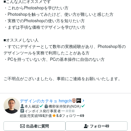
■こんな人にオススメです

・これからPhotoshopを学びたい方

・Photoshopを触ってみたけど、使い方が難しいと感じた方

・実務でのPhotoshopの使い方を知りたい方

・まずは手頃な価格でデザインを学びたい方

■オススメしない人

・すでにデザイナーとして数年の実務経験があり、Photoshop等の
デザインツールを実務で利用したことがある方

・PCを持っていない方、PCの基本操作に自信のない方

ご不明点がございましたら、事前にご連絡をお願いいたします。

デザインのカテキョ hmgch
本人確認
機密保持契約(NDA)
インボイス発行事業者
未登録
総販売実績
155
評価
5.0
フォロワー
49
出品者に質問
フォロー
49