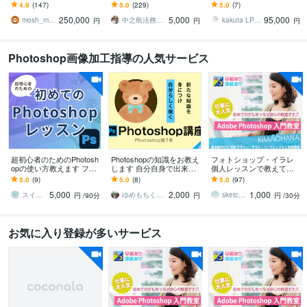
能付き。SEOに強いHPを
65日、設立日を選べるよ
ます デザイン×マーケ
4.9
(147)
5.0
(229)
5.0
(7)
制作します。
うになりました！
で“伝わる×売れる”LP制作
250,000
5,000
95,000
mosh_mosh
中之島法務事務所
kakuta LPデザイナー
円
円
円
Photoshop画像加工指導の人気サービス
超初心者のためのPhotosh
Photoshopの知識をお教え
フォトショップ・イラレ
opの使い方教えます フォ
します 自分自身で出来る
個人レッスンで教えてま
トショップで作成した作
ことが増える！！
す レベルに合わせてデザ
5.0
(9)
5.0
(8)
5.0
(97)
品を販売してみません
イン・トレース・WEBま
5,000
2,000
1,000
か？
で仕事・副業に
スイートチリ
ゆめもちくま★デザイン
sketchnews
円
/90分
円
円
/30分
お気に入り登録が多いサービス