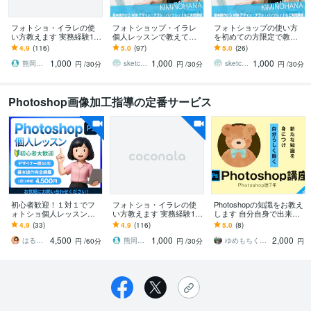
フォトショ・イラレの使
フォトショップ・イラレ
フォトショップの使い方
い方教えます 実務経験15
個人レッスンで教えてま
を初めての方限定で教え
年以上の現役デザイナー
す レベルに合わせてデザ
ます 分かり易く本格的に
4.9
(116)
5.0
(97)
5.0
(26)
です。
イン・トレース・WEBま
学ぶフォトショップ入門
1,000
1,000
1,000
で仕事・副業に
講座 趣味を仕事に彡
熊岡熊子
sketchnews
sketchnews
円
/30分
円
/30分
円
/30分
Photoshop画像加工指導の定番サービス
初心者歓迎！１対１でフ
フォトショ・イラレの使
Photoshopの知識をお教え
ォトショ個人レッスンし
い方教えます 実務経験15
します 自分自身で出来る
ます ＼歴1０年の現役デザ
年以上の現役デザイナー
ことが増える！！
4.9
(33)
4.9
(116)
5.0
(8)
イナーがあなたのペース
です。
4,500
1,000
2,000
で丁寧サポート／
はるな【STUDIO・デザイン】
熊岡熊子
ゆめもちくま★デザイン
円
/60分
円
/30分
円