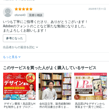
2025年7月11日
ofune40
見積り相談
いつも丁寧にご指導くださり、ありがとうございます！

Adobeのフォントのことなど新たな勉強になりました。

またよろしくお願いします！
参考になった
出品者からの返信を読む
もっと見る
このサービスを買った人がよく購入しているサービス
デザイン重視！高品質なH
会社設立等、販売総数580
高品質LPをデザインから
Pを制作します ブログ機
件の司法書士が承ります 3
実装まで一貫でご対応し