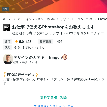
1/2
ホーム
オンラインレッスン・習い事
デザインレッスン・指導
Phot
お仕事で使えるPhotoshopをお教えします
超超超初心者でも大丈夫、デザインのカテキョがレクチャー
5.0
(123)
149
件
評価
販売実績
9
枠 / お願い中：
1
人
残り
デザインのカテキョ hmgch
総販売実績：
155件
PRO認定
サービス
品質・納期等の厳しい基準をクリアした、運営審査済のサービスで
す
無料で見積り相談
見積りから購入までの流れ