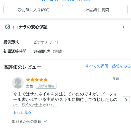
お気に入り(290)
出品者に質問
ココナラの安心保証
提供形式
ビデオチャット
初回返答時間
3時間以内（実績）
すべての評価・感想をみる
高評価のレビュー
1年前
女性
見積り相談
今まではサムネイルを外注していたのですが、プロフィ
ール書かれている実績やスキルに期待して依頼したもの
の、残念な仕上がりな...
もっと見る
出品者からの返信