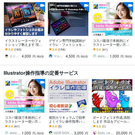
イラストレーターやフォ
デザイン専門学校講師が
コスパ最強で本格的にイ
トショップ教えます 現役
イラレ・フォトショを教
ラストレーター使い方教
デザイナーが基礎から実
えます 初心者・中級者歓
えます プロデザイナーの
4.9
(193)
5.0
(156)
5.0
(41)
践スキルまでしっかりサ
迎！イラレ・フォトショ
日本一分かり易いイラレ
4,000
4,500
1,000
ポート
教えます！
の教室【初心者Ok】
さとやまはやと
マルコフ marucof
sketchnews
円
/60分
円
/60分
円
/30分
Illustrator操作指導の定番サービス
コスパ最強で本格的にイ
個別カリキュラムで効率
ポートフォリオ作成,添削
ラストレーター使い方教
よくイラレ操作指導いた
します 作品をアピールで
えます プロデザイナーの
します 広告代理店DTPオ
きる、オシャレなポート
5.0
(41)
5.0
(5)
5.0
(1)
日本一分かり易いイラレ
ペレータ経験者が指導い
フォリオ作成します！
1,000
3,000
20,000
の教室【初心者Ok】
たします！
sketchnews
08DESIGN ゼロハチデザイン
Saito_neopop
円
/30分
円
円