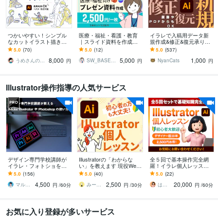
つかいやすい！シンプル
医療・福祉・看護・教育
イラレで入稿用データ新
なカットイラスト描きま
｜スライド資料を作成し
規作成&修正&復元承りま
す Ai形式の動かせるイラ
ます ソーシャルワーカー
す 入稿用aiデータ新規作
5.0
(70)
5.0
(12)
5.0
(537)
ストでモーショングラフ
がパワポ・Canvaの伝わ
成、修正、復元（pdfや画
8,000
5,000
1,000
ィックスなどにも
る資料作ります
像からも可）
うめさんのイラストや
SW_BASETAG
NyanCats
円
円
円
Illustrator操作指導の人気サービス
デザイン専門学校講師が
Illustratorの「わからな
全５回で基本操作完全網
イラレ・フォトショを教
い」を教えます 現役Web
羅！イラレ個人レッスン
えます 初心者・中級者歓
デザイナーが基本操作か
します 初心者/学び直し大
5.0
(156)
5.0
(40)
5.0
(22)
迎！イラレ・フォトショ
らコツやポイント等を教
歓迎！歴10年の現役デザ
4,500
2,500
20,000
教えます！
えます
イナーが教えます
マルコフ marucof
みーこ＠グラフィック×Webデザイナー
はるな【STUDIO・デザイン】
円
/60分
円
/30分
円
/60分
お気に入り登録が多いサービス