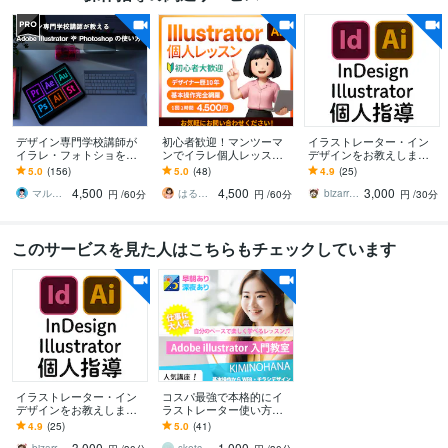
デザイン専門学校講師が
初心者歓迎！マンツーマ
イラストレーター・イン
イラレ・フォトショを教
ンでイラレ個人レッスン
デザインをお教えします
えます 初心者・中級者歓
します ＼歴1０年の現役デ
印刷物やバナーを作りた
5.0
(156)
5.0
(48)
4.9
(25)
迎！イラレ・フォトショ
ザイナーがあなたのペー
いが、やり方が分からな
4,500
4,500
3,000
教えます！
スで丁寧サポート／
い時に！
マルコフ marucof
はるな【STUDIO・デザイン】
bizarre_n
円
/60分
円
/60分
円
/30分
このサービスを見た人はこちらもチェックしています
イラストレーター・イン
コスパ最強で本格的にイ
デザインをお教えします
ラストレーター使い方教
印刷物やバナーを作りた
えます プロデザイナーの
4.9
(25)
5.0
(41)
いが、やり方が分からな
日本一分かり易いイラレ
3,000
1,000