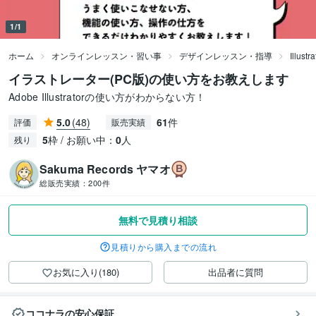
1/1
ホーム
オンラインレッスン・習い事
デザインレッスン・指導
Illus
イラストレーター(PC版)の使い方をお教えします
Adobe Illustratorの使い方がわからない方！
5.0
(48)
61
件
評価
販売実績
5
枠 / お願い中：
0
人
残り
Sakuma Records ヤマオ
総販売実績：
200件
無料で見積り相談
見積りから購入までの流れ
お気に入り(180)
出品者に質問
ココナラの安心保証