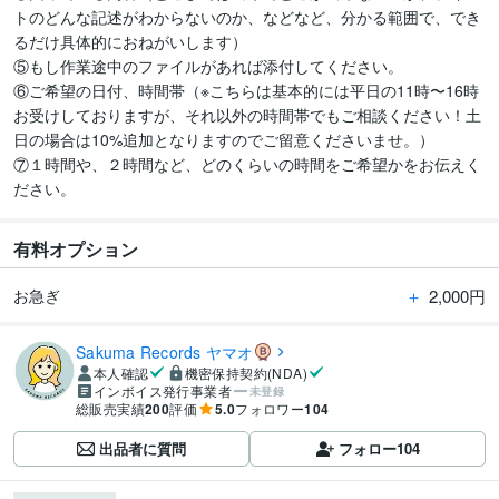
トのどんな記述がわからないのか、などなど、分かる範囲で、でき
るだけ具体的におねがいします）

⑤もし作業途中のファイルがあれば添付してください。

⑥ご希望の日付、時間帯（※こちらは基本的には平日の11時〜16時
お受けしておりますが、それ以外の時間帯でもご相談ください！土
日の場合は10%追加となりますのでご留意くださいませ。）

⑦１時間や、２時間など、どのくらいの時間をご希望かをお伝えく
ださい。
有料オプション
＋
2,000円
お急ぎ
Sakuma Records ヤマオ
本人確認
機密保持契約(NDA)
インボイス発行事業者
未登録
総販売実績
200
評価
5.0
フォロワー
104
出品者に質問
フォロー
104