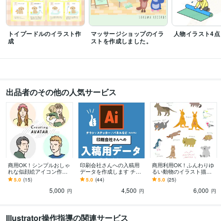
トイプードルのイラスト作
マッサージショップのイラ
人物イラスト4点
成
ストを作成しました。
出品者のその他の人気サービス
商用OK！シンプルおしゃ
印刷会社さんへの入稿用
商用利用OK！ふんわりゆ
れな似顔絵アイコン作り
データを作成します チラ
るい動物のイラスト描き
ます SNSのアイコンや、
シ、ステッカー、パネル
ます 挿絵、SNS用、動画
5.0
(15)
5.0
(44)
5.0
(25)
ブログなどに！使いやす
など、入稿のためのデー
イラスト、キャラクター
5,000
4,500
6,000
いアイコンです
タ作成
作成も！
円
円
円
Illustrator操作指導の関連サービス