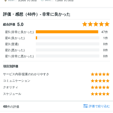
い時に！
の教室【初心者Ok】
bizarre_n
sketchnews
円
/30分
円
/30分
評価・感想（48件）- 非常に良かった
5.0
総合評価
星5 (非常に良かった)
47件
星4 (良かった)
1件
星3 (普通)
0件
星2 (悪かった)
0件
星1 (非常に悪かった)
0件
項目別評価
サービス内容/提案のわかりやすさ
コミュニケーション
クオリティ
スケジュール
48
評価で絞り込む
件の評価