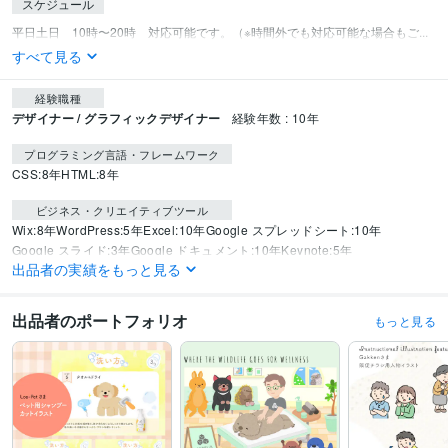
スケジュール
平日土日　10時〜20時　対応可能です。（※時間外でも対応可能な場合もご...
すべて見る
経験職種
デザイナー / グラフィックデザイナー
経験年数 : 10年
プログラミング言語・フレームワーク
CSS:8年
HTML:8年
ビジネス・クリエイティブツール
Wix:8年
WordPress:5年
Excel:10年
Google スプレッドシート:10年
Google スライド:3年
Google ドキュメント:10年
Keynote:5年
出品者の実績をもっと見る
PowerPoint:10年
得意分野
出品者のポートフォリオ
もっと見る
イラスト作成・漫画制作
イラスト作成
広告
デザイン
小売
ビジネス
趣味
Web制作・HP作成・EC構築
WEBデザインの制作や、コーディングなど
ビジネス
サービス
ブランド
仕事