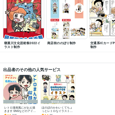
得意分野
イラスト作成・漫画制作
マンガ制作
レトロ漫画風似顔絵
広告
ビジネス
恋愛
子供
寝屋川文化芸術祭2022イ
商店街ののぼり制作
交通系ICカード
ラスト制作
制作
出品者のその他の人気サービス
受付休止中
受付休止中
レトロ漫画風にがおえ描
ほのぼのかわいくてちょ
きます SNSなどのアイコ
っとレトロなイラスト描
ンにレトロな漫画風の似
きます 商用OK！どこか懐
4.9
(10)
5.0
(2)