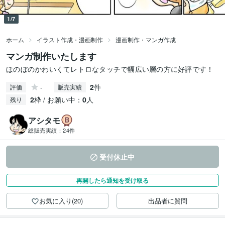
1/7
ホーム
イラスト作成・漫画制作
漫画制作・マンガ作成
マンガ制作いたします
ほのぼのかわいくてレトロなタッチで幅広い層の方に好評です！
-
2
件
評価
販売実績
2
枠 / お願い中：
0
人
残り
アシタモ
総販売実績：
24件
受付休止中
再開したら通知を受け取る
お気に入り(20)
出品者に質問