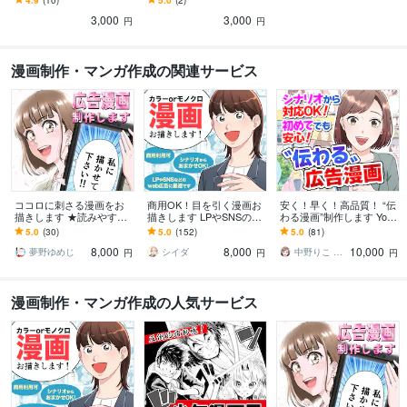
顔絵はいかがですか?
かしいイラストは幅広い
3,000
3,000
層に好評です！
円
円
漫画制作・マンガ作成の関連サービス
ココロに刺さる漫画をお
商用OK！目を引く漫画お
安く！早く！高品質！ “伝
描きします ★読みやす
描きします LPやSNSの広
わる漫画”制作します YouT
い！分かりやすい！目に
告からエッセイ、youtube
ube・LP・SNS漫画制作｜
5.0
(30)
5.0
(152)
5.0
(81)
留まる漫画をお描きしま
など幅広く対応
シナリオ作成から対応
8,000
8,000
10,000
す！★
夢野ゆめじ
シイダ
中野りこ LP・広告漫画クリエイター
円
円
円
漫画制作・マンガ作成の人気サービス