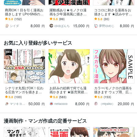
商用OK！目を引く漫画お
躍動感あり★モノクロ漫
ココロに刺さる漫画をお
描きします LPやSNSの広
画を少年漫画風に描きま
描きします ★読みやす
告からエッセイ、youtube
す 受賞歴あり！躍動感が
い！分かりやすい！目に
5.0
(152)
5.0
(99)
5.0
(30)
など幅広く対応
得意です！オリジナル漫
留まる漫画をお描きしま
8,000
15,000
8,000
画を作りませんか？
す！★
シイダ
ゆゆぱんち
夢野ゆめじ
円
円
円
お気に入り登録が多いサービス
シナリオ丸投げOK！伝わ
お好みの絵柄で何でも漫
カラー/モノクロの漫画を
る広告マンガを描きます
画かきます ★販売実績・
描きます ウェブ用、広告
特許庁広報誌・医療機関
レビュー500件超★
用、記念漫画など何でも
5.0
(100)
5.0
(583)
5.0
(153)
での制作経験あり。手描
ご相談下さい！
50,000
8,000
20,000
きで丁寧に
マツキヨコ＠広告マンガ家
netacoco
（miyako）
円
円
円
漫画制作・マンガ作成の定番サービス