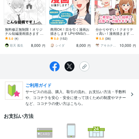
無料修正無制限！オリジ
商用OK！目を引く漫画お
分かりやすい！クオリテ
ナル短編漫画描きます 四
描きします LPやSNSの広
ィ高い！漫画描きます 美
コマ漫画、ストーリー漫
告からエッセイ、youtube
容系、ビジネス宣伝系、
5.0
(4)
5.0
(152)
5.0
(36)
画、広告漫画、何でも描
など幅広く対応
商品紹介系など幅広く対
8,000
8,000
10,000
きます！！
応します
彩天 孤生
シイダ
アキカナ＠漫画家×デザイナー
円
円
円
ご利用ガイド
サービスの出品、購入、取引の流れ、お支払い方法・手数料
や、ココナラを安心・安全に使って頂くための制度やマナー
など、ココナラの使い方はこちら。
お支払い方法