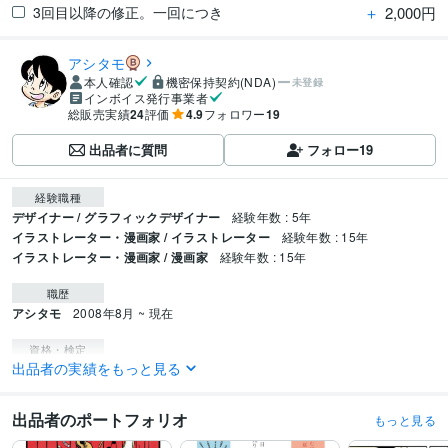
＋
2,000円
3回目以降の修正。一回につき
アシタモ
本人確認
機密保持契約(NDA)
未登録
インボイス発行事業者
総販売実績
24
評価
4.9
フォロワー
19
出品者に質問
フォロー
19
経験職種
デザイナー / グラフィックデザイナー
経験年数 : 5年
イラストレーター・漫画家 / イラストレーター
経験年数 : 15年
イラストレーター・漫画家 / 漫画家
経験年数 : 15年
職歴
アシタモ
2008年8月 ~ 現在
資格・検定
出品者の実績をもっと見る
色彩検定2級
取得年 : 2017年
ビジネス・クリエイティブツール
出品者のポートフォリオ
もっと見る
WordPress:6年
Adobe Photoshop:6年
Adobe Illustrator:6年
CLIP STUDIO PAINT:8年
Procreate:4年