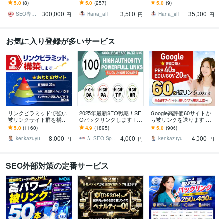
す 元Google社員提供！最
特典あり！DR/UR/DA/TF
頂点のその先へ！二大指
5.0
(8)
5.0
(257)
5.0
(9)
先端の外部SEO日本被リ
等の指標を維持し続けま
標を極めた「至高」のバ
300,000
3,500
35,000
ンク対策！
す！
ックリンク構築
SEO専門コンサルタント
Hana_aff
Hana_aff
円
円
円
お気に入り登録が多いサービス
リンクピラミッドで強い
2025年最新SEO戦略！SE
Google高評価60サイトか
被リンクサイト群を構築
Oバックリンクします TF
ら被リンクを送ります 評
します 評価5.0実績1100件
100 DA100サイト、100ユ
価5.0・実績880件超｜PR
5.0
(1160)
4.9
(1895)
5.0
(906)
超｜EDU・GOV20本含む
ニークドメイン対策！
9＋EDU/GOVの60本
8,000
4,000
4,000
3層構造
kenkazuyu
AI SEO Specialist
kenkazuyu
円
円
円
SEO外部対策の定番サービス