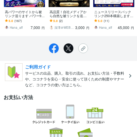
高パワーのサイトから被
高品質！自社メディアか
ニュースリリースバック
リンク送ります パワー90
ら自然な被リンクを送り
リンク250本構築します
以上のサイトからの被リ
ます ◎【DR30】記事内か
各種メディアのウェブサ
5.0
(167)
5.0
(2)
5.0
(11)
ンクもあります！
らの自然な被リンクでペ
イトから極上の被リンク
7,000
3,000
45,000
ナルティー0
をご提供致します
Hana_aff
深澤＠WEBコンサルタント
Hana_aff
円
円
円
ご利用ガイド
サービスの出品、購入、取引の流れ、お支払い方法・手数料
や、ココナラを安心・安全に使って頂くための制度やマナー
など、ココナラの使い方はこちら。
お支払い方法