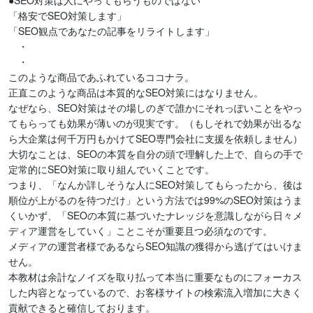
●SEO対策は人にやってもらうものではない

「格安でSEO対策します」

「SEO観点であなたの記事をリライトします」

　・

　・

このような商品であふれているココナラ。

正直このような商品は本質的なSEO対策にはなりません。

なぜなら、SEO対策はその場しのぎで誰かにそれっぽいことをやっ
てもらっても効果が薄いのが現実です。（もしそれで効果が出るな
ら大企業は何千万円もかけてSEO専門会社に支援を依頼しません）

大切なことは、SEOの本質を自分の頭で理解した上で、自らの手で
定常的にSEO対策に取り組んでいくことです。

つまり、「なんか詳しそうな人にSEO対策してもらったから、後は
順位が上がるのを待つだけ」という方法では99%のSEO対策はうま
くいかず、「SEOの本質に基づいたナレッジを意識しながら日々メ
ディア運営をしていく」ことこそが重要且つ必須なのです。

メディアの運営者様であるならSEO知識の獲得から逃げてはいけま
せん。

本教材は余計なノイズを取り払って本当に重要なものにフォーカス
した内容となっているので、お客様サイトの検索流入増加に大きく
貢献できると確信しております。
