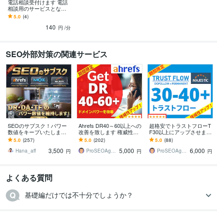
電話相談受付けます 電話
相談用のサービスとなり
ます。
5.0
(4)
140
円
/分
SEO外部対策の関連サービス
SEOのサブスク！パワー
Ahrefs DR40～60以上への
超格安でトラストフローT
数値をキープいたします
改善を致します 権威性ア
F30以上にアップさせます
特典あり！DR/UR/DA/TF
ップ☆DR50-60への改善
☆限定価格☆TF35-40以上
5.0
(257)
5.0
(202)
5.0
(88)
等の指標を維持し続けま
アップグレードも承りま
へのアップグレードオプ
3,500
5,000
6,000
す！
す
ション有
Hana_aff
ProSEOAgent
ProSEOAgent
円
円
円
よくある質問
基礎編だけでは不十分でしょうか？