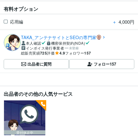
有料オプション
＋
4,000円
応用編
TAKA_アンテナサイトとSEOの専門家
本人確認
機密保持契約(NDA)
インボイス発行事業者
未登録
総販売実績
725
評価
4.9
フォロワー
157
出品者に質問
フォロー
157
出品者のその他の人気サービス
受付休止中