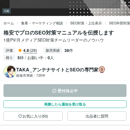
1/4
ホーム
集客・マーケティング相談
SEO対策・上位表示
SEO外部対
格安でプロのSEO対策マニュアルを伝授します
1億PV/月メディアSEO対策チームリーダーのノウハウ
4.8
(28)
38
件
評価
販売実績
5
枠 / お願い中：
0
人
残り
TAKA_アンテナサイトとSEOの専門家
総販売実績：
725件
受付休止中
再開したら通知を受け取る
お気に入り(53)
出品者に質問