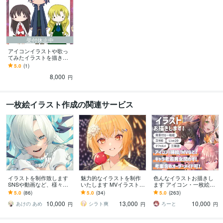
受付休止中
アイコンイラストや歌っ
てみたイラストを描きま
す 頭の中にあるイメージ
5.0
(1)
を形にしてみません
8,000
か？？
円
一枚絵イラスト作成の関連サービス
イラストを制作致します
魅力的なイラストを制作
色んなイラストお描きし
SNSや動画など、様々な
いたします MVイラスト・
ます アイコン・一枚絵・
用途に
一枚絵などお任せくださ
キャラ制作など、イラス
5.0
(86)
5.0
(34)
5.0
(263)
い！
ト全般お描きします
10,000
13,000
10,000
あけの あめ
シラト爽
ろーと
円
円
円