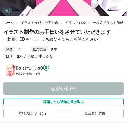
1/10
ホーム
イラスト作成・漫画制作
イラスト作成
一枚絵イラスト作成
イラスト制作のお手伝いをさせていただきます
一枚絵、SDキャラ、立ち絵なんでもご相談ください！
-
0
件
評価
販売実績
5
枠 / お願い中：
0
人
残り
0o ひつじ o0
総販売実績：
1件
受付休止中
再開したら通知を受け取る
お気に入り(1)
出品者に質問