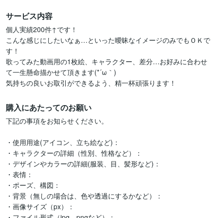
サービス内容
個人実績200件↑です！

こんな感じにしたいなぁ…といった曖昧なイメージのみでもＯＫで
す！

歌ってみた動画用の1枚絵、キャラクター、差分…お好みに合わせ
て一生懸命描かせて頂きます(*´ω｀)

気持ちの良いお取引ができるよう、精一杯頑張ります！
購入にあたってのお願い
下記の事項をお知らせください。

・使用用途(アイコン、立ち絵など)：

・キャラクターの詳細（性別、性格など）：

・デザインやカラーの詳細(服装、目、髪形など)：

・表情：

・ポーズ、構図：

・背景（無しの場合は、色や透過にするかなど）：

・画像サイズ（px）：

・ファイル形式（jpg、pngなど）：
