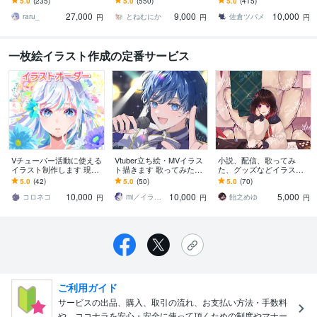
5.0
(235)
5.0
(550)
5.0
(415)
配信・グッズ・VTuber
挿絵や似顔絵等にも
絵等に！
27,000
9,000
10,000
raru_
とねむにか
佐倉ツバメ
円
円
円
一枚絵イラスト作成の定番サービス
Vチューバー活動に使える
Vtuber立ち絵・MVイラス
小説、配信、歌ってみ
イラスト制作します 現役
ト描きます 歌ってみたM
た、グッズなどイラスト
大手企業デザイナーがプ
V・一枚絵・立ち絵等／IR
描きます 小説やMV、グッ
5.0
(42)
5.0
(50)
5.0
(70)
ロの一枚をお届けします
IAM配信者・V様にも
ズ等のイラスト描きま
10,000
10,000
5,000
す！お急ぎ短納期も対応
コロネコ
mi／イラスト制作
飴之めゆ
円
円
円
可
ご利用ガイド
サービスの出品、購入、取引の流れ、お支払い方法・手数料
や、ココナラを安心・安全に使って頂くための制度やマナー