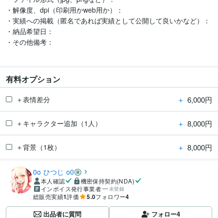
・解像度、dpi（印刷用かweb用か）：

・実績への掲載（匿名であれば実績として公開して良いかなど）：

・納品希望日：

・その他備考：

有料オプション
＋
6,000円
＋表情差分
＋
8,000円
＋キャラクター追加（1人）
＋
8,000円
＋背景（1枚）
0o ひつじ o0
本人確認
機密保持契約(NDA)
インボイス発行事業者
未登録
総販売実績
1
評価
5.0
フォロワー
4
出品者に質問
フォロー
4