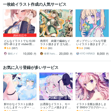
一枚絵イラスト作成の人気サービス
満枠対応中
どんなイラストでも10,00
商用可 綺麗で繊細なイ
ポップでシンプルな可愛
0円~承ります vtuber用立
ラスト描きます 立ち絵か
いイラスト描きます グッ
ち絵、一枚絵、アイコン
ら一枚絵まで制作可能！
ズ・SNSアイコン・配信
5.0
(357)
5.0
(30)
5.0
(106)
などなんでもOK！
気軽にご相談下さい！
背景・記念イラスト等に
10,000
20,000
8,000
是非！
雛松メイ
春粥 harukayu
KYO HIRAGI
円
円
円
お気に入り登録が多いサービス
鮮やかなイラストお描き
お洒落なイラスト、モー
イラスト全般お描きしま
いたします ヘッダー・サ
ションアニメ描きます 無
す SNSやブログのヘッダ
ムネイル・歌ってみた・
料修正3回で安心⊿配信や
ー、動画用の1枚絵、立ち